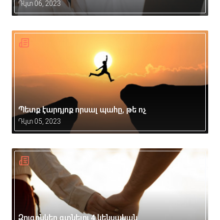
Դկտ 06, 2023
Պետք էարդյոք որսալ պահը, թե ոչ
Դկտ 05, 2023
Զուգընկեր գտնելու 4 կենսական