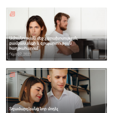
Ամուսնության մեջ չարախոսության,
բամբասանքի և զրպարտության
հաղթահարում
Դկտ 07, 2023
Տղամարդկանց նոր մոդել