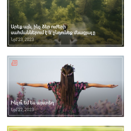
Արեք այն, ինչ ձեր ուժերի
սահմաններում է և ընդունեք մնացյալը
Նյմ 23, 2023
Ինչո՞ւ եմ ես այստեղ
Նյմ 22, 2023