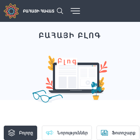
ԲԱՀԱՅԻ ԲԼՈԳ
Բլոգ
Բոլորը
Նորություններ
Ֆոտոշարք