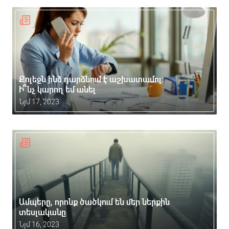
Քոլեջն ինձ դարձնում է աշխատամոլ:
Ի՞նչ կարող եմ անել
Նյմ 17, 2023
Ամպերը, որոնք ծածկում են մեր ներքին
տեսլականը
Նյմ 16, 2023