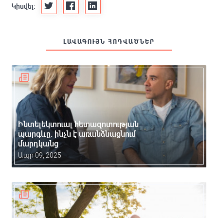
Կիսվել:
ԼԱՎԱԳՈՒՅՆ ՀՈԴՎԱԾՆԵՐ
Ինտելեկտուալ հետազոտության
պարգևը. ինչն է առանձնացնում
մարդկանց
Ապր 09, 2025