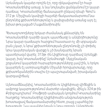
Արևմտյան կայսեր որդին էր, որը ղեկավարում էր հայր
Կոստանտինից առաջ, և նա նույնպես ցանկանում էր կայսր
դառնալ: Կոստանտինը ճանապարհ ընկավ դեպի Հռոմ և
312 թ. Միլվիան կամրջի հայտնի ճակատամարտում նա
ընդունեց քրիստոնեությունը և ջախջախեց առանց այդ էլ
խիստ թուլացած Մաքսենտիուսին:
Հետազոտողները երկար ժամանակ քննարկել են
Կոստանտինի դարձի գալու պատճառը և անկեղծությունը:
Նրա կայսր դառնալու հարցում հաստատ ոչ մի սրբազան
բան չկար, և նրա՝ քրիստոնեության ընդունումը չի փոխել
նրա կայսերական վարքը և չի խանգարել նրան
պատերազմ վարել: 313թ.-ին Լիցինուսը դարձավ Արևելքի
կայսր, իսկ Կոստանտինը՝ Արևմուտքի: Սկզբնական
շրջանում կայսրերի հարաբերությունները լավ էին, և երկու
կայսրերն էլ ստորագրեցին Միլանի հրովարտակը, որը
քրիստոնյաներին տալիս էր պաշտպանված, իրավական
կարգավիճակ:
Այնուամենայնիվ, Կոստանտինն ու Լիցինիուսը վիճեցին և
ամբողջ կայսրությունում մարտեր սկսվեցին, մինչև 324 թ-ին
Քրիզոպոլիսում՝ Բոսֆորի ասիական կողմում Կոստանտինը
հաղթեց: Կոստանտինը Լիցինիուսին անվտանգություն
խոստացավ ճակատամարտից հետո, բայց չպահեց իր
խոստումը: Նա սպանեց նրան և նրա որդուն: Այնուհետև