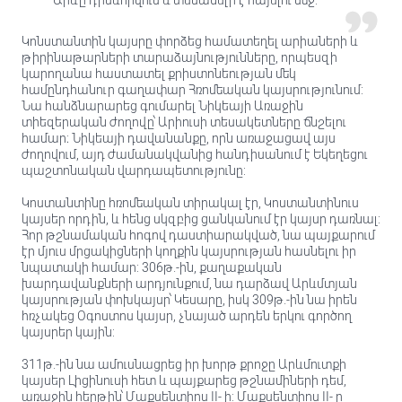
Արևը դրսևորվում և տեսանելի է հայելու մեջ:
Կոնստանտին կայսրը փորձեց համատեղել արիաների և
թիրինաթարների տարաձայնությունները, որպեսզի
կարողանա հաստատել քրիստոնեության մեկ
համընդհանուր գաղափար Հռոմեական կայսրությունում:
Նա հանձնարարեց գումարել Նիկեայի Առաջին
տիեզերական ժողովը՝ Արիուսի տեսակետները ճնշելու
համար։ Նիկեայի դավանանքը, որն առաջացավ այս
ժողովում, այդ ժամանակվանից հանդիսանում է Եկեղեցու
պաշտոնական վարդապետությունը:
Կոստանտինը հռոմեական տիրակալ էր, Կոստանտինուս
կայսեր որդին, և հենց սկզբից ցանկանում էր կայսր դառնալ:
Հոր թշնամական հոգով դաստիարակված, նա պայքարում
էր մյուս մրցակիցների կողքին կայսրության հասնելու իր
նպատակի համար: 306թ.-ին, քաղաքական
խարդավանքների արդյունքում, նա դարձավ Արևմտյան
կայսրության փոխկայսր՝ Կեսարը, իսկ 309թ.-ին նա իրեն
հռչակեց Օգոստոս կայսր, չնայած արդեն երկու գործող
կայսրեր կային:
311թ.-ին նա ամուսնացրեց իր խորթ քրոջը Արևմուտքի
կայսեր Լիցինուսի հետ և պայքարեց թշնամիների դեմ,
առաջին հերթին՝ Մաքսենտիոս II- ի: Մաքսենտիոս II- ը