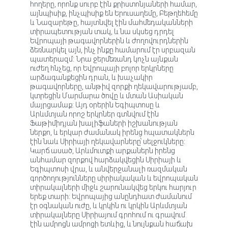
հողերը, որոնք սուրբ էին քրիստոնյաների համար,
այնպիսիք, ինչպիսիք են Երուսաղեմը, Բեթղեհեմը
և Նազարեթը, հայտնվել էին մահմեդականների
տիրապետության տակ, և նա սկսեց դրդել
Եվրոպայի թագավորներին և ժողովուրդներին
ձեռնարկել այն, ինչ ինքը համարում էր սրբազան
պատերազմ: Նրա ջերմեռանդ կոչն այնքան
ուժեղ հնչեց, որ Եվրոպայի բոլոր երկրները
արձագանքեցին դրան, և խաչակիր
թագավորները, անթիվ զորքի ղեկավարությամբ,
կտրեցին Մարմարա ծովը և մտան Ասիական
մայրցամաք: Այդ օրերին Եգիպտոսը և
Արևմտյան որոշ երկրներ գտնվում էին
Ֆաթիմիդյան խալիֆաների իշխանության
ներքո, և երկար ժամանակ իրենց հպատակներն
էին նաև Սիրիայի ղեկավարները՝ սելջուկները:
Կարճ ասած, Արևմուտքի արքաներն իրենց
անհամար զորքով հարձակվեցին Սիրիայի և
Եգիպտոսի վրա, և անվերջանալի ռազմական
գործողությունները սիրիակական և եվրոպական
տիրակալների միջև շարունակվեց երկու հարյուր
երեք տարի: Եվրոպայից անընդհատ ժամանում
էր օգնական ուժը, և կրկին ու կրկին Արևմտյան
տիրակալները Սիրիայում գրոհում ու գրավում
էին ամրոցն ամրոցի ետևից, և նույնքան հաճախ