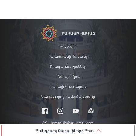
Գլխավոր
Հայաստանի Համայնք
Իրադարձություններ
Բահայի Բլոգ
Բահայի Գրադարան
Օգտատիրոջ Համաձայնագիր
armeniabahai@gmail.com
Հանդիպել Բահայիների Հետ