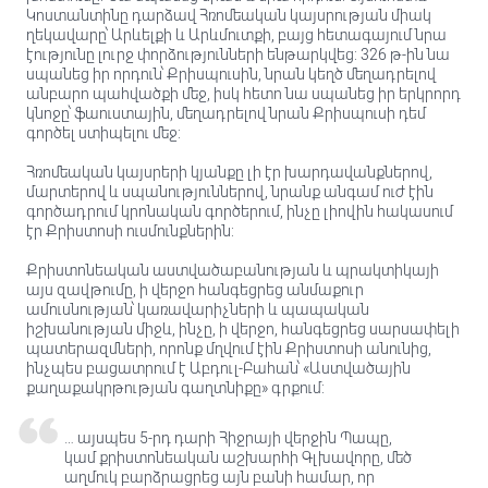
Կոստանտինը դարձավ Հռոմեական կայսրության միակ
ղեկավարը՝ Արևելքի և Արևմուտքի, բայց հետագայում նրա
էությունը լուրջ փորձությունների ենթարկվեց: 326 թ-ին նա
սպանեց իր որդուն՝ Քրիսպուսին, նրան կեղծ մեղադրելով
անբարո պահվածքի մեջ, իսկ հետո նա սպանեց իր երկրորդ
կնոջը՝ ֆաուստային, մեղադրելով նրան Քրիսպուսի դեմ
գործել ստիպելու մեջ:
Հռոմեական կայսրերի կյանքը լի էր խարդավանքներով,
մարտերով և սպանություններով, նրանք անգամ ուժ էին
գործադրում կրոնական գործերում, ինչը լիովին հակասում
էր Քրիստոսի ուսմունքներին:
Քրիստոնեական աստվածաբանության և պրակտիկայի
այս զավթումը, ի վերջո հանգեցրեց անմաքուր
ամուսնության՝ կառավարիչների և պապական
իշխանության միջև, ինչը, ի վերջո, հանգեցրեց սարսափելի
պատերազմների, որոնք մղվում էին Քրիստոսի անունից,
ինչպես բացատրում է Աբդուլ-Բահան՝ «Աստվածային
քաղաքակրթության գաղտնիքը» գրքում:
… այսպես 5-րդ դարի Հիջրայի վերջին Պապը,
կամ քրիստոնեական աշխարհի Գլխավորը, մեծ
աղմուկ բարձրացրեց այն բանի համար, որ