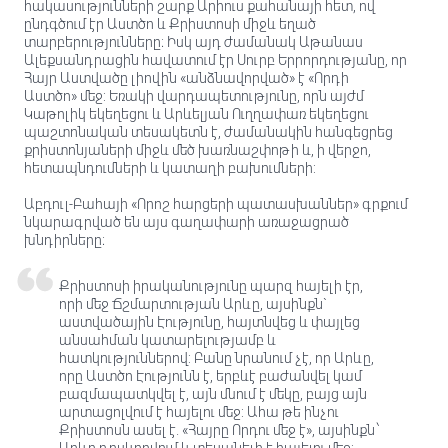
հակասությունների շարք Արիուս քահանայի հետ, ով
ընդգծում էր Աստծո և Քրիստոսի միջև եղած
տարբերությունները։ Իսկ այդ ժամանակ Աթանաս
Ալեքսանդրացին հավատում էր Սուրբ Երրորդությանը, որ
Հայր Աստվածը լիովին «անձնավորված» է «Որդի
Աստծո» մեջ: Եռակի վարդապետությունը, որն այժմ
Կաթոլիկ եկեղեցու և Արևելյան Ուղղափառ եկեղեցու
պաշտոնական տեսակետն է, ժամանակին հանգեցրեց
քրիստոնյաների միջև մեծ խառնաշփոթի և, ի վերջո,
հետապնդումների և կատաղի բախումների:
Աբդուլ-Բահայի «Որոշ հարցերի պատասխաններ» գրքում
նկարագրված են այս գաղափարի առաջացրած
խնդիրները։
Քրիստոսի իրականությունը պարզ հայելի էր,
որի մեջ Ճշմարտության Արևը, այսինքն`
աստվածային Էությունը, հայտնվեց և փայլեց
անսահման կատարելությամբ և
հատկություններով: Բանը նրանում չէ, որ Արևը,
որը Աստծո Էությունն է, երբևէ բաժանվել կամ
բազմապատկվել է, այն մնում է մեկը, բայց այն
արտացոլվում է հայելու մեջ: Ահա թե ինչու
Քրիստոսն ասել է. «Հայրը Որդու մեջ է», այսինքն ՝