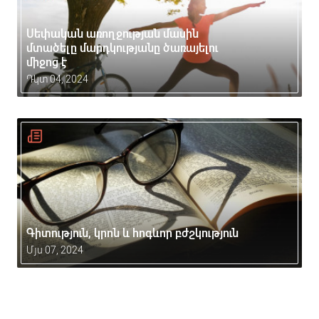
Սեփական առողջության մասին
մտածելը մարդկությանը ծառայելու
միջոց է
Դկտ 04, 2024
Գիտություն, կրոն և հոգևոր բժշկություն
Մյս 07, 2024