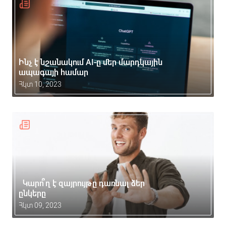
Ինչ է նշանակում AI-ը մեր մարդկային
ապագայի համար
Հկտ 10, 2023
Կարո՞ղ է զայրույթը դառնալ ձեր
ընկերը
Հկտ 09, 2023