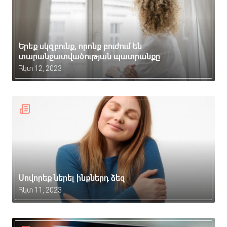
Երեք սկզբունք, որոնք բուժում են
տարանջատվածության պատրանքը
Հկտ 12, 2023
Սովորեք ներել ինքներդ ձեզ
Հկտ 11, 2023