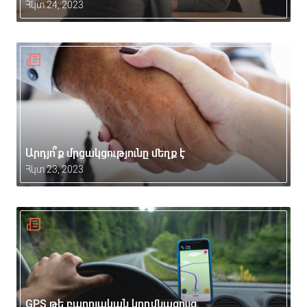
Հկտ 24, 2023
Արդյո՞ք մրցակցությունը մեղք է
Հկտ 23, 2023
GPS թե բարոյական կողմնացույց.