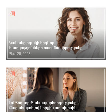
Կանանց եզակի հոգևոր
հատկությունների ուսումնասիրությունը
Հկտ 25, 2023
Իմ Հոգևոր Ճանապարհորդությունը.
Բացահայտելով ներքին ստախոսին