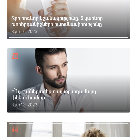
Ջրի հոգևոր նշանակությունը. 5 կարևոր
խորհրդանիշների ուսումնասիրությունը
Հկտ 16, 2023
Ի՞նչ է անհրաժեշտ այսօր տղամարդ
լինելու համար
Հկտ 13, 2023