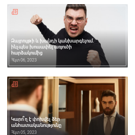
Զայրույթի և խանդի կանխարգելում.
ինչպես խուսափել առյուծի
հարձակումից
Հկտ 06, 2023
Կարո՞ղ է փոխվել ձեր
անհատականությունը
Հկտ 05, 2023