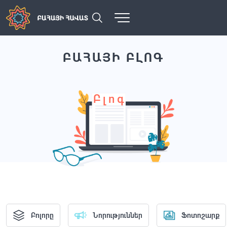
ԲԱՀԱՅԻ ԲԼՈԳ
Բլոգ
Բոլորը
Նորություններ
Ֆոտոշարք