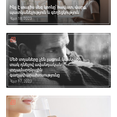
Ինչ է տալիս մեզ կրոնը՝ հավատ, վարք,
պատկանելություն և գեղեցկություն
Հկտ 18, 2023
Մեծ տղաները չեն լացում. կասկածի
տակ դնելով ավանդական
տղամարդկային
գաղափարախոսությունը
Հկտ 17, 2023