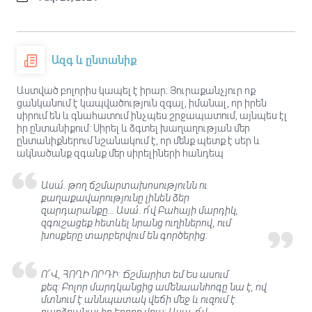
Ազգ և ընտանիք
Աստված բոլորիս կապել է իրար։ Յուրաքանչյուր ոք
ցանկանում է կապվածություն զգալ, իմանալ, որ իրեն
սիրում են և գնահատում ինչպես շրջապատում, այնպես էլ
իր ընտանիքում: Սիրել և ձգտել խաղաղության մեր
ընտանիքներում նշանակում է, որ մենք պետք է սեր և
ակնածանք զգանք մեր սիրելիների հանդեպ
Ասա՛. թող ճշմարտախոսությունն ու
քաղաքավարությունը լինեն ձեր
զարդարանքը... Ասա՛. ո՜վ Բահայի մարդիկ,
զգուշացեք հետևել նրանց ուղիներով, ում
խոսքերը տարբերվում են գործերից:
Ո՜Վ, ՀՈՂԻ ՈՐԴԻ: Ճշմարիտ եմ Ես ասում
քեզ: Բոլոր մարդկանցից ամենաանհոգը նա է, ով
մտնում է աննպատակ վեճի մեջ և ուզում է