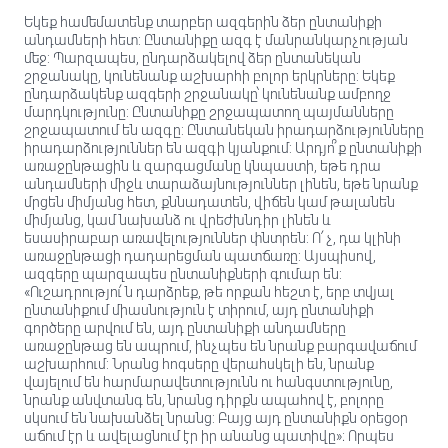
Եկեք համեմատենք տարբեր ազգերին ձեր ընտանիքի
անդամների հետ: Ընտանիքը ազգ է մանրանկարչության
մեջ: Պարզապես, ընդարձակելով ձեր ընտանեկան
շրջանակը, կունենանք աշխարհի բոլոր երկրները: Եկեք
ընդարձակենք ազգերի շրջանակը՝ կունենանք ամբողջ
մարդկությունը: Ընտանիքը շրջապատող պայմանները
շրջապատում են ազգը: Ընտանեկան իրադարձությունները
իրադարձություններ են ազգի կյանքում: Արդյո՞ք ընտանիքի
առաջընթացին և զարգացմանը կնպաստի, եթե դրա
անդամների միջև տարաձայնություններ լինեն, եթե նրանք
մրցեն միմյանց հետ, քննադատեն, վիճեն կամ թալանեն
միմյանց, կամ նախանձ ու վրեժխնդիր լինեն և
եսասիրաբար առավելություններ փնտրեն: Ո՛չ, դա կլինի
առաջընթացի դադարեցման պատճառը: Այսպիսով,
ազգերը պարզապես ընտանիքների գումար են:
«Ուշադրությու՛ն դարձրեք, թե որքան հեշտ է, երբ տվյալ
ընտանիքում միասնություն է տիրում, այդ ընտանիքի
գործերը արվում են, այդ ընտանիքի անդամները
առաջընթաց են ապրում, ինչպես են նրանք բարգավաճում
աշխարհում: Նրանց հոգսերը վերահսկելի են, նրանք
վայելում են հարմարավետությունն ու հանգստությունը,
նրանք անվտանգ են, նրանց դիրքն ապահով է, բոլորը
սկսում են նախանձել նրանց: Բայց այդ ընտանիքն օրեցօր
աճում էր և ավելացնում էր իր անանց պատիվը»։ Որպես