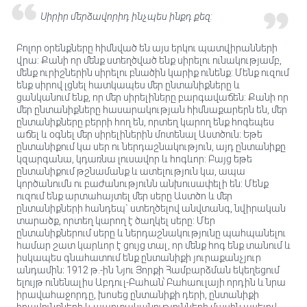
Սիրիր մերձավորիդ ինչպես ինքդ քեզ:
Բոլոր օրենքները հիմնված են այս երկու պատվիրանների
վրա: Քանի որ մենք ստեղծված ենք սիրելու ունակությամբ,
մենք ուրիշներին սիրելու բնածին կարիք ունենք: Մենք ուզում
ենք սիրով լցնել հատկապես մեր ընտանիքները և
ցանկանում ենք, որ մեր սիրելիները բարգավաճեն: Քանի որ
մեր ընտանիքները հասարակության հիմնաքարերն են, մեր
ընտանիքները բերրի հող են, որտեղ կարող ենք հոգեպես
աճել և օգնել մեր սիրելիներին մոտենալ Աստծուն։ Եթե ​​
ընտանիքում կա սեր ու ներդաշնակություն, այդ ընտանիքը
կզարգանա, կդառնա լուսավոր և հոգևոր: Բայց եթե
ընտանիքում թշնամանք և ատելություն կա, ապա
կործանումն ու բաժանությունն անխուսափելի են: Մենք
ուզում ենք արտահայտել մեր սերը Աստծո և մեր
ընտանիքների հանդեպ` ստեղծելով անվտանգ, նվիրական
տարածք, որտեղ կարող է ծաղկել սերը: Մեր
ընտանիքներում սերը և ներդաշնակությունը պահպանելու
համար շատ կարևոր է ցույց տալ, որ մենք հոգ ենք տանում և
իսկապես գնահատում ենք ընտանիքի յուրաքանչյուր
անդամին։ 1912 թ.-ին Նյու Յորքի Համբարձման եկեղեցում
ելույթ ունենալիս Աբդուլ-Բահան՝ Բահաուլայի որդին և նրա
իրավահաջորդը, խոսեց ընտանիքի դերի, ընտանիքի