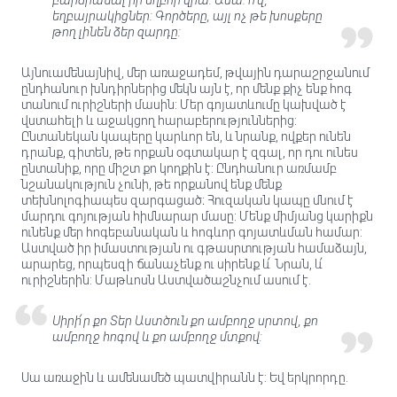
բարձրանալ իր եղբոր վրա: Ասա. ո՜վ,
եղբայրակիցներ: Գործերը, այլ ոչ թե խոսքերը
թող լինեն ձեր զարդը:
Այնուամենայնիվ, մեր առաջադեմ, թվային դարաշրջանում
ընդհանուր խնդիրներից մեկն այն է, որ մենք քիչ ենք հոգ
տանում ուրիշների մասին: Մեր գոյատևումը կախված է
վստահելի և աջակցող հարաբերություններից:
Ընտանեկան կապերը կարևոր են, և նրանք, ովքեր ունեն
դրանք, գիտեն, թե որքան օգտակար է զգալ, որ դու ունես
ընտանիք, որը միշտ քո կողքին է: Ընդհանուր առմամբ
նշանակություն չունի, թե որքանով ենք մենք
տեխնոլոգիապես զարգացած։ Հուզական կապը մնում է
մարդու գոյության հիմնարար մասը: Մենք միմյանց կարիքն
ունենք մեր հոգեբանական և հոգևոր գոյատևման համար:
Աստված իր իմաստության ու գթասրտության համաձայն,
արարեց, որպեսզի ճանաչենք ու սիրենք և՛ Նրան, և՛
ուրիշներին: Մաթևոսն Աստվածաշնչում ասում է.
Սիրի՛ր քո Տեր Աստծուն քո ամբողջ սրտով, քո
ամբողջ հոգով և քո ամբողջ մտքով:
Սա առաջին և ամենամեծ պատվիրանն է: Եվ երկրորդը.