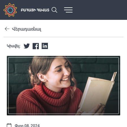
Վերադառնալ
Կիսվել:
Փտր 08, 2024