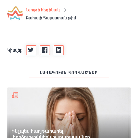
Նյութի հեղինակ
Բահայի Հայաստան թիմ
Կիսվել:
ԼԱՎԱԳՈՒՅՆ ՀՈԴՎԱԾՆԵՐ
Ինչպես հաղթահարել
փորձություններն ու տառապանքը