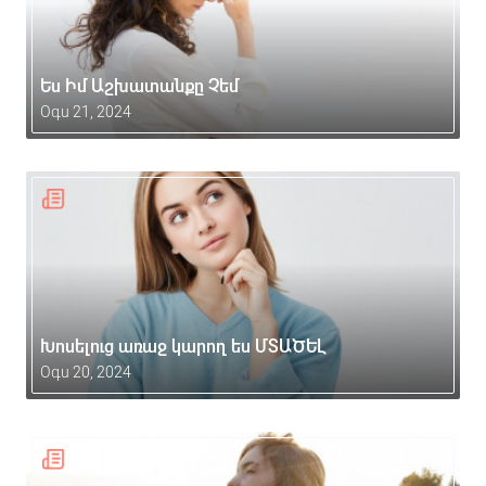
Ես Իմ Աշխատանքը Չեմ
Օգս 21, 2024
Խոսելուց առաջ կարող ես ՄՏԱԾԵԼ
Օգս 20, 2024