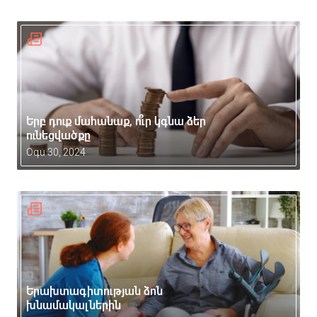
Երբ դուք մահանաք, ո՞ւր կգնա ձեր
ունեցվածքը
Օգս 30, 2024
Երախտագիտության ձոն
խնամակալներին