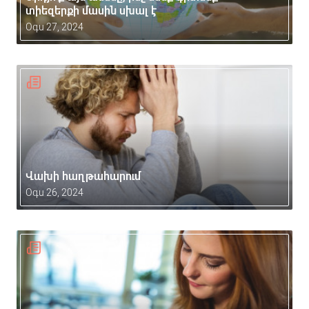
տիեզերքի մասին սխալ է
Օգս 27, 2024
Վախի հաղթահարում
Օգս 26, 2024