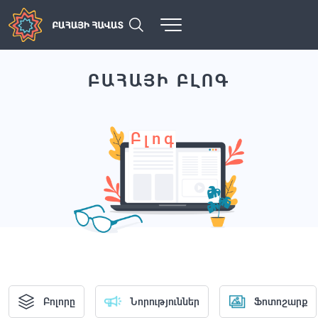
ԲԱՀԱՅԻ ԲԼՈԳ
Բլոգ
Բոլորը
Նորություններ
Ֆոտոշարք