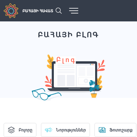
ԲԱՀԱՅԻ ԲԼՈԳ
Բլոգ
Բոլորը
Նորություններ
Ֆոտոշարք