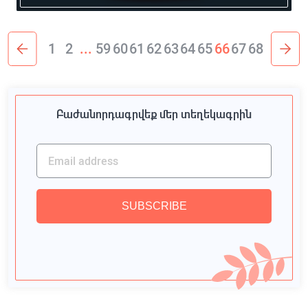
1
2
...
59
60
61
62
63
64
65
66
67
68
Բաժանորդագրվեք մեր տեղեկագրին
SUBSCRIBE