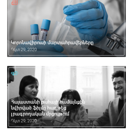
Կորոնավիրուսի մարտահրավերները
Դկտ 29, 2020
Հայաստանի բահայի համայնքին
նվիրված ֆիլմը հաղթեց
լրագրողական մրցույթում
Դկտ 29, 2020