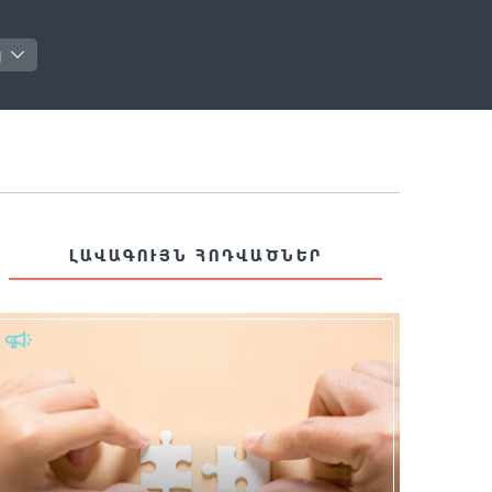
յ
ԼԱՎԱԳՈՒՅՆ ՀՈԴՎԱԾՆԵՐ