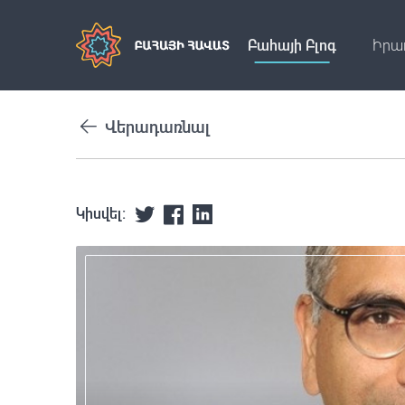
Բահայի Բլոգ
Իրա
Վերադառնալ
Կիսվել: