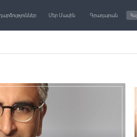
դարձություններ
Մեր Մասին
Գրադարան
Հա