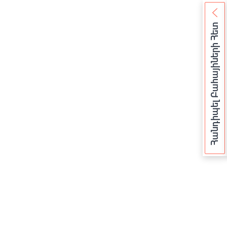
Հանդիպել Բահայիների Հետ