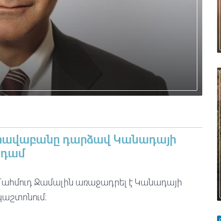
իրավաբանը դարձավ Կանադայի
նդամ
ահմուդ Ջամալին առաջադրել է Կանադայի
աշտոնում։