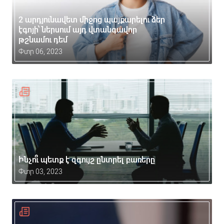
2 արդյունավետ միջոց պայքարելու ձեր
էգոյի՝ ներսում այդ վտանգավոր
թշնամու դեմ
Փտր 06, 2023
Ինչո՞ւ պետք է զգույշ ընտրել բառերը
Փտր 03, 2023