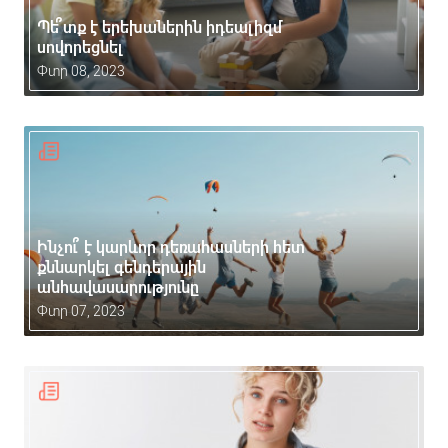
Պե՞տք է երեխաներին իդեալիզմ
սովորեցնել
Փտր 08, 2023
Ինչու՞ է կարևոր դեռահասների հետ
քննարկել գենդերային
անհավասարությունը
Փտր 07, 2023