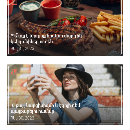
Պե՞տք է արդյոք հոգևոր մարդիկ
կենդանիներ ուտեն
Հնվ 31, 2023
6 քայլ նարցիսիզմի և էգոյի դեմ
պայքարելու համար
Հնվ 30, 2023