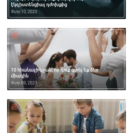
էկզիստենցիալ դժոխքից
Փտր 10, 2023
10 հիանալի նշան, որ դուք գտել եք ձեր
միակին
Փտր 09, 2023