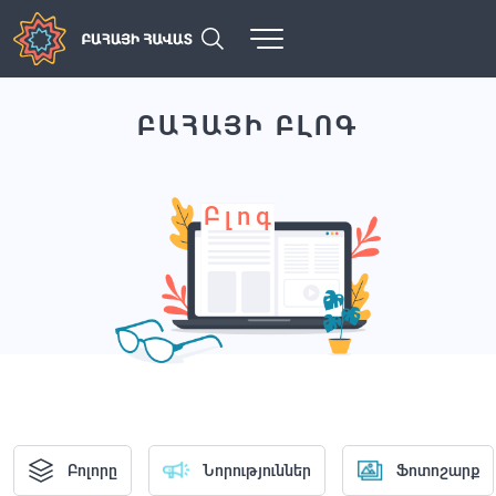
ԲԱՀԱՅԻ ԲԼՈԳ
Բլոգ
Բոլորը
Նորություններ
Ֆոտոշարք