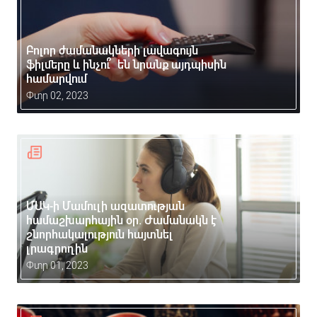
Բոլոր ժամանակների լավագույն
ֆիլմերը և ինչու՞ են նրանք այդպիսին
համարվում
Փտր 02, 2023
ՄԱԿ-ի Մամուլի ազատության
համաշխարհային օր. Ժամանակն է
շնորհակալություն հայտնել
լրագրողին
Փտր 01, 2023