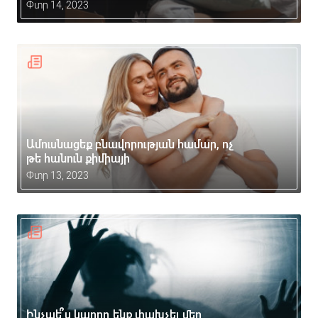
Փտր 14, 2023
Ամուսնացեք բնավորության համար, ոչ
թե հանուն քիմիայի
Փտր 13, 2023
Ինչպե՞ս կարող ենք փախչել մեր