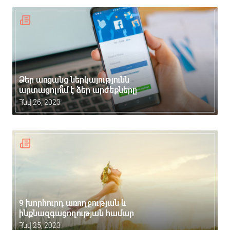
Ձեր առցանց ներկայությունն
արտացոլո՞ւմ է ձեր արժեքները
Հնվ 26, 2023
9 խորհուրդ առողջության և
ինքնազգացողության համար
Հնվ 25, 2023