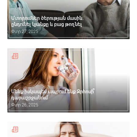
Մտորումներ ծերության մասին.
ընդունել կյանքը և բաց թողնել
Փտր 27, 2025
Մենք իսկապես ապրում ենք Ջրհոսի՞
դարաշրջանում
Փտր 26, 2025