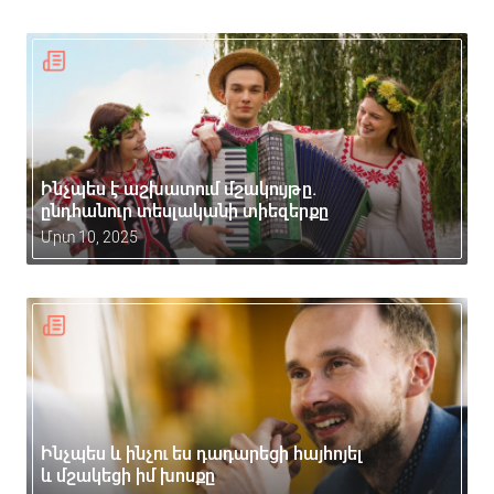
Ինչպես է աշխատում մշակույթը.
ընդհանուր տեսլականի տիեզերքը
Մրտ 10, 2025
Ինչպես և ինչու ես դադարեցի հայհոյել
և մշակեցի իմ խոսքը