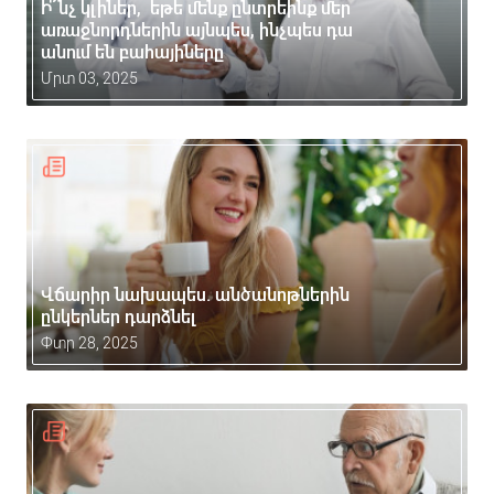
Ի՞նչ կլիներ, եթե մենք ընտրեինք մեր
առաջնորդներին այնպես, ինչպես դա
անում են բահայիները
Մրտ 03, 2025
Վճարիր նախապես. անծանոթներին
ընկերներ դարձնել
Փտր 28, 2025