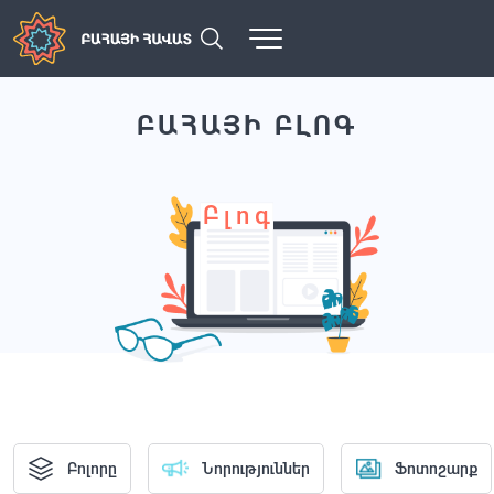
ԲԱՀԱՅԻ ԲԼՈԳ
Բլոգ
Բոլորը
Նորություններ
Ֆոտոշարք