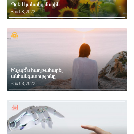
Պոեմ կանանց մասին
Հնս 08, 2022
Ինչպե՞ս հաղթահարել
անհանգստությունը
Հնս 08, 2022