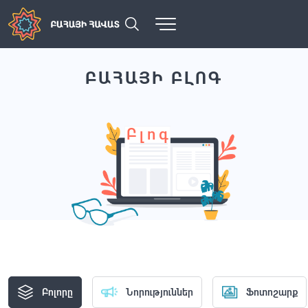
ԲԱՀԱՅԻ ԲԼՈԳ
Բլոգ
Բոլորը
Նորություններ
Ֆոտոշարք