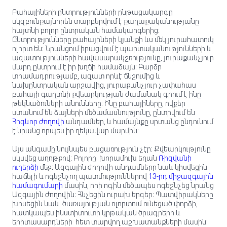
Բահայիների ընտրությունների ընթացակարգը
սկզբունքայնորեն տարբերվում է քաղաքականությանը
հայտնի բոլոր ընտրական համակարգերից։
Ընտրությունները բահայիների կյանքի ևս մեկ յուրահատուկ
ոլորտ են։ Նրանցում իրացվում է պարտականությունների և
ազատությունների հավասարակշռությունը, յուրաքանչյուր
մարդ ընտրում է իր խղճի համաձայն։ Բարձր
տրամադրությամբ, ազատ որևէ ճնշումից և
նախընտրական արշավից, յուրաքանչյուր չափահաս
բահայի գաղտնի քվեարկության ժամանակ գրում է ինը
թեկնածուների անունները: Ինը բահայիները, ովքեր
ստանում են ձայների մեծամասնությունը, ընտրվում են
Հոգևոր ժողովի
անդամներ, և համայնքը սրտանց ընդունում
է նրանց որպես իր ղեկավար մարմին:
Այս անգամը նույնպես բացառություն չէր։ Քվեարկությունը
սկսվեց աղոթքով։ Բոլորը խորամուխ եղան
Ռիզվանի
ուղերձի
մեջ։ Ազգային ժողովի անդամները նաև կիսվեցին
հաճելի և ոգեշնչող պատմություններով
13-րդ միջազգային
համագումարի
մասին, որի ոգին մեծապես ոգեշնչեց նրանց
Ազգային ժողովին։ Հնչեցին ուրախ երգեր։ Պատվիրակները
խոսեցին նաև ծառայության ոլորտում ունեցած փորձի,
հատկապես ինստիտուտի կրթական ծրագրերի և
երիտասարդների հետ տարվող աշխատանքների մասին: