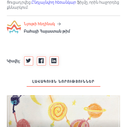
Ցուցադրվեց
Ընդլայնվող հեռանկար
ֆիլմը, որին հաջորդեց
քննարկում։
Նյութի հեղինակ
Բահայի Հայաստան թիմ
Կիսվել:
ԼԱՎԱԳՈՒՅՆ ՆՈՐՈՒԹՅՈՒՆՆԵՐ