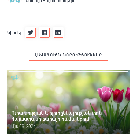
Բահայի Հայաստան թիմ
Կիսվել:
ԼԱՎԱԳՈՒՅՆ ՆՈՐՈՒԹՅՈՒՆՆԵՐ
Ուրախության և հյուրընկալության տոն
Հայաստանի բահայի համայնքում
Մյս 08, 2024