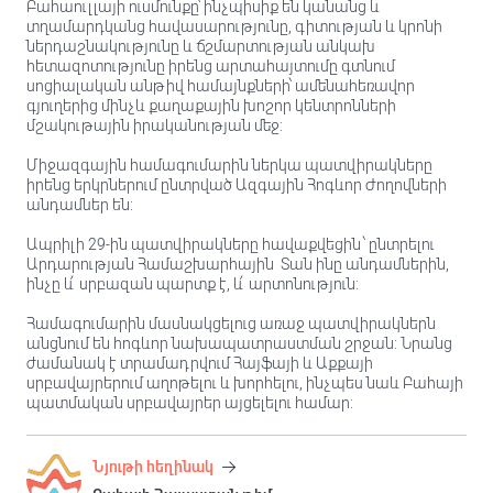
Բահաուլլայի ուսմունքը՝ ինչպիսիք են կանանց և
տղամարդկանց հավասարությունը, գիտության և կրոնի
ներդաշնակությունը և ճշմարտության անկախ
հետազոտությունը իրենց արտահայտումը գտնում
սոցիալական անթիվ համայնքների՝ ամենահեռավոր
գյուղերից մինչև քաղաքային խոշոր կենտրոնների
մշակութային իրականության մեջ:
Միջազգային համագումարին ներկա պատվիրակները
իրենց երկրներում ընտրված Ազգային Հոգևոր Ժողովների
անդամներ են:
Ապրիլի 29-ին պատվիրակները հավաքվեցին ՝ ընտրելու
Արդարության Համաշխարհային Տան ինը անդամներին,
ինչը և՛ սրբազան պարտք է, և՛ արտոնություն:
Համագումարին մասնակցելուց առաջ պատվիրակներն
անցնում են հոգևոր նախապատրաստման շրջան: Նրանց
ժամանակ է տրամադրվում Հայֆայի և Աքքայի
սրբավայրերում աղոթելու և խորհելու, ինչպես նաև Բահայի
պատմական սրբավայրեր այցելելու համար:
Նյութի հեղինակ