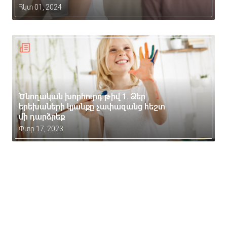
Հկտ 01, 2024
Ծնողական խորհուրդ թիվ 1. Ձեր
երեխաների կյանքը չափազանց հեշտ
մի դարձրեք
Փտր 17, 2023