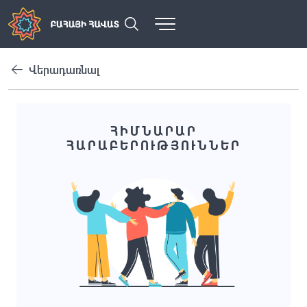
Վերադառնալ
ՀԻՄՆԱՐԱՐ
ՀԱՐԱԲԵՐՈՒԹՅՈՒՆՆԵՐ