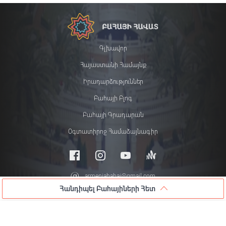
Գլխավոր
Հայաստանի Համայնք
Իրադարձություններ
Բահայի Բլոգ
Բահայի Գրադարան
Օգտատիրոջ Համաձայնագիր
armeniabahai@gmail.com
Հանդիպել Բահայիների Հետ
© 2026 All rights reserved
Հանդիպել Բահայիների Հետ