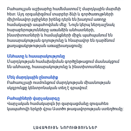
Բահաուլլան աշխարհը համեմատում է մարդկային մարմնի
հետ: Այդ օրգանիզմում տարբեր ձևի և գործառույթների
միլիոնավոր բջիջներ իրենց դերն են խաղում առողջ
համակարգի ապահովման մեջ: Նույն կերպ ներդաշնակ
հարաբերությունները առանձին անհատների,
ինստիտուտների և համայնքների միջև պահպանում են
հասարակության գոյությունը և հնարավոր են դարձնում
քաղաքակրթության առաջխաղացումը:
Անհատը և հասարակությունը
Մարդկության համախմբման գործընթացում մասնակցում
են անհատը, հասարակությունը և ինստիտուտները:
Մեկ մարդկային ընտանիք
Բահաուլլայի ուսմունքում մարդկության միասնության
սկզբունքը կենտրոնական տեղ է գրավում:
Բահայիների վարչակարգը
Վարչական համակարգն իր զարգացմանը զուգահեռ
կապահովի երկրի վրա Աստծո թագավորության ստեղծումը:
ԼԱՎԱԳՈՒՅՆ ՆՈՐՈՒԹՅՈՒՆՆԵՐ