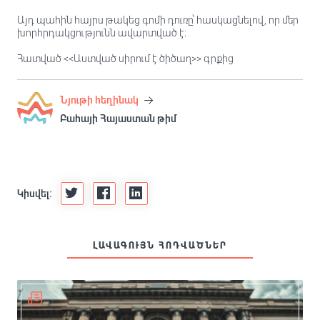
Այդ պահին հայրս թակեց գոմի դուռը՝ հասկացնելով, որ մեր
խորհրդակցությունն ավարտված է։
Հատված <<Աստված սիրում է ծիծաղ>> գրքից
Նյութի հեղինակ
Բահայի Հայաստան թիմ
Կիսվել:
ԼԱՎԱԳՈՒՅՆ ՀՈԴՎԱԾՆԵՐ