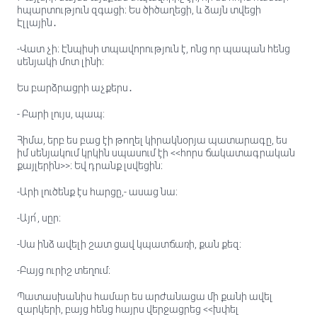
հպարտություն զգացի։ Ես ծիծաղեցի, և ձայն տվեցի
Էլլային․
-Վատ չի։ Էնպիսի տպավորություն է, ոնց որ պապան հենց
սենյակի մոտ լինի։
Ես բարձրացրի աչքերս․
- Բարի լույս, պապ։
Հիմա, երբ ես բաց էի թողել կիրակնօրյա պատարագը, ես
իմ սենյակում կրկին սպասում էի <<հորս ճակատագրական
քայլերին>>։ Եվ դրանք լսվեցին։
-Արի լուծենք էս հարցը,- ասաց նա։
-Այո՛, սըր։
-Սա ինձ ավելի շատ ցավ կպատճառի, քան քեզ։
-Բայց ուրիշ տեղում։
Պատասխանիս համար ես արժանացա մի քանի ավել
զարկերի, բայց հենց հայրս վերջացրեց <<խփել