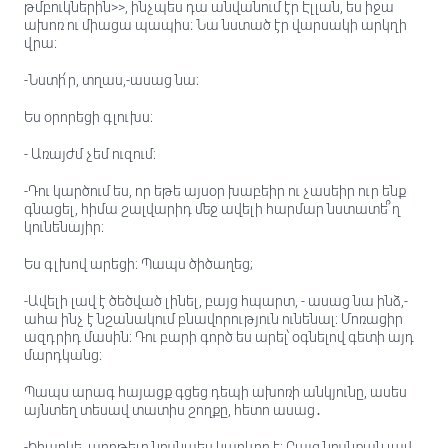
թմբուկներին>>, ինչպես դա անվանում էր Էլլան, ես իջա
ախոռ ու միացա պապիս։ Նա նստած էր վարսակի արկղի
վրա։
-Նստի՛ր, տղաս,-ասաց նա։
Ես օրորեցի գլուխս։
- Առայժմ չեմ ուզում։
-Դու կարծում ես, որ եթե այսօր խաբեիր ու չասեիր ուր ենք
գնացել, հիմա շալվարիդ մեջ ավելի հարմար նստատե՞ղ
կունենայիր։
Ես գլխով արեցի։ Պապս ծիծաղեց;
-Ավելի լավ է ծեծված լինել, բայց հպարտ, - ասաց նա ինձ,-
ահա ինչ է նշանակում բնավորություն ունենալ։ Մոռացիր
ազդրիդ մասին։ Դու բարի գործ ես արել՝ օգնելով գետի այդ
մարդկանց։
Պապս արագ հայացք գցեց դեպի ախոռի անկյունը, ասես
այնտեղ տեսավ տատիս շողքը, հետո ասաց․
-Իհարկե, աղոթելը նույնպես կարևոր է։ Բայց նույնքան լավ