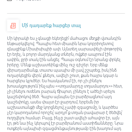
Մի՛ դադարեք հարցեր տալ
Մի կիրակի ես չգնացի եկեղեցի՝ մահացու մեղքի վտանգին
ենթարկվելով։ Պապիս հետ միասին նրա կոբրիոլետով
գնացինք Միսսիսիպիի ափ։ Այնտեղ սարսափելի փոթորիկ
էր եղել, և բոլոր մարդկանց տներն, ովքեր ապրում էին
ափին, ջրի տակ էին անցել։ Պապս օգնում էր նրանց փրկել
իրերը։ Մենք աշխատեինք մինչ ուշ գիշեր։ Երբ մենք
վերադարձանք, տատս պապիս մի լավ շշպռեց, իսկ ինձ
ուղարկեցին վերև՝ քնելու, ավելի շուտ, քան հայրս կգար և
հարցերս կլուծեր։ Ես հասկանում էի, որ չի լինելու
խոսակցություն՝ ինչպես <<տղամարդը տղամարդու>> հետ,
չի լինելու ուռենու բարակ ճիպոտ, լինելու է ածելի սրելու
կաշեփոկով ծեծ։ Հայրս այնպես էր բարձրացնում այդ
կաշեփոկը, ասես փայտ էր ջարդում, երբեմն իր
աշխատանքի մեջ կորցնելով չափի զգացումը, և կարծես
չէր կարողանում որոշել՝ արդյո՞ք տղան բավարար է ծեծվել՝
ուղղվելու համար։ Բայց, ինչը շատ ավելի ահավոր էր, այն
էր, թե նա ինչ կերպով էր բարձրանում աստիճանները։ Նրա
ոտքերն այնպիսի զգացմունքայնությամբ էին խաղում այդ