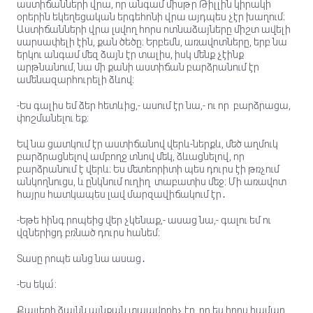
աստիճանների վրա, որ անգամ միսթր Թիլլին կիրակի
օրերին եկեղեցական երգեհոնի վրա այդպես չէր խաղում։
Աստիճանների վրա լսվող հորս ոտնաձայները միշտ ավելի
սարսափելի էին, քան ծեծը։ Երբեմն, առավոտները, երբ նա
երկու անգամ մեզ ձայն էր տալիս, իսկ մենք չէինք
արթնանում, նա մի քանի աստիճան բարձրանում էր
ամենազարհուրելի ձևով։
-Ես գալիս եմ ձեր հետևից,- ասում էր նա,- ու որ բարձրացա,
փոշմանելու եք։
Եվ նա ցատկում էր աստիճանով վերև-ներքև, մեծ աղմուկ
բարձրացնելով ամբողջ տնով մեկ, ձևացնելով, որ
բարձրանում է վերև։ Ես մետեորիտի պես դուրս էի թռչում
անկողնուցս, և ընկնում ուղիղ տաբատիս մեջ։ Մի առավոտ
հայրս հատկապես լավ մարզավիճակում էր․
-Եթե հինգ րոպեից վեր չկենաք,- ասաց նա,- գալու եմ ու
վզներիցդ բռնած դուրս հանեմ։
Տասը րոպե անց նա ասաց․
-Ես եկա՛։
Քայլերի ձայնն այնքան տպավորիչ էր, որ ես հորս համար