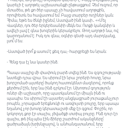
կարելի է աղոթել աշխատանքի ընթացքում։ Չեմ ուզում, որ
մտածես, թե քո ծեր պապը չի հավատում աղոթքին,
որովհետև ես հավատում եմ։ Բայց տարբեր ուղիներ կան։
Հիմա, եթե ես ծնկի իջնեմ, Աստված ինձ կասի․ <<Մել
Վագներ, դու ծեր երկերեսանիի մեկն ես։ Ոտքի կանգնիր և
ավելի լավ է գնա խոզերին կերակրելու։ Թող աղոթի նա, ով
կարողանում է։ Իսկ դու գնա, օգնիր գետի այդ մարդկանց,
լսու՞մ ես։
-Աստված իրո՞ք ասում է քեզ դա,- հարցրեցի ես նրան։
- Հենց դա էլ նա կասեր ինձ։
Պապս սայլից մի փափուկ բարձ տվեց ինձ։ Ես զգուշությամբ
նստեցի դրա վրա։ Ես սիրում էի նրա շորերի հոտը, նրա
խորշոմած այտերը՝ ծակող հատուկենտ մազերով, որոնք
քերծում էին, երբ նա ինձ գրկում էր։ Ախոռում գոյություն
ուներ մի աշխարհ, որը պատկանում էր միայն ինձ ու
պապիս։ Ես սիրում էի այստեղ անցկացրած յուրաքանչյուր
րոպեն, չորացած երեքնուկի ու առվույտի բույրը, երբ պապս
եղանով չոր խոտը կերատաշտի մեջ էր գցում։ Փոշին, որ
կոկորդդ քոր էր տալիս, լծվածքի տտիպ բույրը։ Ինձ դուր էր
գալիս, թե ինչպես էին ձիերը շարժում ականջները՝
ցածրաձայն խրխնջալով, և անհանգստանում, երբ