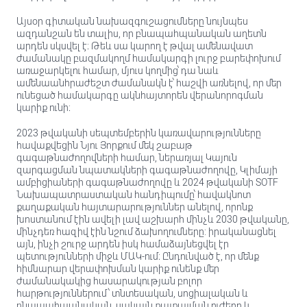
Այսօր գիտական ​​նախազգուշացումները նույնպես
ազդանշան են տալիս, որ բնապահպանական աղետն
արդեն սկսվել է։ Թեև սա կարող է թվալ ամենավատ
ժամանակը բազմակողմ համակարգի լուրջ բարեփոխում
առաջարկելու համար, մյուս կողմից՝ դա նաև
ամենաանհրաժեշտ ժամանակն է՝ հաշվի առնելով, որ մեր
ունեցած համակարգը ակնհայտորեն վերանորոգման
կարիք ունի։
2023 թվականի սեպտեմբերին կառավարությունները
հավաքվեցին Նյու Յորքում մեկ շաբաթ
գագաթնաժողովների համար, ներառյալ Կայուն
զարգացման նպատակների գագաթնաժողովը, Կլիմայի
ամբիցիաների գագաթնաժողովը և 2024 թվականի SOTF
Նախապատրաստական ​​հանդիպումը՝ հավակնոտ
քաղաքական հայտարարություններ անելով, որոնք
խոստանում էին ավելի լավ աշխարհ մինչև 2030 թվականը,
մինչդեռ հազիվ էին նշում ձախողումները: իրականացնել
այն, ինչի շուրջ արդեն իսկ համաձայնեցվել էր
պետությունների միջև ՄԱԿ-ում։ Ընդունված է, որ մենք
հիմնարար վերափոխման կարիք ունենք մեր
ժամանակակից հասարակության բոլոր
հարթություններում՝ տնտեսական, սոցիալական և
բնապահպանական, սակայն քայքայման ուժերը և