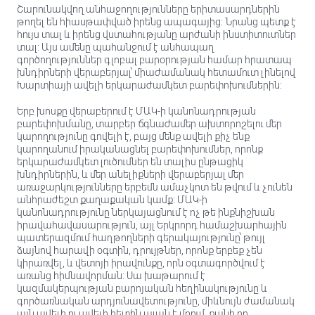
Շարունակվող անհաջողությունները երիտասարդներին
թողել են հիասթափված իրենց ապագայից: Նրանց պետք է
հույս տալ և իրենց վստահությանը արժանի ինստիտուտներ
տալ: Այս ամենը պահանջում է անհապաղ
գործողություններ գլոբալ բարօրության համար հրատապ
խնդիրների վերաբերյալ՝ միաժամանակ հետամուտ լինելով
Խարտիայի ավելի երկարաժամկետ բարեփոխումներին:
Երբ խոսքը վերաբերում է ՄԱԿ-ի կանոնադրության
բարեփոխմանը, տարբեր ճգնաժամեր ախտորոշելու մեր
կարողությունը գովելի է, բայց մենք ավելի քիչ ենք
կարողանում իրականացնել բարեփոխումներ, որոնք
երկարաժամկետ լուծումներ են տալիս ընթացիկ
խնդիրներին, և մեր անելիքների վերաբերյալ մեր
առաջարկությունները երբեմն ամաչկոտ են թվում և չունեն
անհրաժեշտ քաղաքական կամք։ ՄԱԿ-ի
կանոնադրությունը ներկայացնում է ոչ թե ինքնիշխան
իրավահավասարություն, այլ Երկրորդ համաշխարհային
պատերազմում հաղթողների գերակայությունը՝ թույլ
ձայնով հարավի օգտին, դրույթներ, որոնք երբեք չեն
կիրառվել, և վետոյի իրավունքը, որն օգտագործվում է
առանց հիմնավորման: Սա խաթարում է
կազմակերպության բարոյական հեղինակությունը և
գործառնական արդյունավետությունը, միևնույն ժամանակ
այն ավելի ու ավելի հետին պլան է մղում, քանի որ