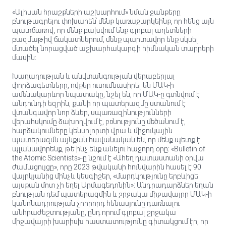
«Ալիսան հրաշքների աշխարհում» նման ջանքերը
բնութագրելու փոխարեն՝ մենք կառաջարկեինք, որ հենց այն
պատճառով, որ մենք բախվում ենք գլոբալ աղետների
բազմաթիվ ճակատներում, մենք պարտավոր ենք սկսել
մտածել նորացված աշխարհակարգի հիմնական տարրերի
մասին:
Խաղաղության և անվտանգության վերաբերյալ
փորձագետները, ովքեր ուսումնասիրել են ՄԱԿ-ի
ամենակարևոր նպատակը, նշել են, որ ՄԱԿ-ը գտնվում է
անդունդի եզրին, քանի որ պատերազմը ստանում է
վտանգավոր նոր ձևեր, սպառազինությունների
վերահսկումը ձախողվում է, բռնությունը մեծանում է,
հարձակումները կենսոլորտի վրա և միջուկային
պատերազմն այնքան հավանական են, որ մենք պետք է
պլանավորենք, թե ինչ ենք անելու հաջորդ օրը։ «Bulletin of
the Atomic Scientists»-ը նշում է «Ահեղ դատաստանի օրվա
ժամացույցը», որը 2023 թվականի հունվարին հասել է 90
վայրկյանից մինչև կեսգիշեր, «մարդկությունը երբևիցե
այսքան մոտ չի եղել Արմագեդոնին»: Անդրադարձներ եղան
բնության դեմ պատերազմին և շրջակա միջավայրը ՄԱԿ-ի
կանոնադրության չորրորդ հենասյունը դառնալու
անհրաժեշտությանը, ընդ որում գլոբալ շրջակա
միջավայրի խարիսխ հաստատությունը գիտակցում էր, որ