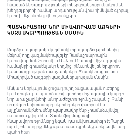
հնացած ենթադրությունների իներցիան շարունակում են
խեղդել բոլորի համար արդարության վրա հիմնված գլոբալ
կարգի մեջ ինտեգրվելու ջանքերը:
ՊԱՏԿԵՐԱՑՈՒՄ ՆՈՐ ՄԻԱՎՈՐՎԱԾ ԱԶԳԵՐԻ
ԿԱԶՄԱԿԵՐՊՈՒԹՅԱՆ ՄԱՍԻՆ
Բարձր մակարդակի կողմնակի իրադարձություններից
մեկում, որը կազմակերպվել էր Համաշխարհային
կառավարման ֆորումի և ՄԱԿ-ում Բահայի միջազգային
համայնքի գրասենյակի կողմից, քննարկվել են Երկրորդ
կանոնադրության առաջարկները. Պատկերացում նոր
Միավորված ազգերի կազմակերպության մասին:
Անկախ ներկայումս ցուցադրվող բացասական ուժերից
կամ գուցե դրա պատճառով, գործող միջազգային կարգի
նոր առաջարկների անհրաժեշտությունը էական է: Քանի
որ դժգոհ երիտասարդ սերունդները փնտրում են
այլընտրանքներ, մենք պարտավոր ենք չհամաձայնվել
ստատուս քվոյի հետ: Տրանսֆորմացիայի
հնարավորությունները կգան, դա անխուսափելի է։ Հարցն
այն է, թե արդյոք մենք պատրաստ կլինենք առերեսվել այդ
պահի հետ։