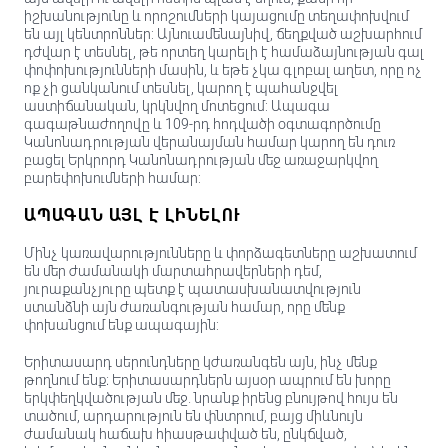
իշխանությունը և որոշումների կայացումը տեղափոխվում
են այլ կենտրոններ: Այնուամենայնիվ, ճեղքված աշխարհում
դժվար է տեսնել, թե որտեղ կարելի է համաձայնության գալ
փոփոխությունների մասին, և եթե չկա գլոբալ աղետ, որը ոչ
ոք չի ցանկանում տեսնել, կարող է պահանջվել
աստիճանական, կրկնվող մոտեցում: Ապագա
գագաթնաժողովը և 109-րդ հոդվածի օգտագործումը
Կանոնադրության վերանայման համար կարող են դուռ
բացել Երկրորդ Կանոնադրության մեջ առաջարկվող
բարեփոխումների համար:
ԱՊԱԳԱՆ ԱՅԼ Է ԼԻՆԵԼՈՒ
Մինչ կառավարությունները և փորձագետները աշխատում
են մեր ժամանակի մարտահրավերների դեմ,
յուրաքանչյուրը պետք է պատասխանատվություն
ստանձնի այն ժառանգության համար, որը մենք
փոխանցում ենք ապագային:
Երիտասարդ սերունդները կժառանգեն այն, ինչ մենք
թողնում ենք։ Երիտասարդներն այսօր ապրում են խորը
երկփեղկվածության մեջ. նրանք իրենց բնույթով հույս են
տածում, արդարություն են փնտրում, բայց միևնույն
ժամանակ հաճախ հիասթափված են, ընկճված,