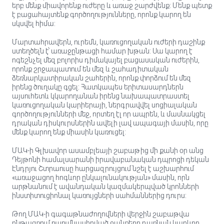
երբ մենք միավորենք ուժերը և առաջ շարժվենք: Մենք պետք
է բացահայտենք գործողությունները, որոնք կարող են
սկսվել հիմա:
Մարտահրավերն, ուրեմն, կառուցողական ուժերի դաշինք
ստեղծելն է՝ առաջընթացի համար խթան: Սա կարող է
ոգեշնչել մեզ բոլորիս դիմակայել բացասական ուժերին,
որոնք շրջապատում են մեզ և շահադիտական
ձեռնարկատիրական շահերին, որոնք փորձում են մեզ
իրենց ծուղակը գցել: Հատկապես երիտասարդներն
այսուհետև կկարողանան իրենց նախապատրաստել
կառուցողական կարիերայի, ներգրավվել սոցիալական
գործողությունների մեջ, որտեղ էլ որ ապրեն, և մասնակցել
դրական դիսկուրսներին ավելի լավ ապագայի մասին, որը
մենք կարող ենք միասին կառուցել:
ՄԱԿ-ի Գլխավոր ասամբլեայի շաբաթից մի քանի օր անց
Դեյթոնի համալսարանի իրավաբանական դպրոցի դեկան
Էնդրյու Շտրաուսը հարցազրույցում նշել է աշխարհում
«առաջացող հոգևոր ընկալունակության» մասին, որն
արթնանում է ավանդական կազմակերպված կրոնների
ինստիտուցիոնալ կառույցների սահմաններից դուրս:
Թող ՄԱԿ-ի գագաթնաժողովների վերջին շաբաթվա
ընթացքում ուսումնասիրված ջանքերը դառնան կարևոր