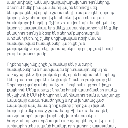
պարադիգմը, անկախ գաղափարախոսություններից,
ժխտում է մեր իրական մարդկային ներուժը՝ մեզ
ներկայացնելով որպես շահախնդիր սպառողներ, որոնք
կարող են շահագործվել և անտեսվել տնտեսական
համակարգի կողմից: Ոչինչ չի ասվում այն ​​մասին, թե ինչ
կարող է առաջանալ, երբ մենք կատարելագործում ենք մեր
բնավորությունը և ձեռք ենք բերում բարձրագույն
արժանիքներ, ոչ էլ մեր սոցիալական դերի մասին՝
համախմբված համայնքներ կառուցելու և
քաղաքակրթությունը զարգացնելու իր բոլոր չափերով և
բազմազանությամբ:
Ողբերգությունը շրջելու համար մենք պետք է
համայնքներին և հատկապես երիտասարդ սերնդին
առաջարկենք մի դրական բան, որին հավատան և իրենց
էներգիան ուղղորդեն դեպի այն: Բառերը բավարար չեն.
Գործողությունը անհրաժեշտ է, նույնիսկ սկզբում փոքր
քայլերով: Մենք պետք է նրանց հույսի պատճառներ տանք,
ինչպիսին է ՄԱԿ-ի երկրորդ կանոնադրության առաջարկը:
Ապագայի գագաթնաժողովը և դրա խոստացված
Ապագայի պայմանագիրը պետք է որոշակի խթան
հաղորդեն մեր առաջ շարժմանը: Հիմա ժամանակն է
ստեղծագործ գաղափարների, խոչընդոտները
հաղթահարելու գործնական առաջարկների, ավելի լավ
աշխարհի տեսլականի համար, որը կարող է առաջանալ,