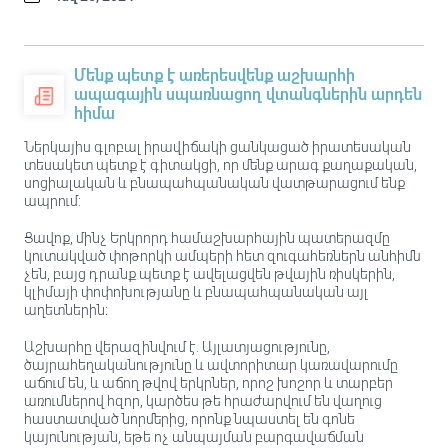
Մենք պետք է առերեսվենք աշխարհի
ապագային սպառնացող վտանգներին արդեն
հիմա
Ներկայիս գլոբալ իրավիճակի ցանկացած իրատեսական
տեսակետ պետք է գիտակցի, որ մենք արագ քաղաքական,
սոցիալական և բնապահպանական վատթարացում ենք
ապրում:
Ցավոք, մինչ Երկրորդ համաշխարհային պատերազմը
կուտակված փոթորկի ամպերի հետ զուգահեռներն անհիմն
չեն, բայց դրանք պետք է ավելացվեն թվային ռիսկերին,
կլիմայի փոփոխությանը և բնապահպանական այլ
աղետներին։
Աշխարհը վերազինվում է. Այլատյացությունը,
ծայրահեղականությունը և ավտորիտար կառավարումը
աճում են, և աճող թվով երկրներ, որոշ խոշոր և տարբեր
առումներով հզոր, կարծես թե հրաժարվում են վաղուց
հաստատված նորմերից, որոնք նպաստել են գոնե
կայունության, եթե ոչ անպայման բարգավաճման