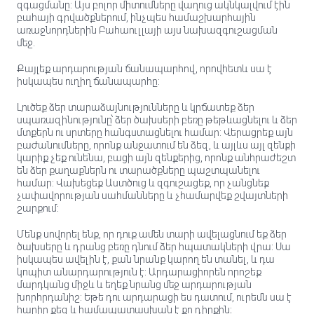
զգացմանը: Այս բոլոր միտումները վաղուց ակնկալվում էին
բահայի գրվածքներում, ինչպես համաշխարհային
առաջնորդներին Բահաուլլայի այս նախազգուշացման
մեջ.
Քայլեք արդարության ճանապարհով, որովհետև սա է
իսկապես ուղիղ ճանապարհը:
Լուծեք ձեր տարաձայնությունները և կրճատեք ձեր
սպառազինությունը՝ ձեր ծախսերի բեռը թեթևացնելու և ձեր
մտքերն ու սրտերը հանգստացնելու համար: Վերացրեք այն
բաժանումները, որոնք անջատում են ձեզ, և այլևս այլ զենքի
կարիք չեք ունենա, բացի այն զենքերից, որոնք անհրաժեշտ
են ձեր քաղաքներն ու տարածքները պաշտպանելու
համար: Վախեցեք Աստծուց և զգուշացեք, որ չանցնեք
չափավորության սահմանները և չհամարվեք շվայտների
շարքում:
Մենք սովորել ենք, որ դուք ամեն տարի ավելացնում եք ձեր
ծախսերը և դրանց բեռը դնում ձեր հպատակների վրա: Սա
իսկապես ավելին է, քան նրանք կարող են տանել, և դա
կոպիտ անարդարություն է: Արդարացիորեն որոշեք
մարդկանց միջև և եղեք նրանց մեջ արդարության
խորհրդանիշ: Եթե ​​դու արդարացի ես դատում, ուրեմն սա է
հարիր քեզ և համապատասխան է քո դիրքին։