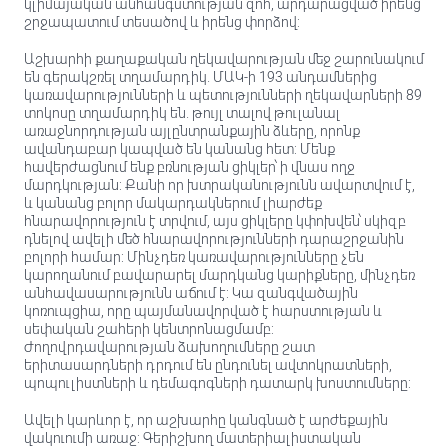
կլիմայական անհանգստության զոհ, արդարացված իրենց
շրջապատում տեսածով և իրենց փորձով:
Աշխարհի քաղաքական ղեկավարության մեջ շարունակում
են գերակշռել տղամարդիկ. ՄԱԿ-ի 193 անդամներից
կառավարությունների և պետությունների ղեկավարների 89
տոկոսը տղամարդիկ են. թույլ տալով թուլանալ
առաջնորդության այլընտրանքային ձևերը, որոնք
ավանդաբար կապված են կանանց հետ: Մենք
հավերժացնում ենք բռնության ցիկլեր՝ ի վնաս ողջ
մարդկության: Քանի որ խտրականությունն ավարտվում է,
և կանանց բոլոր մակարդակներում լիարժեք
հնարավորություն է տրվում, այս ցիկլերը կփոխվեն՝ սկիզբ
դնելով ավելի մեծ հնարավորությունների դարաշրջանին
բոլորի համար: Մինչդեռ կառավարությունները չեն
կարողանում բավարարել մարդկանց կարիքները, մինչդեռ
անհավասարությունն աճում է: Կա զանգվածային
կոռուպցիա, որը պայմանավորված է հարստության և
սեփական շահերի կենտրոնացմամբ:
Ժողովրդավարության ձախողումները շատ
երիտասարդների դրդում են ընդունել ավտոկրատների,
պոպուլիստների և դեմագոգների դատարկ խոստումները:
Ավելի կարևոր է, որ աշխարհը կանգնած է արժեքային
վակուումի առաջ: Գերիշխող մատերիալիստական ​​