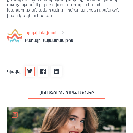
առաջընթաց՝ մեր կառավարման բացը և կայուն
խաղաղության ավելի ամուր հիմքեր ստեղծելու ջանքերն
իրար կապելու համար:
Նյութի հեղինակ
Բահայի Հայաստան թիմ
Կիսվել:
ԼԱՎԱԳՈՒՅՆ ՀՈԴՎԱԾՆԵՐ