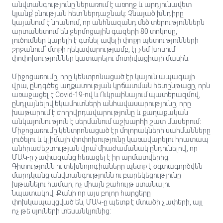
անվտանգությունը ներառում է առողջ և արդյունավետ
կյանք՝ բնության հետ ներդաշնակ: Չնայած խնդիրը
կայանում է նրանում, որ անհնազանդ մեծ տերություններն
արտանետում են ջերմոցային գազերի 80 տոկոսը,
լուծումներ կարելի է գտնել ավելի փոքր պետությունների
շրջանում՝ մտքի ղեկավարությամբ, էլ չեմ խոսում
փոփոխություններ կատարելու մոտիվացիայի մասին:
Միջոցառումը, որը կենտրոնացած էր կայուն ապագայի
վրա, ընդգծեց աղքատության կրճատման հետընթացը, որն
առաջացել է Covid-19-ով և Ուկրաինայում պատերազմով,
ընդլայնելով եկամուտների անհավասարությունը, որը
խաթարում է ժողովրդավարությունը և քաղաքական
անկայունություն է սերմանում աշխարհի շատ մասերում:
Միջոցառումը կենտրոնացած էր մոլորակների սահմանները
լուծելու և կլիմայի փոփոխությունը կառավարելու հրատապ
անհրաժեշտության վրա՝ միաժամանակ ընդունելով, որ
ՄԱԿ-ը չափազանց հեռացել է իր արմատվերից:
Գիտությունն ու տեխնոլոգիաները պետք է օգտագործվեն
մարդկանց անվտանգությունն ու բարեկեցությունը
խթանելու համար, ոչ միայն շահույթ ստանալու
նպատակով: Քանի որ այս բոլոր հարցերը
փոխկապակցված են, ՄԱԿ-ը պետք է մտածի չափերի, այլ
ոչ թե սյուների տեսանկյունից: