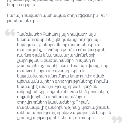
հարստություն:
Բահայի հավատի պահապան Շողի էֆֆենդին 1934
թվականին գրել է.
Համեմատեք Բահաուլլայի հավատի այս
կենդանի մարմինը կենդանացնող ոգու այս
հոյակապ դրսևորումները աղաղակների և
տառապանքի, հիմարության և ունայնության,
դառնության և նախապաշարմունքների,
չարության և բաժանումների, հիվանդ ու
քաոսային աշխարհի հետ: Ահա այն վախը, որը
տանջում է նրա առաջնորդներին և
կաթվածահար անում նրա կույր ու շփոթված
պետական ​​այրերի գործողությունները։ Որքա՜ն
կատաղի է ատելությունը, որքա՜ն կեղծ են
ամբիցիաները, որքան աննշան են ձգտումները,
որքան խորն են արմատացած նրա
ժողովուրդների կասկածները։ Որքա՜ն
տագնապալի է անօրինությունը, կոռուպցիան և
անհավատությունը, որոնք քայքայում են երերուն
քաղաքակրթության կենսական ուժերը։