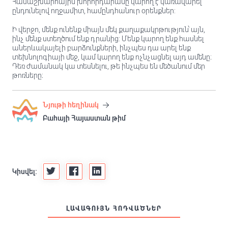
Համաշխարհային խորհրդարանը կարող է կառավարել՝
ընդունելով ողջամիտ, համընդհանուր օրենքներ:
Ի վերջո, մենք ունենք միայն մեկ քաղաքակրթություն՝ այն,
ինչ մենք ստեղծում ենք դրանից: Մենք կարող ենք հասնել
աներևակայելի բարձունքների, ինչպես դա արել ենք
տեխնոլոգիայի մեջ, կամ կարող ենք ոչնչացնել այդ ամենը։
Դեռ ժամանակ կա տեսնելու, թե ինչպես են մեծանում մեր
թոռները։
Նյութի հեղինակ
Բահայի Հայաստան թիմ
Կիսվել:
ԼԱՎԱԳՈՒՅՆ ՀՈԴՎԱԾՆԵՐ