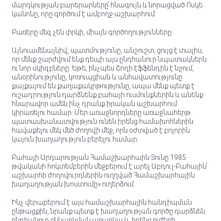
մարդկության բարերարները՝ հնագույն և նորացված Ոսկե
կանոնը, որը գործում է ամբողջ աշխարհում:
Բառերը մեզ չեն փրկի, միայն գործողությունները:
Այնուամենայնիվ, պատմությունը, անշուշտ, ցույց է տալիս,
որ մենք շարժվում ենք դեպի այս ընդհանուր նպատակներն
ու նոր սկիզբները: Եթե, ինչպես Շողի էֆֆենդին է նշում,
անօրինությունը, կոռուպցիան և անհավատությունը
քայքայում են քաղաքակրթությունը, ապա մենք պետք է
ուշադրություն դարձնենք բահայի ուսմունքներին և անենք
հնարավոր ամեն ինչ դրանք իրական աշխարհում
կիրառելու համար: Մեր առաջնորդները առաջնահերթ
պատասխանատվություն ունեն իրենց համախոհներին
հավաքելու մեկ մեծ ժողովի մեջ, որն օժտված է բոլորին
կայուն խաղաղություն բերելու համար:
Բահայի Արդարության Համաշխարհաին Տունը 1985
թվականի հոկտեմբերին մեջբերում է արել Աբդուլ-Բահային՝
աշխարհի ժողովուրդներին ուղղված Համաշխարհային
խաղաղության խոստումը» ուղերձում.
Ինչ վերաբերում է այս համաշխարհային հանդիպման
ընթացքին, նրանք պետք է խաղաղության գործը դարձնեն
ընդհանուր քննարկման առարկա և, իրենց ուժերի