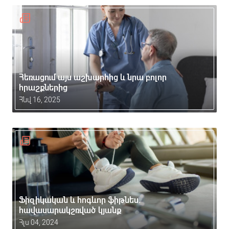
Հեռացում այս աշխարհից և նրա բոլոր
հրաշքներից
Հնվ 16, 2025
Ֆիզիկական և հոգևոր ֆիթնես.
հավասարակշռված կյանք
Հլս 04, 2024