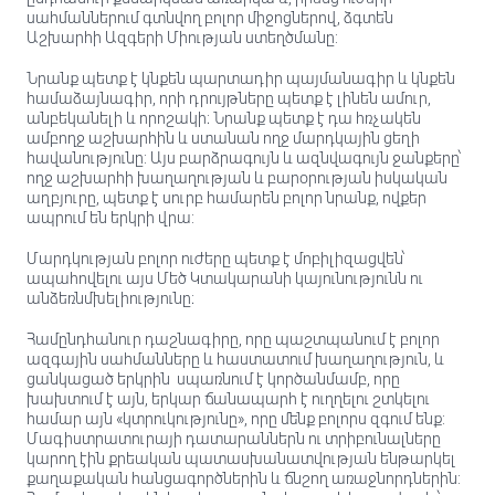
սահմաններում գտնվող բոլոր միջոցներով, ձգտեն
Աշխարհի Ազգերի Միության ստեղծմանը:
Նրանք պետք է կնքեն պարտադիր պայմանագիր և կնքեն
համաձայնագիր, որի դրույթները պետք է լինեն ամուր,
անբեկանելի և որոշակի։ Նրանք պետք է դա հռչակեն
ամբողջ աշխարհին և ստանան ողջ մարդկային ցեղի
հավանությունը: Այս բարձրագույն և ազնվագույն ջանքերը՝
ողջ աշխարհի խաղաղության և բարօրության իսկական
աղբյուրը, պետք է սուրբ համարեն բոլոր նրանք, ովքեր
ապրում են երկրի վրա:
Մարդկության բոլոր ուժերը պետք է մոբիլիզացվեն՝
ապահովելու այս Մեծ Կտակարանի կայունությունն ու
անձեռնմխելիությունը։
Համընդհանուր դաշնագիրը, որը պաշտպանում է բոլոր
ազգային սահմանները և հաստատում խաղաղություն, և
ցանկացած երկրին սպառնում է կործանմամբ, որը
խախտում է այն, երկար ճանապարհ է ուղղելու շտկելու
համար այն «կտրուկությունը», որը մենք բոլորս զգում ենք:
Մագիստրատուրայի դատարաններն ու տրիբունալները
կարող էին քրեական պատասխանատվության ենթարկել
քաղաքական հանցագործներին և ճնշող առաջնորդներին: