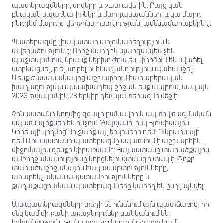
պատերազմները, սովերը և շատ ավելին: Բայց կան
բնական սպառնալիքներ և մարդասպաններ, և կա մարդ
ընդդեմ մարդու. վերջինս, ըստ էության, ամենամահաբերն է:
Պատերազմը լիակատար արյունահեղություն և
ավերածություն է: Որոշ մարդիկ պարզապես չեն
պաշտպանում, նրանք ներխուժում են, փորձում են նվաճել,
ստրկացնել, թելադրել ու հնազանդություն պահանջել։
Մենք ժամանակակից աշխարհում հարաբերական
խաղաղության աննախադեպ շրջան ենք ապրում, սակայն
2023 թվականին 28 երկիր դեռ պատերազմի մեջ է։
Չինաստանի կողմից զգալի բանավոր և ակտիվ ռազմական
սպառնալիքներ են հնչում Թայվանի, իսկ Հյուսիսային
Կորեայի կողմից՝ մի շարք այլ երկրների դեմ։ Ուկրաինայի
դեմ Ռուսաստանի պատերազմը սպառնում է աշխարհին
միջուկային զենքի կիրառմամբ։ Հայաստանը տարածքային
ամբողջականությունը կորցնելու վտանգի տակ է։ Փոքր
տարածաշրջանային հակամարտությունները,
ահաբեկչական ապստամբությունները և
քաղաքացիական պատերազմները կարող են ընդլայնվել:
Այս պատերազմները տեղի են ունենում այն ​​պատճառով, որ
մեկ կամ մի քանի առաջնորդներ ցանկանում են
իշխանություն, թանկարժեք ռեսուրսներ, հող կամ