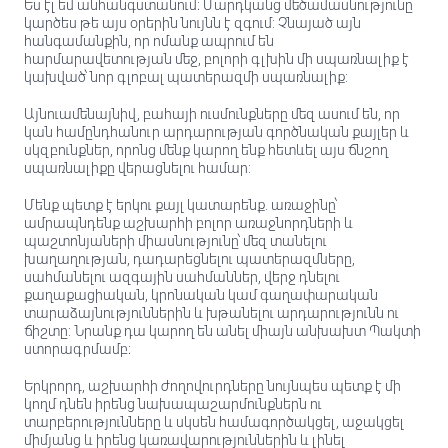
Ես էլ եմ անհանգստանում։ Մարդկանց մեծամասնությունը
կարծես թե այս օրերին նույնն է զգում: Չնայած այն
հանգամանքին, որ ոմանք ապրում են
հարմարավետության մեջ, բոլորի գլխին մի սպառնալիք է
կախված՝ նոր գլոբալ պատերազմի սպառնալիք:
Այնուամենայնիվ, բահայի ուսմունքները մեզ ասում են, որ
կան համընդհանուր արդարության գործնական քայլեր և
սկզբունքներ, որոնց մենք կարող ենք հետևել այս ճնշող
սպառնալիքը վերացնելու համար:
Մենք պետք է երկու քայլ կատարենք. առաջինը՝
ամրապնդենք աշխարհի բոլոր առաջնորդների և
պաշտոնյաների միասնությունը՝ մեզ տանելու
խաղաղության, դադարեցնելու պատերազմները,
սահմանելու ազգային սահմաններ, վերջ դնելու
քաղաքացիական, կրոնական կամ գաղափարական
տարաձայնություններին և խթանելու արդարությունն ու
ճիշտը: Նրանք դա կարող են անել միայն անխախտ Պակտի
ստորագրմամբ։
Երկրորդ, աշխարհի ժողովուրդները նույնպես պետք է մի
կողմ դնեն իրենց նախապաշարմունքներն ու
տարբերությունները և սկսեն համագործակցել, աջակցել
միմյանց և իրենց կառավարություններին և լինել