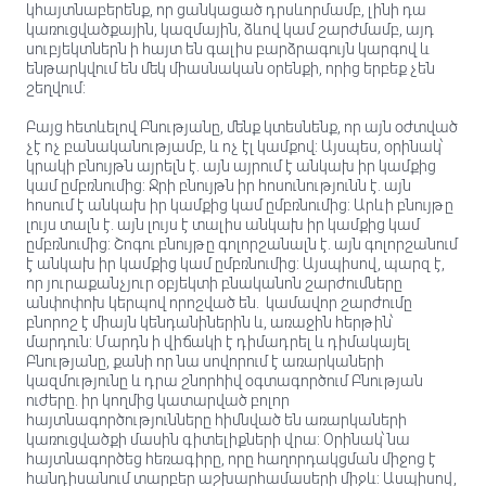
կհայտնաբերենք, որ ցանկացած դրսևորմամբ, լինի դա
կառուցվածքային, կազմային, ձևով կամ շարժմամբ, այդ
սուբյեկտներն ի հայտ են գալիս բարձրագույն կարգով և
ենթարկվում են մեկ միասնական օրենքի, որից երբեք չեն
շեղվում:
Բայց հետևելով Բնությանը, մենք կտեսնենք, որ այն օժտված
չէ ոչ բանականությամբ, և ոչ էլ կամքով: Այսպես, օրինակ՝
կրակի բնույթն այրելն է. այն այրում է անկախ իր կամքից
կամ ըմբռնումից: Ջրի բնույթն իր հոսունությունն է. այն
հոսում է անկախ իր կամքից կամ ըմբռնումից: Արևի բնույթը
լույս տալն է. այն լույս է տալիս անկախ իր կամքից կամ
ըմբռնումից: Շոգու բնույթը գոլորշանալն է. այն գոլորշանում
է անկախ իր կամքից կամ ըմբռնումից: Այսպիսով, պարզ է,
որ յուրաքանչյուր օբյեկտի բնականոն շարժումները
անփոփոխ կերպով որոշված են. կամավոր շարժումը
բնորոշ է միայն կենդանիներին և, առաջին հերթին՝
մարդուն: Մարդն ի վիճակի է դիմադրել և դիմակայել
Բնությանը, քանի որ նա սովորում է առարկաների
կազմությունը և դրա շնորհիվ օգտագործում Բնության
ուժերը. իր կողմից կատարված բոլոր
հայտնագործությունները հիմնված են առարկաների
կառուցվածքի մասին գիտելիքների վրա: Օրինակ՝ նա
հայտնագործեց հեռագիրը, որը հաղորդակցման միջոց է
հանդիսանում տարբեր աշխարհամասերի միջև: Ասպիսով,