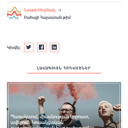
Նյութի հեղինակ
Բահայի Հայաստան թիմ
Կիսվել:
ԼԱՎԱԳՈՒՅՆ ՀՈԴՎԱԾՆԵՐ
Պառակտում, միասնության կորուստ,
ավերում. Կուսակցական