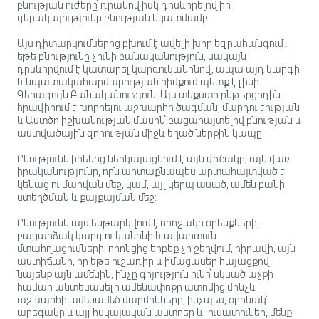
բնության ուժերը՝ դրանով իսկ դրսևորելով իր
գերակայությունը բնության նկատմամբ։
Այս դիտարկումներից բխում է ավելի խոր եզրահանգում․
եթե բնությունը չունի բանականություն, սակայն
դրսևորվում է կատարել կարգուկանոնով, ապա այդ կարգի
և նպատակահարմարության հիմքում պետք է լինի
Գերագույն Բանականություն։ Այս տեքստը ընթերցողին
հրավիրում է խորհելու աշխարհի ծագման, մարդու էության
և Աստծո իշխանության մասին՝ բացահայտելով բնության և
աստվածային զորության միջև եղած ներքին կապը։
Բնությունն իրենից ներկայացնում է այն վիճակը, այն վառ
իրականությունը, որն արտաքնապես արտահայտված է
կենաց ու մահվան մեջ, կամ, այլ կերպ ասած, ամեն բանի
ստեղծման և քայքայման մեջ:
Բնությունն այս ենթարկվում է որոշակի օրենքների,
բացարձակ կարգ ու կանոնի և ավարտուն
մտահղացումների, որոնցից երբեք չի շեղվում, հիրավի, այն
աստիճանի, որ եթե ուշադիր և իմացասեր հայացքով
նայենք այն ամենին, ինչը գոյություն ունի՝ սկսած աչքի
համար անտեսանելի ամենափոքր ատոմից մինչև
աշխարհի ամենամեծ մարմինները, ինչպես, օրինակ՝
արեգակը և այլ հսկայական աստղեր և լուսատուներ, մենք