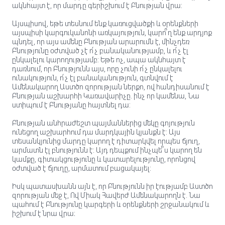
ակնհայտ է, որ մարդը գերիշխում է Բնության վրա:
Այսպիսով, եթե տեսնում ենք կառուցվածքի և օրենքների
այսպիսի կարգուկանոնի առկայություն, կարո՞ղ ենք արդյոք
պնդել, որ այս ամենը Բնության արարումն է, մինչդեռ
Բնությունը օժտված չէ ո՛չ բանականությամբ, և ո՛չ էլ
ընկալելու կարողությամբ: Եթե ​​ոչ, ապա ակնհայտ է
դառնում, որ Բնությունն այս, որը չունի ո՛չ ընկալելու
ունակություն, ո՛չ էլ բանականություն, գտնվում է
Ամենակարող Աստծո զորության ներքո, ով հանդիսանում է
Բնության աշխարհի Կառավարիչը. ինչ որ կամենա, Նա
ստիպում է Բնությանը հայտնել դա:
Բնության անհրաժեշտ պայմաններից մեկը գոյություն
ունեցող աշխարհում դա մարդկային կյանքն է: Այս
տեսանկյունից մարդը կարող է դիտարկվել որպես ճյուղ,
արմատն էլ բնությունն է: Այդ դեպքում ինչպե՞ս կարող են
կամքը, գիտակցությունը և կատարելությունը, որոնցով
օժտված է ճյուղը, արմատում բացակայել:
Իսկ պատասխանն այն է, որ Բնությունն իր էությամբ Աստծո
զորության մեջ է, Ով Միակ Հավերժ Ամենակարողն է. Նա
պահում է Բնությունը կարգերի և օրենքների շրջանակում և
իշխում է նրա վրա։