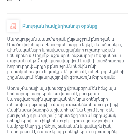
Բնության համընդհանուր օրենքը
Մարդկության պատմության ընթացքում բնության և
Աստծո փոխհարաբերության հարցը եղել է մտածողների,
գիտնականների և հավատացյալների ուշադրության
կենտրոնում։ Արդյո՞ք աշխարհն ինքնաբուխ է գոյանում և
զարգանում, թե՞ այն կառավարվում է ավելի բարձրագույն
Խորհուրդով։ Արդյո՞ք բնությունն ինքնին ունի
բանականություն և կամք, թե՞ գործում է անշեղ օրենքների
շրջանակում՝ ենթարկվելով մի գերագույն Զորության։
Աբդուլ-Բահայի այս խոսքերը վերաբերում են հենց այս
հիմնարար հարցերին։ Նա խոսում է բնության
կառուցվածքային կարգուկանոնի, նրա օրենքների
անխախտ ընթացքի և մարդու առանձնահատուկ դիրքի
մասին ստեղծագործ աշխարհում։ Նա նշում է, որ թեև
բնությունը դրսևորվում է խիստ ճշգրիտ և ներդաշնակ
օրենքներով, այն ինքնին զուրկ է գիտակցությունից և
կամքից։ Մարդը, լինելով բանական և կամային էակ,
կարողանում է ճանաչել այդ օրենքները և օգտագործել