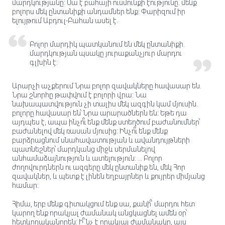
մարդկությանը: Սա է բահայի ուսմունքի էությունը. մենք
բոլորս մեկ ընտանիքի անդամներ ենք: Փարիզում իր
ելույթում Աբդուլ-Բահան ասել է.
Բոլոր մարդիկ պատկանում են մեկ ընտանիքի.
մարդկության պսակը յուրաքանչյուր մարդու
գլխին է:
Արարչի աչքերում Նրա բոլոր զավակները հավասար են.
Նրա շնորհը թափվում է բոլորի վրա: Նա
նախապատվություն չի տալիս մեկ ազգին կամ մյուսին.
բոլորը հավասար են՝ Նրա արարածներն են: Եթե դա
այդպես է, ապա ինչո՞ւ ենք մենք ստեղծում բաժանումներ՝
բաժանելով մեկ ռասան մյուսից: Ինչո՞ւ ենք մենք
բարձրացնում սնահավատության և ավանդույթների
պատնեշներ՝ մարդկանց միջև սերմանելով
անհամաձայնություն և ատելություն: ... Բոլոր
ժողովուրդներն ու ազգերը մեկ ընտանիք են, մեկ Հոր
զավակներ, և պետք է լինեն եղբայրներ և քույրեր միմյանց
համար:
Հիմա, երբ մենք գիտակցում ենք սա, քանի՞ մարդու հետ
կարող ենք որակյալ ժամանակ անցկացնել ամեն օր՝
հետևողականորեն: Ի՞նչ է որակյալ ժամանակը, այս