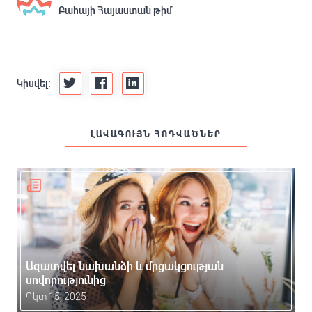
Բահայի Հայաստան թիմ
Կիսվել:
ԼԱՎԱԳՈՒՅՆ ՀՈԴՎԱԾՆԵՐ
Ազատվել նախանձի և մրցակցության
սովորությունից
Դկտ 15, 2025