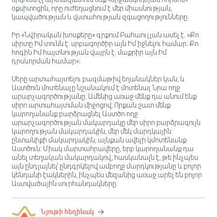
օքսիտոցին, որը ուժեղացնում է մեր միասնության,
կապվածության և վստահության զգացողությունները։
Իր «Նվիրական խոսքերը» գրքում Բահաուլլան ասել է. «Քո
սիրտը Իմ տունն է. սրբագործիր այն Իմ իջնելու համար։ Քո
հոգին Իմ հայտնության վայրն է. մաքրիր այն Իմ
դրսևորման համար»։
Սերը արտահայտելու բազմաթիվ եղանակներ կան, և
Աստծուն մոտենալը նշանակում է մոտենալ Նրա ողջ
արարչագործությանը։ Ամենից առաջ մենք դա անում ենք
սիրո արտահայտման միջոցով։ Որքան շատ մենք
կարողանանք բարձրացնել Աստծո ողջ
արարչագործության մակարդակը մեր սիրո բարձրագույն
կարողության մակարդակին, մեր մեկ մարդկային
ընտանիքի մակարդակին, այնքան ավելի կմոտենանք
Աստծուն։ Միակ մարտահրավերը, երբ կարողանանք դա
անել տեղական մակարդակով, հասկանալն է, թե ինչպես
այն ընդլայնել՝ ընդգրկելով ամբողջ մարդկությանը և բոլոր
կենդանի էակներին, ինչպես մեզանից առաջ արել են բոլոր
Աստվածային սուրհանդակները։
Նյութի հեղինակ