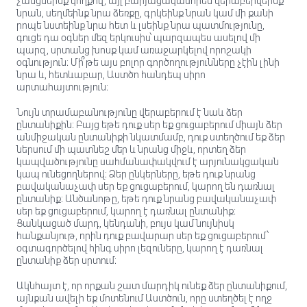
չանցնեինք կողքով, այլ բարյացակամորեն վերաբերվեինք
նրան, սեղմեինք նրա ձեռքը, գրկեինք նրան կամ մի քանի
րոպե նստեինք նրա հետ և լսեինք նրա պատմությունը,
գուցե դա օգներ մեզ երկուսիս՝ պարզապես ասելով մի
պարզ, սրտանց խոսք կամ առաջարկելով որոշակի
օգնություն։ Մի՞թե այս բոլոր գործողությունները չէին լինի
նրա և, հետևաբար, Աստծո հանդեպ սիրո
արտահայտություն։
Նույն տրամաբանությունը վերաբերում է նաև ձեր
ընտանիքին։ Բայց եթե դուք սեր եք ցուցաբերում միայն ձեր
անմիջական ընտանիքի նկատմամբ, դուք ստեղծում եք ձեր
ներսում մի պատնեշ մեր և նրանց միջև, որտեղ ձեր
կապվածությունը սահմանափակվում է արյունակցական
կապ ունեցողներով։ Ձեր ընկերները, եթե դուք նրանց
բավականաչափ սեր եք ցուցաբերում, կարող են դառնալ
ընտանիք։ Անծանոթը, եթե դուք նրանց բավականաչափ
սեր եք ցուցաբերում, կարող է դառնալ ընտանիք։
Ցանկացած մարդ, կենդանի, բույս ​​կամ նույնիսկ
հանքանյութ, որին դուք բավարար սեր եք ցուցաբերում՝
օգտագործելով հինգ սիրո լեզուները, կարող է դառնալ
ընտանիք ձեր սրտում։
Ակնհայտ է, որ որքան շատ մարդիկ ունեք ձեր ընտանիքում,
այնքան ավելի եք մոտենում Աստծուն, որը ստեղծել է ողջ