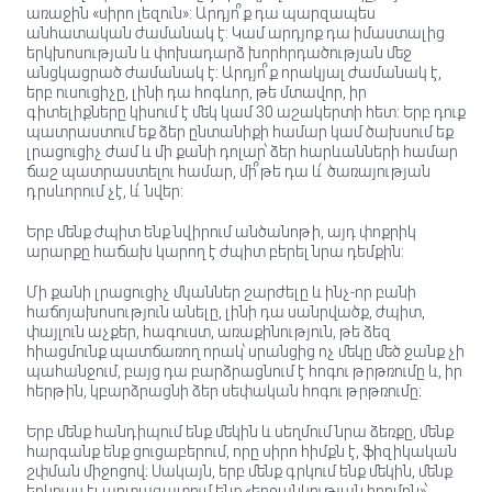
առաջին «սիրո լեզուն»: Արդյո՞ք դա պարզապես
անհատական ​​ժամանակ է: Կամ արդյոք դա իմաստալից
երկխոսության և փոխադարձ խորհրդածության մեջ
անցկացրած ժամանակ է: Արդյո՞ք որակյալ ժամանակ է,
երբ ուսուցիչը, լինի դա հոգևոր, թե մտավոր, իր
գիտելիքները կիսում է մեկ կամ 30 աշակերտի հետ: Երբ դուք
պատրաստում եք ձեր ընտանիքի համար կամ ծախսում եք
լրացուցիչ ժամ և մի քանի դոլար՝ ձեր հարևանների համար
ճաշ պատրաստելու համար, մի՞թե դա և՛ ծառայության
դրսևորում չէ, և՛ նվեր:
Երբ մենք ժպիտ ենք նվիրում անծանոթի, այդ փոքրիկ
արարքը հաճախ կարող է ժպիտ բերել նրա դեմքին:
Մի քանի լրացուցիչ մկաններ շարժելը և ինչ-որ բանի
հաճոյախոսություն անելը, լինի դա սանրվածք, ժպիտ,
փայլուն աչքեր, հագուստ, առաքինություն, թե ձեզ
հիացմունք պատճառող որակ՝ սրանցից ոչ մեկը մեծ ջանք չի
պահանջում, բայց դա բարձրացնում է հոգու թրթռումը և, իր
հերթին, կբարձրացնի ձեր սեփական հոգու թրթռումը։
Երբ մենք հանդիպում ենք մեկին և սեղմում նրա ձեռքը, մենք
հարգանք ենք ցուցաբերում, որը սիրո հիմքն է, ֆիզիկական
շփման միջոցով։ Սակայն, երբ մենք գրկում ենք մեկին, մենք
երկուսս էլ արտազատում ենք «երջանկության հորմոն»՝