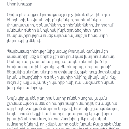
Սիրո խոսքեր
Օրվա ընթացքում յուրաքանչյուր շփման մեջ, լինի դա
ծնողների, երեխաների, ընկերների, հարևանների,
փոստատարի, թշնամիների, գործընկերների, փողոցում
անծանոթների և նույնիսկ ինքներդ ձեզ հետ, դուք
հնարավորություն ունեք արտահայտվելու հինգ սիրո
լեզուներից մեկով։
Պայծառագործությունից առաջ Բուդդան գտնվում էր
սամադհիի մեջ և երբեք չէր մուրում կամ խնդրում սնունդ։
Սակայն այդ ժամանակ սոցիալապես ընդունված էր
հավատացյալին կերակրել։ Հետևաբար, մուրացկանի՝
ձեզանից սնունդ խնդրելու փոխարեն, եթե դուք մոտենայիք
նրան և հարցնեիք, թե ինչի կարիք ունի՝ ոչ միայն այն, ինչ
ուզում է, այլև այն, ինչի կարիք ունի, դա կազատեր նրան
խնդրելու ամոթից։
Նույն կերպ, մենք բոլորս կարիք ունենք սոցիալական
շփման։ Այսօր ամեն օր հարյուրավոր մարդիկ են անցնում
այդ նույն քաղցած մարդու կողքով, հաճախ չցանկանալով
նայել նրան՝ մեղքի կամ ամոթի զգացումից ելնելով նրա
իրավիճակի համար, և գուցե նույնիսկ մեր սեփական
ամոթից ելնելով, որ չենք կարող օգնել նրան։ Բայց եթե մենք