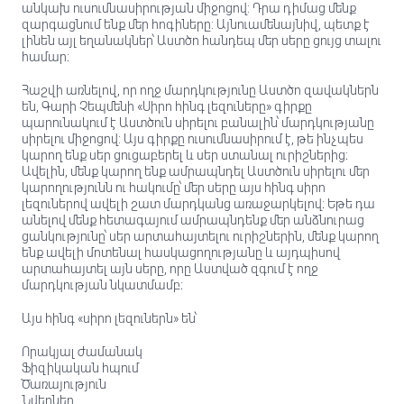
անկախ ուսումնասիրության միջոցով: Դրա դիմաց մենք
զարգացնում ենք մեր հոգիները: Այնուամենայնիվ, պետք է
լինեն այլ եղանակներ՝ Աստծո հանդեպ մեր սերը ցույց տալու
համար։
Հաշվի առնելով, որ ողջ մարդկությունը Աստծո զավակներն
են, Գարի Չեպմենի «Սիրո հինգ լեզուները» գիրքը
պարունակում է Աստծուն սիրելու բանալին՝ մարդկությանը
սիրելու միջոցով: Այս գիրքը ուսումնասիրում է, թե ինչպես
կարող ենք սեր ցուցաբերել և սեր ստանալ ուրիշներից։
Ավելին, մենք կարող ենք ամրապնդել Աստծուն սիրելու մեր
կարողությունն ու հակումը՝ մեր սերը այս հինգ սիրո
լեզուներով ավելի շատ մարդկանց առաջարկելով։ Եթե դա
անելով մենք հետագայում ամրապնդենք մեր անձնուրաց
ցանկությունը՝ սեր արտահայտելու ուրիշներին, մենք կարող
ենք ավելի մոտենալ հասկացողությանը և այդպիսով
արտահայտել այն սերը, որը Աստված զգում է ողջ
մարդկության նկատմամբ։
Այս հինգ «սիրո լեզուներն» են՝
Որակյալ ժամանակ
Ֆիզիկական հպում
Ծառայություն
Նվերներ