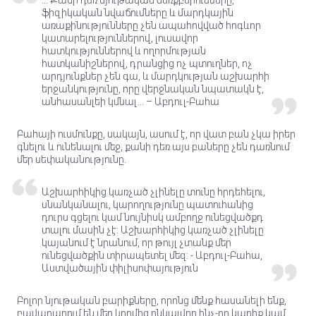
... Քանի դեռ նյութական ձեռքբերումները,
ֆիզիկական նվաճումները և մարդկային
առաքինությունները չեն ապահովված հոգևոր
կատարելություններով, լուսավոր
հատկություններով և ողորմության
հատկանիշներով, դրանցից ոչ պտուղներ, ոչ
արդյունքներ չեն գա, և մարդկության աշխարհի
երջանկությունը, որը վերջնական նպատակն է,
անհասանլեի կմնալ... – Աբդուլ-Բահա
Բահայի ուսմունքը, սակայն, ասում է, որ վատ բան չկա իրեր
գնելու և ունենալու մեջ, քանի դեռ այս բաները չեն դառնում
մեր սեփականությունը.
Աշխարհիկից կառչած չլինելը տունը հրդեհելու,
սնանկանալու, կարողությունը պատուհանից
դուրս գցելու կամ նույնիսկ ամբողջ ունեցվածքդ
տալու մասին չէ: Աշխարհիկից կառչած չլինելը
կայանում է նրանում, որ թույլ չտանք մեր
ունեցվածքին տիրապետել մեզ: - Աբդուլ-Բահա,
Աստվածային փիլիսոփայություն
Բոլոր նյութական բարիքները, որոնց մենք հասանելի ենք,
բավարարում են մեր կողմից ընկալվող ինչ-որ կարիք կամ