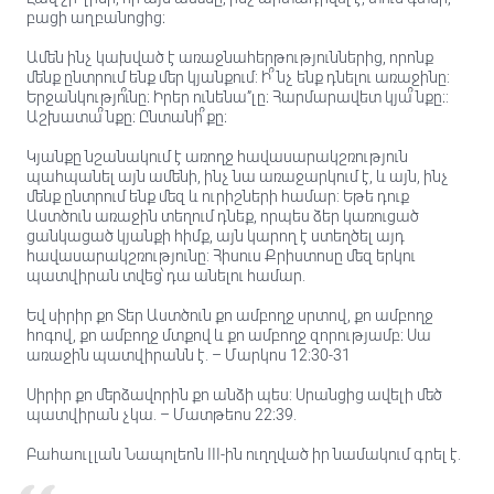
բացի աղբանոցից։
Ամեն ինչ կախված է առաջնահերթություններից, որոնք
մենք ընտրում ենք մեր կյանքում: Ի՞նչ ենք դնելու առաջինը:
Երջանկությո՞ւնը։ Իրեր ունենա”լը։ Հարմարավետ կյա՞նքը։:
Աշխատա՞նքը։ Ընտանի՞քը։
Կյանքը նշանակում է առողջ հավասարակշռություն
պահպանել այն ամենի, ինչ նա առաջարկում է, և այն, ինչ
մենք ընտրում ենք մեզ և ուրիշների համար: Եթե դուք
Աստծուն առաջին տեղում դնեք, որպես ձեր կառուցած
ցանկացած կյանքի հիմք, այն կարող է ստեղծել այդ
հավասարակշռությունը: Հիսուս Քրիստոսը մեզ երկու
պատվիրան տվեց՝ դա անելու համար.
Եվ սիրիր քո Տեր Աստծուն քո ամբողջ սրտով, քո ամբողջ
հոգով, քո ամբողջ մտքով և քո ամբողջ զորությամբ։ Սա
առաջին պատվիրանն է. – Մարկոս 12։30-31
Սիրիր քո մերձավորին քո անձի պես: Սրանցից ավելի մեծ
պատվիրան չկա. – Մատթեոս 22։39.
Բահաուլլան Նապոլեոն III-ին ուղղված իր նամակում գրել է.