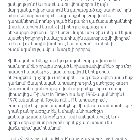
ցանկություն: Սա հատկապես վերաբերում է այն
մարդկանց, ովքեր ապրում են
զարգացած
աշխարհում, որն
ունի մեծ հարստություն։ Ապրանքները շարվում են
դարակներում, որոնք դրված են բարձր վաճառասեղանների
վրա և պահվում են անթիվ իրեր յուրաքանչյուր
ձեռնարկությունում: Երբ կնոջս մայրն առաջին անգամ եկավ
այստեղ Երկրորդ համաշխարհային պատերազմի վերջում
և մտավ մթերային խանութ, նա ապշած էր ահռելի
բազմազանությամբ և մատչելի իրերով:
Հիմնականում մենք այս նյութական բարգավաճումը
համարում ենք որպես տրված և հիասթափվում ենք, երբ մեր
ուզածը հասանելի չէ կամ առաքվում է երեք օրվա
ընթացքում՝ գիշերվա փոխարեն: Բայց մենք ավելի լավն ենք
դառնում: Ճապոնական արտադրությունը ստեղծեց kaizen
(շարունակական բարելավում) սկզբունքը, որի մի մասը
վերածվեց JIT-ի Just In Time-ի համար 1960-ականներին և
1970-ականներին Toyota-ում: JIT-ն արտադրում է
բաղադրիչներ կամ ապրանքներ միայն այն ժամանակ, երբ
դրանք անհրաժեշտ են, և միայն անհրաժեշտ
քանակությամբ: Արդյո՞ք դա լավ հայեցակարգ չէ և ոչ
իրերի գերարտադրություն, որոնք շատ արագ չեն
վաճառվում կամ հնանում:
Լավ չի՞ լինի, որ այն ամենը, ինչ արտադրվել է, տուն գտնի,