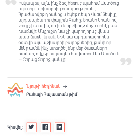
Իսկապես, այն, ինչ ձեզ հեռու է պահում Աստծուց
այս օրը, աշխարհիկ ունայնությունն է:
Հրաժարվեք դրանից և եկեք դեպի Վսեմ Տեսիլը,
այդ պայծառ ու փայլուն Գահը: Երանի նրան, ով
թույլ չի տալիս, որ իր և իր Տիրոջ միջև որևէ բան
խառնվի։ Անշուշտ, նա չի կարող որևէ վնաս
պատճառել նրան, եթե նա արդարացիորեն
օգտվի այս աշխարհի բարիքներից, քանի որ
մենք ամեն ինչ ստեղծել ենք մեր ծառաների
համար, ովքեր իսկապես հավատում են Աստծուն:
— Զորաց Տիրոջ կանչը։
Նյութի հեղինակ
Բահայի Հայաստան թիմ
Կիսվել: