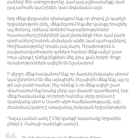
բաները՝ ձեր առողջությունը, կամ լավ աշխատանքը, կամ
լավ ամուսին կամ ընկեր, կամ մրցանակ և այլն:
Երբ մենք վերջապես գիտակցում ենք, որ փողով չի կարելի
երջանկություն գնել, մենք ձգտում ենք մեր կյանքը իրացնել
այլ ձևերով, օրինակ՝ մտերիմ հարաբերություններ
հաստատելով ընկերների կամ ընտանիքի հետ, կամ բարի
գործ անելով հանուն սեփական անձի, կամ պահպանելով
հեղինակությունը՝ որպես լավ մարդ: Ուրախություն և
բավարարվածություն գտնելու համար մենք ավելի շատ
հույս պետք է դնենք ինքներս մեզ վրա, քան
իրերի
: Փոքր
ուրախություններն ավելին են նշանակում:
Ի վերջո, մենք հասկանում ենք, որ մարդիկ իսկապես սիրում
կամ ընդունում են մեզ այնպիսին, ինչպիսին մենք ենք, այլ ոչ
թե այն բանի համար, ինչ ունենք, և որ մենք ավելի շատ
գնահատում ենք նրանց սերը այս փաստի պատճառով: Երբ
մենք հասկանանք, որ իրերի հանդեպ սերը գունատ է
մարդկանց սիրո և Աստծո սիրո համեմատությամբ, այն
ժամանակ կարող է առաջանալ իսկական երջանկություն:
Դալայ Լաման ասել է՝
Մեր կյանքի նպատակը երջանիկ
լինելն է:
Բահայի ուսմունքն ասում է.