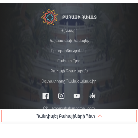
Գլխավոր
Հայաստանի Համայնք
Իրադարձություններ
Բահայի Բլոգ
Բահայի Գրադարան
Օգտատիրոջ Համաձայնագիր
armeniabahai@gmail.com
Հանդիպել Բահայիների Հետ
© 2026 All rights reserved
Հանդիպել Բահայիների Հետ