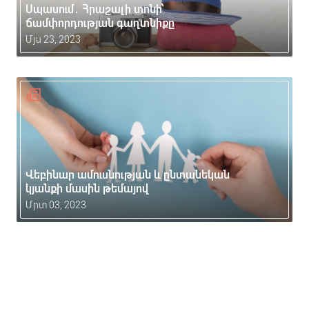
Սպասում․ Հրաշալի տոնի՝
ճամփորդության գաղտնիքը
Մյս 23, 2023
Վեբինար ամուսնության և ընտանեկան
կյանքի մասին թեմայով
Մրտ 03, 2023