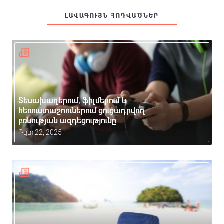
ԼԱՎԱԳՈՒՅՆ ՀՈԴՎԱԾՆԵՐ
Տեսախաղերում, ֆիլմերում և
հեռուստաշոուներում ցուցադրվող
բռնության ազդեցությունը
Դկտ 22, 2025