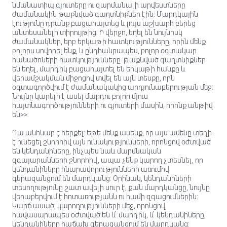
նմանատիպ գյուտերը ու զարմանալի արվեստները
ժամանակին թաքնված գաղտնիքներ էին: Մարդկային
էությունը դրանք բացահայտեց և լույս աշխարհ բերեց
անտեսանելի տիրույթից: Ի վերջո, եղել են նույնիսկ
ժամանակներ, երբ երկաթի հատկությունները, որին մենք
բոլորս սովորել ենք, և ընդհանրապես, բոլոր օգտակար
հանածոների հատկությունները թաքնված գաղտնիքներ
են եղել, մարդիկ բացահայտել են երկաթի հանքը և
վերամշակման միջոցով տվել են այն տեսքը, որն
օգտագործվում է ժամանակակից արդյունաբերության մեջ:
Նույնը կարելի է ասել մարդու բոլոր մյուս
հայտնագործությունների ու գյուտերի մասին, որոնք անթիվ
են>>:
Դա անհնար է հերքել: Եթե մենք ասենք, որ այս ամենը տեղի
է ունեցել շնորհիվ այն ունակությունների, որոնցով օժտված
են կենդանիները, ինչպես նաև մարմնական
զգայարանների շնորհիվ, ապա չենք կարող չտեսնել, որ
կենդանիները հնարավորությունների առումով
գերազանցում են մարդկանց: Օրինակ, կենդանիների
տեսողությունը շատ ավելի սուր է, քան մարդկանցը, նույնը
վերաբերվում է հոտառությանն ու համի զգացումներին:
Կարճ ասած, կարողությունների մեջ, որոնցով
հավասարապես օժտված են և՛ մարդիկ, և՛ կենդանիները,
կենդանիները հաճախ գերազանցում են մարդկանց: