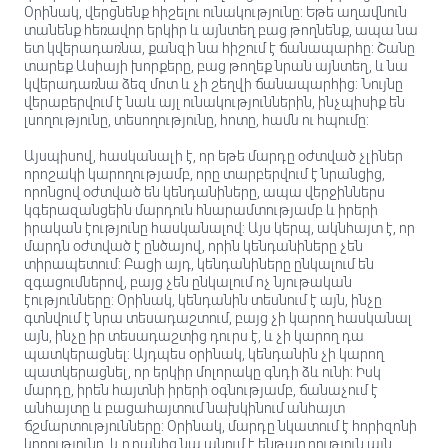
Օրինակ, վերցնենք հիշելու ունակությունը: Եթե աղավնուն
տանենք հեռավոր երկիր և այնտեղ բաց թողնենք, ապա նա
ետ կվերադառնա, քանզի նա հիշում է ճանապարհը: Շանը
տարեք Ասիայի խորքերը, բաց թողեք նրան այնտեղ, և նա
կվերադառնա ձեզ մոտ և չի շեղվի ճանապարհից: Նույնը
վերաբերվում է նաև այլ ունակություններին, ինչպիսիք են
լսողությունը, տեսողությունը, հոտը, համն ու հպումը:
Այսպիսով, հասկանալի է, որ եթե մարդը օժտված չլիներ
որոշակի կարողությամբ, որը տարբերվում է նրանցից,
որոնցով օժտված են կենդանիները, ապա վերջիններս
կգերազանցեին մարդուն հնարամտությամբ և իրերի
իրական էությունը հասկանալով: Այս կերպ, ակնհայտ է, որ
մարդն օժտված է ընծայով, որին կենդանիները չեն
տիրապետում: Բացի այդ, կենդանիները ընկալում են
զգացումներով, բայց չեն ընկալում ոչ նյութական
էությունները: Օրինակ, կենդանին տեսնում է այն, ինչը
գտնվում է նրա տեսադաշտում, բայց չի կարող հասկանալ
այն, ինչը իր տեսադաշտից դուրս է, և չի կարող դա
պատկերացնել: Այդպես օրինակ, կենդանին չի կարող
պատկերացնել, որ երկիր մոլորակը գնդի ձև ունի: Իսկ
մարդը, իրեն հայտնի իրերի օգնությամբ, ճանաչում է
անհայտը և բացահայտում նախկինում անհայտ
ճշմարտությունները: Օրինակ, մարդը նկատում է հորիզոնի
կորությունը, և դրանից նա անում է ենթադրություն այն