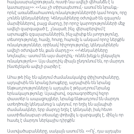
հավասարակշռության, ուստի նա ավելի վեհանձն է և
կատարյալ>>: <<Նա չի տիրապետում,- ասում են նրանք,-
որևէ առանձնահատուկ ունակություններոիի կամ հոգու, որը
չունեն կենդանիները: Կենդանիները օժտված են զգայուն
մարմիններով, բայց մարդը, իր որոշ կարողությունների մեջ
ավելի զարգացած է, չնայած, ինչ վերաբերվում է
արտաքին զգայարաններին, ինչպիսիք են լսողությունը,
տեսողությունը, համը, հոտը, հպումը և անգամ որոշ ներքին
ունակություններ, օրինակ՝ հիշողությունը, կենդանիներն
ավելի օժտված են, քան մարդը>>: <<Կենդանիները
նույնպես,- ասում են այս մարդիկ,- ունեն խելք և ընկալելու
ունակությոն>>: Այս մարդիկ միայն ընդունում են, որ մարդու
ինտելեկտն ավելի բարձր է:
Ահա թե ինչ են պնդում ժամանակակից փիլիսոփաները,
այդպիսին են նրանց խոսքերը, այդպիսին են նրանց
ենթադրությունները և այդպես է թելադրում նրանց
երևակայությունը: Այսպիսով, օգտագործելով հզոր
փաստեր և ապացույցներ, նրանք ենթադրում են մարդու
ստեղծումը կենդանուց և պնդում, որ եղել են այնպիսի
ժամանակներ, երբ մարդը եղել է կենդանի, իսկ հետո
աստիճանաբար տեսակը փոխվել և զարգացել է, մինչև որ
հասել է մարդու ներկայիս դիրքին:
Աստվածաբանները, սակայն ասում են. <<Ոչ՛, դա այդպես