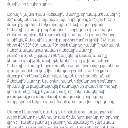
մասին, որ Երկիրը կլոր է:
Աքքայի լայնության Բևեռային Աստղը, օրինակ, տեսանելի է
33* անկյան տակ, այսինքն, այն հորիզոնից 33* վեր է: Երբ
մարդը շարժվում է Հյուսիսային Բևեռի ուղղությամբ,
Բևեռային Աստղը բարձրանում է հորիզոնի վրա մարդու
ճանապարհի ամեն աստիճանի համար մեկ աստիճանով,
այսինքն, Բևեռային Աստղի բարձրությունը կլինի 34*, իսկ
հետո 40*,50*,60*, ապա 70*: Եթե մարդը հասնի Հյուսիսային
Բևեռին, ապա նրա համար Բևեռային Աստղի
բարձրությունը կկազմի 90*, այլ կերպ ասած, աստղը
կհասնի զենիթին, այսինքն, կլինի ուղիղ գլխավերևում:
Բևեռային Աստղը և նրա բարձրության փոփոխությունները
զգայարանների կողմից ընկալվող բաներ են: Ինչքան
մարդը մոտենում է Բևեռին, այնքան վեր է բարձրանում
Բևեռային Աստղը: Այս երկու հայտնի ճշմարտությունների
հիման վրա բացահայտվել է անհայտ մի փաստ՝ հորիզոնի
կորությունը, ինչը նշանակում է, որ երկրի մակերեսի
յուրաքանչյուր աստիճանի վրա գտնվող հորիզոնը
տարբերվում է մյուս աստիճանի վրա գտնվող հորիզոնից:
Մարդը նկատում է դա, և դրա հիման վրա ապացուցում
աչքի համար ոչ ակնհայտ այն ճշմարտությունը, որ Երկիրը
կլոր է: Դա կենդանին չի կարող հասկանալ: Ինչպես նաև
կենդանին չի կարող հասկանալ, որ Արևը կենտրոնն է, իսկ