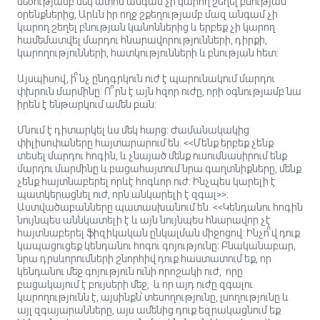
մեծությամբ մեկ ատոմ անգամ չի կարող շեղել բնության
օրենքներից, Արևն իր ողջ շքեղությամբ մազ անգամ չի
կարող շեղել բնության կանոններից և երբեք չի կարող
համեմատվել մարդու հնարավորությունների, դիրքի,
կարողությունների, հատկությունների և բնության հետ:
Այսպիսով, ի՞նչ ընդգրկուն ուժ է պարունակում մարդու
փխրուն մարմինը: Ո՞րն է այն հզոր ուժը, որի օգնությամբ նա
իրեն է ենթարկում ամեն բան:
Մնում է դիտարկել ևս մեկ հարց: Ժամանակակից
փիլիսոփաները հայտարարում են. <<Մենք երբեք չենք
տեսել մարդու հոգին, և չնայած մենք ուսումնասիրում ենք
մարդու մարմինը և բացահայտում նրա գաղտնիքները, մենք
չենք հայտնաբերել որևէ հոգևոր ուժ: Ինչպես կարելի է
պատկերացնել ուժ, որն անկարելի է զգալ>>:
Աստվածաբանները պատասխանում են. <<Կենդանու հոգին
նույնպես աննկատելի է և այն նույնպես հնարավոր չէ
հայտնաբերել ֆիզիկական ընկալման միջոցով: Ինչո՞վ դուք
կապացուցեք կենդանու հոգու գոյությունը: Բնականաբար,
նրա դրսևորումների շնորհիվ դուք հաստատում եք, որ
կենդանու մեջ գոյություն ունի որոշակի ուժ, որը
բացակայում է բույսերի մեջ, և որ այդ ուժը զգալու
կարողությունն է, այսինքն՝ տեսողությունը, լսողությունը և
այլ զգայարանները, այս ամենից դուք եզրակացնում եք