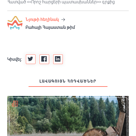
Հատված <<Որոշ հարցերի պատասխաններ>> գրքից
Նյութի հեղինակ
Բահայի Հայաստան թիմ
Կիսվել:
ԼԱՎԱԳՈՒՅՆ ՀՈԴՎԱԾՆԵՐ