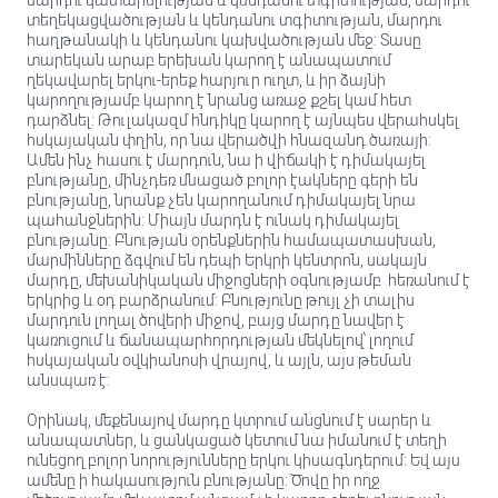
մարդու կատարելության և կենդանու տգիտության, մարդու
տեղեկացվածության և կենդանու տգիտության, մարդու
հաղթանակի և կենդանու կախվածության մեջ: Տասը
տարեկան արաբ երեխան կարող է անապատում
ղեկավարել երկու-երեք հարյուր ուղտ, և իր ձայնի
կարողությամբ կարող է նրանց առաջ քշել կամ հետ
դարձնել: Թուլակազմ հնդիկը կարող է այնպես վերահսկել
հսկայական փղին, որ նա վերածվի հնազանդ ծառայի:
Ամեն ինչ հասու է մարդուն, նա ի վիճակի է դիմակայել
բնությանը, մինչդեռ մնացած բոլոր էակները գերի են
բնությանը, նրանք չեն կարողանում դիմակայել նրա
պահանջներին: Միայն մարդն է ունակ դիմակայել
բնությանը: Բնության օրենքներին համապատասխան,
մարմինները ձգվում են դեպի Երկրի կենտրոն, սակայն
մարդը, մեխանիկական միջոցների օգնությամբ հեռանում է
երկրից և օդ բարձրանում: Բնությունը թույլ չի տալիս
մարդուն լողալ ծովերի միջով, բայց մարդը նավեր է
կառուցում և ճանապարհորդության մեկնելով՝ լողում
հսկայական օվկիանոսի վրայով, և այլն, այս թեման
անսպառ է:
Օրինակ, մեքենայով մարդը կտրում անցնում է սարեր և
անապատներ, և ցանկացած կետում նա իմանում է տեղի
ունեցող բոլոր նորությունները երկու կիսագնդերում: Եվ այս
ամենը ի հակասություն բնությանը: Ծովը իր ողջ