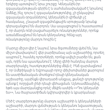
Երկիրը պտտվում է նրա շուրջը: Կենդանին իր
զգայականության գերին է և սահմանափակված է նրանով:
Ամենը, ինչ դուրս է զգայականությունից, չի ընկալվում
զգայական օրգաններով, կենդանին ի վիճակի չէ
հասկանալ, չնայած զգացմունքային սրությամբ նրանք
գերազանցում են մարդուն: Սա ապացուցում և հաստատում
է, որ մարդն ունի բացահայտելու ունակություններ, որոնք
առանձնացնում են նրան կենդանուց, հենց այդ
ունակությունը մարդու հոգին է:
Մարդը միշտ վեր է նայում, նրա ձգտումները վսեմ են, նա
միշտ փափագում է վեր բարձրանալ այն աշխարհից, որտեղ
ապրում է, հասնել ոլորտների, որոնք ավելի բարձր են, քան
այն, որին նա պատկանում է: Սերը վեհի հանդեպ մարդու
տարբերակիչ հատկություններից մեկն է: Ինձ զարմացնում
է, որ Ամերիկայի և Եվրոպայի որոշ փիլիսոփաներ քարոզում
են աստիճանական մոտեցում դեպի կենդանական
աշխարհը, այսինքն վերադարձ անցյալ, քանզի գոյությունը
պետք է ուղղված լինի դեպի վեհացման: Այնուամենայնիվ,
եթե այս մարդկանցից որևէ մեկին ասեին <<Դու կենդանի
ես>>, Նա ծայրաստիճան կվիրավորվեր և կբարկանար:
Մեծ է տարբերությունը մարդու աշխարհի և կենդանիների
աշխարհի, մարդու վսեմության և կենդանու նվաստության,