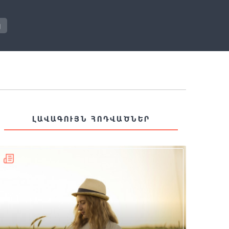
յ
ԼԱՎԱԳՈՒՅՆ ՀՈԴՎԱԾՆԵՐ