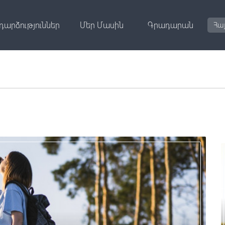
դարձություններ
Մեր Մասին
Գրադարան
Հա