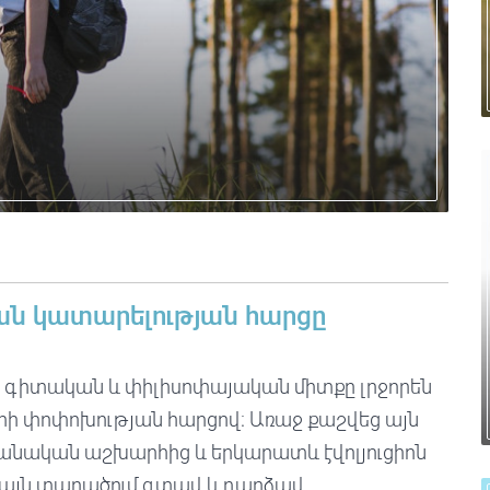
յան կատարելության հարցը
 գիտական և փիլիսոփայական միտքը լրջորեն
ի փոփոխության հարցով։ Առաջ քաշվեց այն
նդանական աշխարհից և երկարատև էվոլյուցիոն
 լայն տարածում գտավ և դարձավ