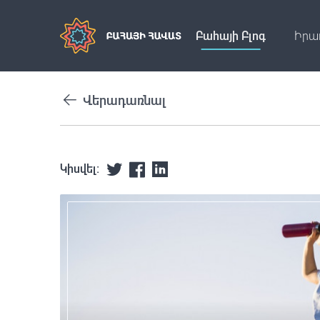
Բահայի Բլոգ
Իրա
Վերադառնալ
Կիսվել: