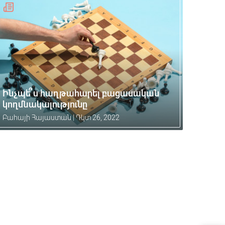
Ինչպե՞ս հաղթահարել բացասական
կողմնակալությունը
Բահայի Հայաստան
|
Դկտ 26, 2022