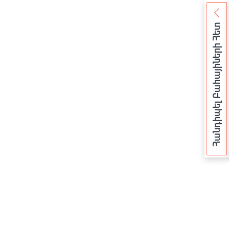
Հանդիպել Բահայիների Հետ