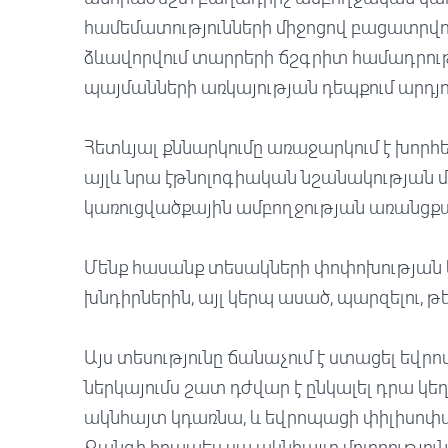
համեմատությունների միջոցով բացատրվում 
ձևավորվում տարրերի ճշգրիտ համադրությ
պայմանների առկայության դեպքում արդյուն
Հետևյալ քննարկումը առաջարկում է խորհ
այլև նրա էթնոլոգիական նշանակության 
կառուցվածքային ամբողջության առանցքա
Մենք հասանք տեսակների փոփոխության
խնդիրներին, այլ կերպ ասած, պարզելու, թ
Այս տեսությունը ճանաչում է ստացել եվր
ներկայումս շատ դժվար է ընկալել դրա կե
ակնհայտ կդառնա, և եվրոպացի փիլիսոփան
Քանզի իրապես սա ակնհայտ մոլորությու