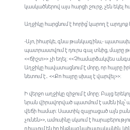
կասկածներով այս հարցի շուրջ, չեն եկել
Աղջիկը հարցնում է հորից՝ կարող է արդյոք 
-Այո, իհարկե, գնա թանկագինս,- պատասխան
պատրաստվում է դուրս գալ տնից, մայրը թու
<<ճիշտ>> չի եղել։ <<Չհամարձակվես անգամ
Աղջիկը հավատացնում է մորը, որ հայրը իր
նետում է․ <<Քո հայրը սխալ է վարվել>>։
Ի վերջո աղջիկը զիջում է մորը։ Բայց երեկ
նրան վիրավորված պատմում է ամեն ինչ
վեճի համար։ Սաստիկ զայրացած այն բանից
չունեն>>, ամուսինը սկսում է հարաբերությ
դիպչում են իր ինքնագնահատականին, կինը չ