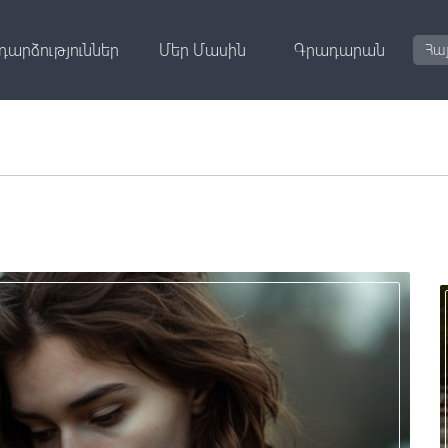
դարձություններ
Մեր Մասին
Գրադարան
Հա