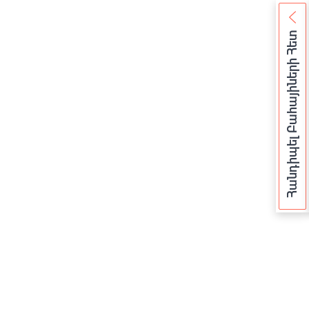
Հանդիպել Բահայիների Հետ