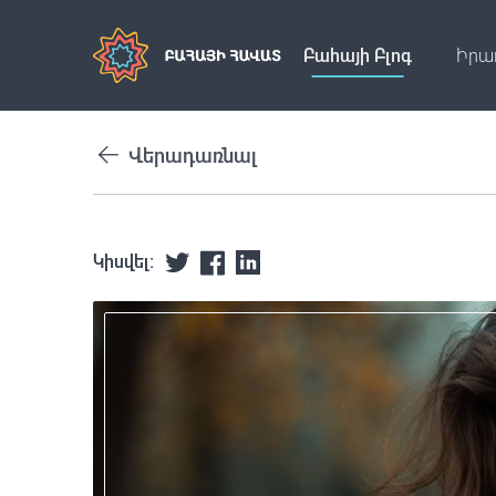
Բահայի Բլոգ
Իրա
Վերադառնալ
Կիսվել: