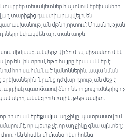
ամ տարբեր տեսակետներ հայտնում երեխաների
վաղ տարիքից դաստիարակվելու են
պատասխանության մթնոլորտում։ Միասնության
ն դռները կփակվեն այդ տան առջև։
ւմ միմյանց, անվերջ վիճում են, միջամտում են
ղավոր են փնտրում, եթե հայրը հրամաններ է
 է գնում հոր սահմանած կանոններին, ապա նման
երեխաներին, նրանց դժվար դրության մեջ է
ն, այդ իսկ պատճառով ծնողների ցուցումներից ոչ
ն կամակոր, անսկզբունքային, թեթևամիտ։
ւմ, որ իր տասներեքամյա աղջիկը պատրաստվում
 համարում է, որ պետք չէ, որ աղջիկը գնա այնտեղ։
րը, չեն կիսվել միմյանց հետ իրենց