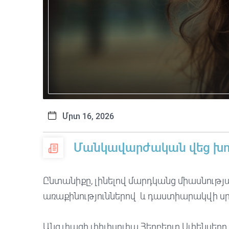
Մրտ 16, 2026
Մանկավարժական վեց խո
Ընտանիքը, լինելով մարդկանց միասնության
առաքինություններով և դաստիարակվի 
Անգլիացի փիլիսոփա Հերբերտ Սփենսերը 