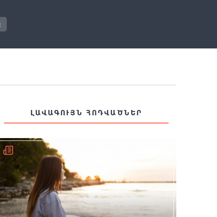
յ
ԼԱՎԱԳՈՒՅՆ ՀՈԴՎԱԾՆԵՐ