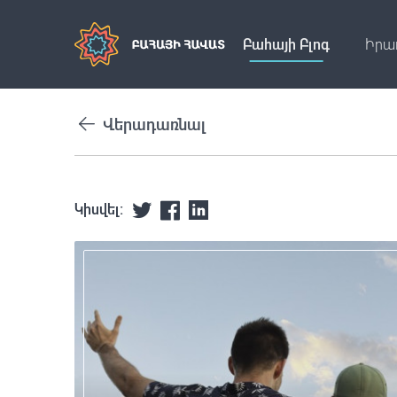
Բահայի Բլոգ
Իրա
Վերադառնալ
Կիսվել: