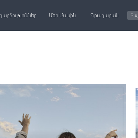
դարձություններ
Մեր Մասին
Գրադարան
Հա