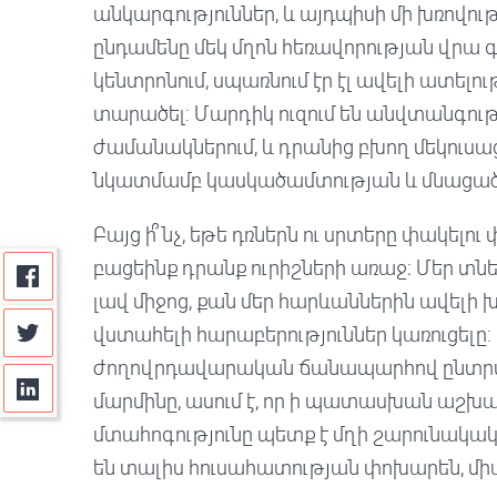
անկարգություններ, և այդպիսի մի խռովութ
ընդամենը մեկ մղոն հեռավորության վրա
կենտրոնում, սպառնում էր էլ ավելի ատելո
տարածել: Մարդիկ ուզում են անվտանգութ
ժամանակներում, և դրանից բխող մեկուսաց
նկատմամբ կասկածամտության և մնացա
Բայց ի՞նչ, եթե դռներն ու սրտերը փակել
բացեինք դրանք ուրիշների առաջ։ Մեր տնե
լավ միջոց, քան մեր հարևաններին ավելի
վստահելի հարաբերություններ կառուցելը
ժողովրդավարական ճանապարհով ընտր
մարմինը, ասում է, որ ի պատասխան աշխ
մտահոգությունը պետք է մղի շարունակական
են տալիս հուսահատության փոխարեն, միա