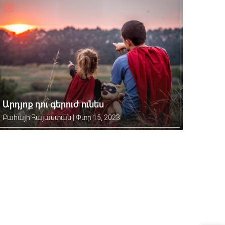
Արդյոք դու գերուժ ունես
Բահայի Հայաստան
|
Փտր 15, 2023