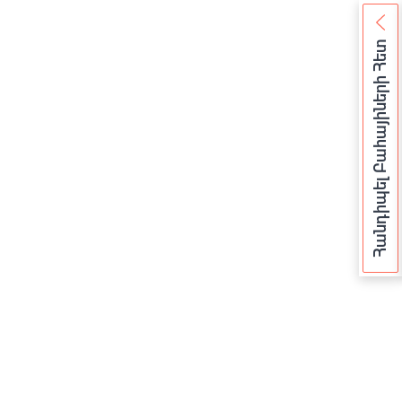
Հանդիպել Բահայիների Հետ