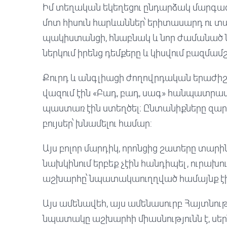
Իմ տեղական եկեղեցու ընդարձակ մարգագ
մոտ հիսուն հարևաններ՝ երիտասարդ ու տա
պակիստանցի, հնաբնակ և նոր ժամանած նե
ներկում իրենց դեմքերը և կիսվում բազմ
Քուրդ և անգլիացի ժողովրդական երաժիշ
վազում էին «Բադ, բադ, սագ» հանպատրաս
պաստառ էին ստեղծել։ Ընտանիքները զարդ
բույսեր՝ խնամելու համար:
Այս բոլոր մարդիկ, որոնցից շատերը տարին
նախկինում երբեք չէին հանդիպել, ուրախու
աշխարհը՝ նպատակաուղղված համայնք էի
Այս ամենավեհ, այս ամենասուրբ Հայտնու
նպատակը աշխարհի միասնությունն է, սերն 