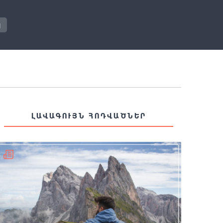
յ
ԼԱՎԱԳՈՒՅՆ ՀՈԴՎԱԾՆԵՐ