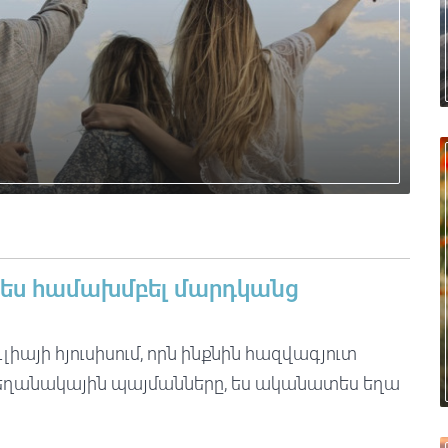
պես համախմբել մարդկանց
իայի հյուսիսում, որն ինքնին հազվագյուտ
ն եղանակային պայմանները, ես ականատես եղա