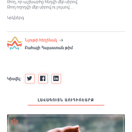
Թող, որ աշխարհը հեղվի մեր սիրով:
Թող ողողվի մեր սիրով ու լույսով....
Կրկներգ
Նյութի հեղինակ
Բահայի Հայաստան թիմ
Կիսվել:
ԼԱՎԱԳՈՒՅՆ ԱՈՒԴԻՈՇԱՐՔ