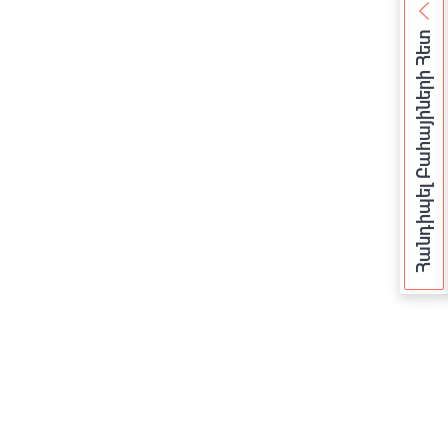
Հանդիպել Բահայիների Հետ