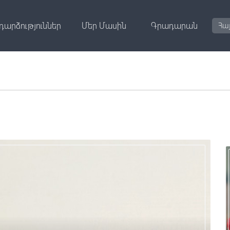
դարձություններ
Մեր Մասին
Գրադարան
Հա