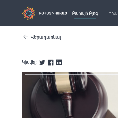
Բահայի Բլոգ
Իրա
Վերադառնալ
Կիսվել: