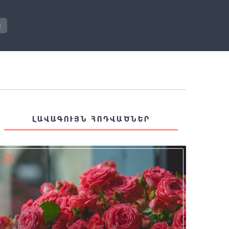
յ
ԼԱՎԱԳՈՒՅՆ ՀՈԴՎԱԾՆԵՐ