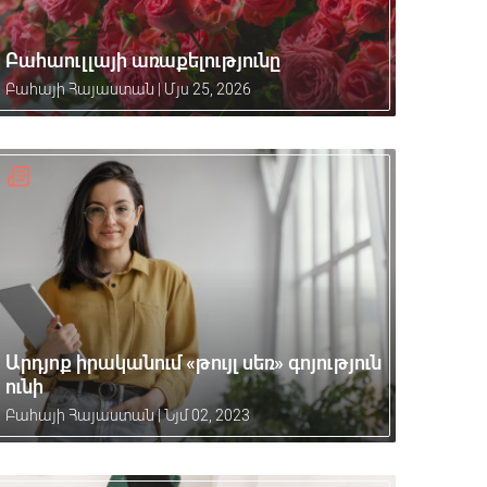
Բահաուլլայի առաքելությունը
Բահայի Հայաստան
|
Մյս 25, 2026
Արդյոք իրականում «թույլ սեռ» գոյություն
ունի
Բահայի Հայաստան
|
Նյմ 02, 2023