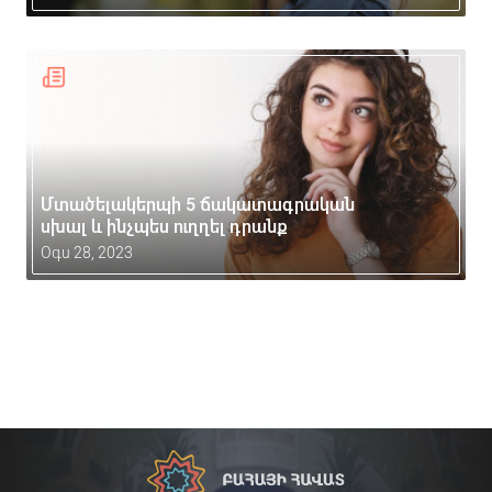
Մտածելակերպի 5 ճակատագրական
սխալ և ինչպես ուղղել դրանք
Օգս 28, 2023