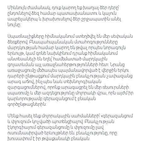
Միևնույն ժամանակ, դուք կարող եք խաղալ ձեր դերը՝
ընդունելով ձեզ համար պատասխանատու և կայուն
ապրելակերպ և խրախուսելով ձեր շրջապատին անել
նույնը:
Սպառնալիքները հիմնականում ստեղծվել են մեր սեփական
ձեռքերով: Բնապահպանական մտահոգությունները
մարդկության համար կարող են թվալ որպես նորագույն
երևույթ, կամ գոնե նախկինում դրանք հիմնականում
անտեսանելի են եղել՝ համեմատած մարդկային
գոյատևման այլ առաջնահերթությունների հետ: Նրանց
առաջացումը մեծապես պայմանավորված է վերջին երկու
դարերի ընթացքում մարդկային բնակչության չափազանց
արագ աճով, ինչպես նաև տեխնոլոգիական
զարգացումներով, որոնք արագացրել են մեր ռեսուրսների
սպառումը և մեր ազդեցությունը մոլորակի վրա, որն այժմ իր
կարևորությամբ գերազանցում է բնական
գործընթացներին:
Մենք հասել ենք մոլորակային սահմանների՝ «գերազանցում
և փլուզում» կոչվածի պոտենցիալով: Բնակչության
էկոլոգիայում գերազանցումը և փլուզումը լավ
ուսումնասիրված երևույթներ են. բնակչությունը, որը
խուսափում է իր թվաքանակի բնական