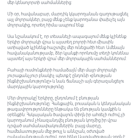
մեր կենսոլորտի սահմաններից:
Մի օր, հավանաբար, մարդիկ կկարողանան գաղութացնել
այլ մոլորակներ, բայց մենք չենք կարողանա փախչել այն
մոլորակից, որտեղ հիմա ապրում ենք:
Սա նշանակում է, որ տեսանելի ապագայում մենք կլինենք
Երկիր մոլորակի վրա և այստեղ բոլորի հետ միասին
ստիպված կլինենք հաշտվել մեր ունեցածի հետ: Ամենայն
հավանականությամբ, ձեր կյանքի որոնումը տեղի կունենա
այստեղ՝ այս Երկրի վրա՝ մեր մոլորակային սահմաններում:
Բահայի ուսմունքների համաձայն՝ մեր մայր մոլորակի
յուրաքանչյուր բնակիչ պետք է ընդունի «բնության
ինքնիշխանությունը» և նաև ճանաչի այն գերազանցելու
մարդկային կարողությունը.
Մեր մոլորակը՝ Երկիրը, ընդունում է բնության
ինքնիշխանությունը: Հանքային, բուսական և կենդանական
թագավորությունները ենթակա են բնության կամքին և
օրենքին: Հսկայական ծավալուն փիղն իր ահռելի ուժով չի
կարողանում չհնազանդվել բնության կողմից իր վրա
դրված սահմանափակումներին. բայց մարդը,
համեմատության մեջ թույլ և աննշան, օժտված
բանականության ուժով, որը հենց Աստվածության շողն է,