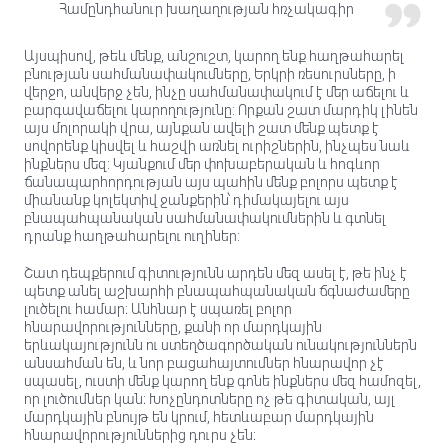
Համընդհանուր խաղաղության հռչակագիր
Այսպիսով, թեև մենք, անշուշտ, կարող ենք հաղթահարել
բնության սահմանափակումները, Երկրի ռեսուրսները, ի
վերջո, անվերջ չեն, ինչը սահմանափակում է մեր աճելու և
բարգավաճելու կարողությունը: Որքան շատ մարդիկ լինեն
այս մոլորակի վրա, այնքան ավելի շատ մենք պետք է
սովորենք կիսվել և հաշվի առնել ուրիշներին, ինչպես նաև
ինքներս մեզ: Կյանքում մեր փոխաբերական և հոգևոր
ճանապարհորդության այս պահին մենք բոլորս պետք է
միանանք կոլեկտիվ ջանքերին՝ դիմակայելու այս
բնապահպանական սահմանափակումներին և գտնել
դրանք հաղթահարելու ուղիներ:
Շատ դեպքերում գիտությունն արդեն մեզ ասել է, թե ինչ է
պետք անել աշխարհի բնապահպանական ճգնաժամերը
լուծելու համար։ Անհնար է սպառել բոլոր
հնարավորությունները, քանի որ մարդկային
երևակայությունն ու ստեղծագործական ունակություններն
անսահման են, և նոր բացահայտումներ հնարավոր չէ
սպասել, ուստի մենք կարող ենք գոնե ինքներս մեզ համոզել,
որ լուծումներ կան։ Խոչընդոտները ոչ թե գիտական, այլ
մարդկային բնույթ են կրում, հետևաբար մարդկային
հնարավորություններից դուրս չեն։