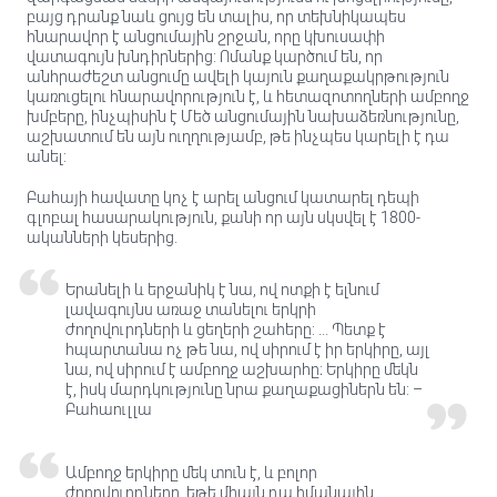
բայց դրանք նաև ցույց են տալիս, որ տեխնիկապես
հնարավոր է անցումային շրջան, որը կխուսափի
վատագույն խնդիրներից: Ոմանք կարծում են, որ
անհրաժեշտ անցումը ավելի կայուն քաղաքակրթություն
կառուցելու հնարավորություն է, և հետազոտողների ամբողջ
խմբերը, ինչպիսին է Մեծ անցումային նախաձեռնությունը,
աշխատում են այն ուղղությամբ, թե ինչպես կարելի է դա
անել:
Բահայի հավատը կոչ է արել անցում կատարել դեպի
գլոբալ հասարակություն, քանի որ այն սկսվել է 1800-
ականների կեսերից.
Երանելի և երջանիկ է նա, ով ոտքի է ելնում
լավագույնս առաջ տանելու երկրի
ժողովուրդների և ցեղերի շահերը: ... Պետք է
հպարտանա ոչ թե նա, ով սիրում է իր երկիրը, այլ
նա, ով սիրում է ամբողջ աշխարհը։ Երկիրը մեկն
է, իսկ մարդկությունը նրա քաղաքացիներն են: –
Բահաուլլա
Ամբողջ երկիրը մեկ տուն է, և բոլոր
ժողովուրդները, եթե միայն դա իմանային,