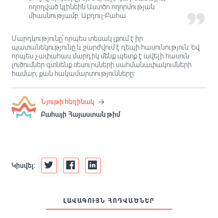
ողողված կլինեին Աստծո ողորմության
միասնությամբ: Աբդուլ-Բահա
Մարդկությունը՝ որպես տեսակ լքում է իր
պատանեկությունը և շարժվում է դեպի հասունություն: Եվ
որպես չափահաս մարդիկ մենք պետք է ավելի հասուն
լուծումներ գտնենք ռեսուրսների սահմանափակումների
համար, քան հակամարտությունները:
Նյութի հեղինակ
Բահայի Հայաստան թիմ
Կիսվել:
ԼԱՎԱԳՈՒՅՆ ՀՈԴՎԱԾՆԵՐ