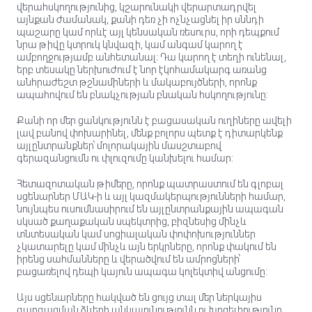
վերահսկողությունից, կշարունակի վերարտադրվել
այնքան ժամանակ, քանի դեռ չի ոչնչացնել իր սննդի
պաշարը կամ որևէ այլ կենսական ռեսուրս, որի դեպքում
նրա թիվը կտրուկ կնվազի, կամ անգամ կարող է
ամբողջությամբ անհետանալ։ Դա կարող է տեղի ունենալ,
երբ տեսակը ներխուժում է նոր էկոհամակարգ առանց
անհրաժեշտ թշնամիների և մակաբույծների, որոնք
ապահովում են բնակչության բնական հսկողությունը:
Քանի որ մեր ցանկությունն է բացասական ուղիները ավելի
լավ բանով փոխարինել, մենք բոլորս պետք է դիտարկենք
այլընտրանքներ՝ մոլորակային մասշտաբով
գերազանցումն ու փլուզումը կանխելու համար:
Հետազոտական ​​թիմերը, որոնք պատրաստում են գլոբալ
սցենարներ ՄԱԿ-ի և այլ կազմակերպությունների համար,
նույնպես ուսումնասիրում են այլընտրանքային ապագան
սկսած քաղաքական սպեկտրից, բիզնեսից մինչև
տնտեսական կամ սոցիալական փոփոխություններ
չկատարելը կամ մինչև այն երկրները, որոնք փակում են
իրենց սահմանները և վերածվում են ամրոցների՝
բացառելով դեպի կայուն ապագա կոլեկտիվ անցումը:
Այս սցենարները հակված են ցույց տալ մեր ներկայիս
զարգացման ձևերի անկայունությունն ու խոցելիությունը,