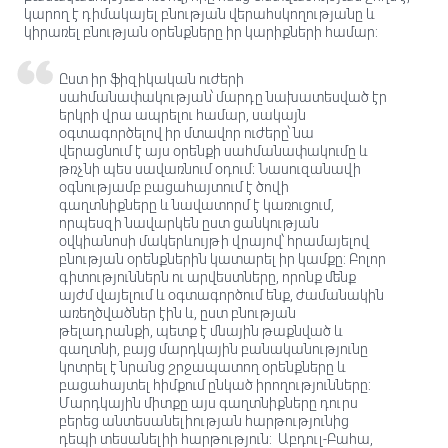
կարող է դիմակայել բնության վերահսկողությանը և
կիրառել բնության օրենքները իր կարիքների համար:
Ըստ իր ֆիզիկական ուժերի
սահմանափակության՝ մարդը նախատեսված էր
երկրի վրա ապրելու համար, սակայն
օգտագործելով իր մտավոր ուժերը՝ նա
վերացնում է այս օրենքի սահմանափակումը և
թռչնի պես սավառնում օդում։ Նասուզանավի
օգնությամբ բացահայտում է ծովի
գաղտնիքները և նավատորմ է կառուցում,
որպեսզի նավարկեն ըստ ցանկության
օվկիանոսի մակերևույթի վրայով՝ հրամայելով
բնության օրենքներին կատարել իր կամքը: Բոլոր
գիտություններն ու արվեստները, որոնք մենք
այժմ վայելում և օգտագործում ենք, ժամանակին
առեղծվածներ էին և, ըստ բնության
թելադրանքի, պետք է մնային թաքնված և
գաղտնի, բայց մարդկային բանականությունը
կոտրել է նրանց շրջապատող օրենքները և
բացահայտել հիմքում ընկած իրողությունները:
Մարդկային միտքը այս գաղտնիքները դուրս
բերեց անտեսանելիության հարթությունից
դեպի տեսանելիի հարթություն: Աբդուլ-Բահա,