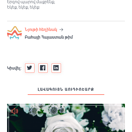
Երգով-պարով մաքրենք,
Եկեք, եկեք, եկեք:
Նյութի հեղինակ
Բահայի Հայաստան թիմ
Կիսվել:
ԼԱՎԱԳՈՒՅՆ ԱՈՒԴԻՈՇԱՐՔ