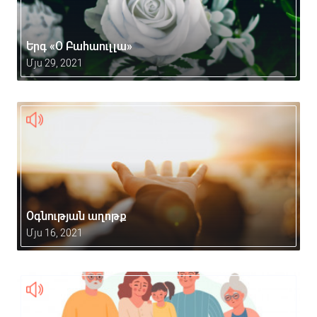
Երգ «Օ Բահաուլլա»
Մյս 29, 2021
Օգնության աղոթք
Մյս 16, 2021