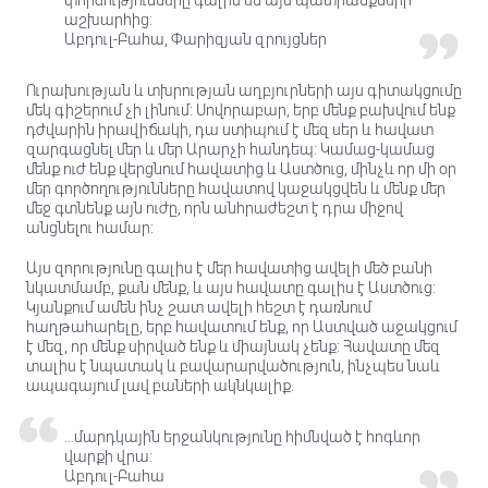
փորձությունները գալիս են այս պատրանքների
աշխարհից:
Աբդուլ-Բահա, Փարիզյան զրույցներ
Ուրախության և տխրության աղբյուրների այս գիտակցումը
մեկ գիշերում չի լինում: Սովորաբար, երբ մենք բախվում ենք
դժվարին իրավիճակի, դա ստիպում է մեզ սեր և հավատ
զարգացնել մեր և մեր Արարչի հանդեպ: Կամաց-կամաց
մենք ուժ ենք վերցնում հավատից և Աստծուց, մինչև որ մի օր
մեր գործողությունները հավատով կաջակցվեն և մենք մեր
մեջ գտնենք այն ուժը, որն անհրաժեշտ է դրա միջով
անցնելու համար:
Այս զորությունը գալիս է մեր հավատից ավելի մեծ բանի
նկատմամբ, քան մենք, և այս հավատը գալիս է Աստծուց:
Կյանքում ամեն ինչ շատ ավելի հեշտ է դառնում
հաղթահարելը, երբ հավատում ենք, որ Աստված աջակցում
է մեզ, որ մենք սիրված ենք և միայնակ չենք: Հավատը մեզ
տալիս է նպատակ և բավարարվածություն, ինչպես նաև
ապագայում լավ բաների ակնկալիք.
…մարդկային երջանկությունը հիմնված է հոգևոր
վարքի վրա:
Աբդուլ-Բահա