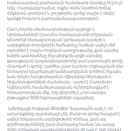
համապարփակ բարոյական համակարգ մշակելը հեշտ չի
եղել: Մարդկանց համար, ովքեր ունեն Աստծուն իրենց
մտքերում, սրտերում և շուրթերին, կրոնը տալիս է մոդել՝
կյանքի հոգևոր և բարոյական բացատրություն:
Ըստ Լոնդոնի տնտեսագիտության դպրոցի և
Նիդեռլանդների Էրասմուս համալսարանի բժշկական
կենտրոնի հետազոտության՝ կրոնական դասերի և
աղոթքների ժողովներին հաճախելը հաճախ ավելի մեծ
օգուտներ է տալիս հոգեկան առողջությանը, քան ակտիվ
խմբին պատկանելը, ինչպիսիք են գրքի ակումբը,
քաղաքական կազմակերպությունը կամ սպորտային թիմը:
«Աստված և կրոնը, կարծես, շատ կարևոր սոցիալական դեր
են խաղում դեպրեսիայի կանխարգելման գործում, ինչպես
նաև որպես հաղթահարման մեխանիզմ ծերության և
հիվանդությունների ժամանակ», - ասում է Մաուրիսիո
Ավենդանոն, համաճարակաբան, ով ներգրավված է
հետազոտության մեջ, որը վերլուծել է չորս տարվա
ընթացքում 9000 եվրոպացիների տվյալները:
Ամերիկացի հոգեբան Ջենիֆեր Հարստայնն ասել է, որ
արդյունքները զարմանալի չեն։ Քանի որ կրոնը հակված է
ավելի երկարատև ազդեցություն ունենալ, քան այլ
գործողությունները շատ մարդկանց համար, նա ասաց.
«Մեր կրոնական պատկանելությունը մի բան է, որը տևում է