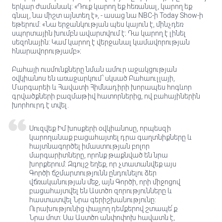
երկար ժամանակ: «Դուք կարող եք հեռանալ, կարող եք
գնալ, նա միշտ այնտեղ է», - ասաց նա NBC-ի Today Show-ի
եթերում: «Նա երջանկության պես կայուն է, մինչդեռ
սպորտային խումբն ավարտվում է։ Դա կարող է լինել
սեզոնային: Կամ կարող է վերջանալ կամավորության
հնարավորությամբ»։
Բահայի ուսմունքները նման ամուր աջակցության
օվկիանոս են առաջարկում՝ սկսած Բահաուլլայի,
Մարգարեի և Հավատի Հիմնադիրի խորապես հոգևոր
գրվածքների բազմաթիվ հատորներից, ով բահայիներին
խորհուրդ է տվել.
Սուզվեք Իմ խոսքերի օվկիանոսը, որպեսզի
կարողանաք բացահայտել դրա գաղտնիքները և
հայտնագործել իմաստության բոլոր
մարգարիտները, որոնք թաքնված են նրա
խորքերում: Զգույշ եղեք, որ չտատանվեք այս
Գործի ճշմարտությունն ընդունելու ձեր
վճռականության մեջ, այն Գործի, որի միջոցով
բացահայտվել են Աստծո զորությունները և
հաստատվել Նրա գերիշխանությունը:
Ուրախությունից փայլող դեմքերով շտապե՛ք
Նրա մոտ: Սա Աստծո անփոփոխ հավատն է,