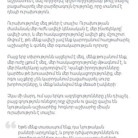
աշխատում է մեզ ուղղորդել ճիշտ ուղղությամբ՝ թույլ տալով
բացահայտել մեր բարձրագույն էությունը, որը տանում է
դեպի ուրախություն.
Ուրախությունը մեզ թևեր է տալիս: Ուրախության
ժամանակ մեր ուժն ավելի կենսական է, մեր ինտելեկտը՝
ավելի սուր, և մեր հասկացողությունը՝ ավելի քիչ մշուշոտ:
Թվում է, թե մենք ավելի լավ ենք կարողանում հաղթահարել
աշխարհը և գտնել մեր օգտակարության ոլորտը:
Բայց երբ տխրությունն այցելում է մեզ, մենք թուլանում ենք,
մեր ուժը լքում է մեզ, մեր հասկացողությունը մթագնում է, և
մեր ինտելեկտը պղտորվում է: Կյանքի իրողությունները
կարծես թե խուսափում են մեր հասկացողությունից, մեր
ոգու աչքերը չեն կարողանում բացահայտել սուրբ
խորհուրդները, և մենք նմանվում ենք մեռած էակների:
Չկա մի մարդ, ում այս երկու ազդեցությունները չեն դիպչել.
բայց գոյություն ունեցող ողջ վիշտն ու ցավը գալիս են
նյութական աշխարհից. հոգևոր աշխարհը միայն
ուրախություն է տալիս:
Եթե ​​մենք տառապում ենք, դա նյութական
բաների արդյունք է, և բոլոր դժվարություններն ու