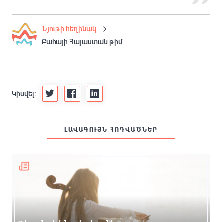
Նյութի հեղինակ
Բահայի Հայաստան թիմ
Կիսվել:
ԼԱՎԱԳՈՒՅՆ ՀՈԴՎԱԾՆԵՐ