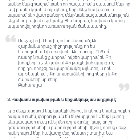
բաներ ենք գրավում, քանի որ հավատում և սպասում ենք, որ
լավ բաներ կգան: Նույն կերպ, երբ մենք հավատում և
սպասում ենք վատ բաների, մենք նաև բացասականություն
ենք ներգրավում մեր կյանք: Հետևաբար, հավատը կարող է
ապահովել հոգևոր առատության ճանապարհը.
Ոգեշնչիր իմ հոգին, ով իմ Աստված, Քո
զարմանահրաշ հիշողությունը, որ ես
կարողանամ փառավորել Քո անունը: Ինձ մի՛
դասիր նրանց շարքում, ովքեր կարդում են Քո
խոսքերը և չեն գտնում Քո թաքնված պարգևը,
որը դու որոշել ես պարունակել այնտեղ, և որն
արթնացնում է Քո արարածների հոգիները և Քո
ծառաների սրտերը:
Բահաուլլա
3. Հավատն ուրախության և երջանկության աղբյուր է
Երբ մենք անցնում ենք կյանքի միջով, նույնիսկ նրանք, ովքեր
հավատ ունեն, փորձության են ենթարկվում: Մենք կարող
ենք կասկածի տակ դնել մեր գոյությունը, բայց բոլոր
դժվարությունների և բարդությունների միջով, որոնց մենք
հանդիպում ենք, հավատը մեզ իմաստ է տալիս: Նա