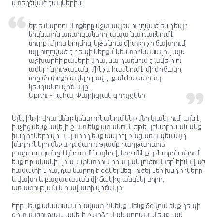
ստեղծված էակներին:
Եթե ​​մարդու մտքերը մշտապես ուղղված են դեպի
երկնային առարկաները, ապա նա դառնում է
սուրբ։ Մյուս կողմից, եթե նրա միտքը չի ճախրում,
այլ ուղղված է դեպի ներքև՝ կենտրոնանալով այս
աշխարհի բաների վրա, նա դառնում է ավելի ու
ավելի նյութական, մինչև հասնում է մի վիճակի,
որը մի փոքր ավելի լավ է, քան հասարակ
կենդանու վիճակը:
Աբդուլ-Բահա, Փարիզյան զրույցներ
Այն, ինչի վրա մենք կենտրոնանում ենք մեր կյանքում, այն է,
ինչից մենք ավելի շատ ենք ստանում: Եթե ​​կենտրոնանանք
խնդիրների վրա, կարող ենք ապրել բացառապես այդ
խնդիրների մեջ և դժվարությամբ հաղթահարել
բացասականը։ Այնուամենայնիվ, երբ մենք կենտրոնանում
ենք դրականի վրա և փնտրում իրական լուծումներ՝ հիմնված
հավատի վրա, դա կարող է օգնել մեզ լուծել մեր խնդիրները
և վախի և բացասական վիճակից անցնել սիրո,
առատության և հավատի վիճակի:
Երբ մենք անսասան հավատ ունենք, մենք ձգվում ենք դեպի
գիտակցության ավելի բարձր մակարդակ: Մենք լավ