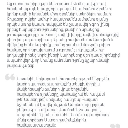
Այլ ուսումնասիրություններ օգնում են մեզ ավելի լավ
հասկանալ այն կապը, որը կապում է ամուսնությունն ու
կրոնը ավելի երջանիկ միություններ ստեղծելու համար:
Զույգերը, ովքեր ամուր հավատում են ամուսնությանը
որպես սուրբ կապի, հակված են շատ ավելի գոհ լինել
իրենց հարաբերություններից, քանի որ նրանցից
յուրաքանչյուրը դառնում է ավելի խորը, ավելի գոհացուցիչ
սիրո իսկական օրինակ: Նրանց հավատն առ Աստված և
միմյանց հանդեպ հիմք է հանդիսանում մտերմիկ սիրո
համար, որը խրախուսում և դրդում է յուրաքանչյուր
կողակցի իրենց սիրելիների կարիքները վեր դասել իրենցից՝
ապահովելով, որ նրանց ամուսնությունը կշարունակի
բարգավաճել:
Երջանիկ, երկարատև հարաբերությունները չեն
կարող կառուցվել արտաքին տեսքի, փողի և
մակերեսային բաների վրա: Երջանիկ
հարաբերությունները պահանջում են հավատ՝
թե՛ Աստծո, թե՛ միմյանց հանդեպ: Հավատ
նշանակում է ավելին, քան Աստծո գոյությունն
ընդունելը. հավատալ Աստծուն նշանակում է
ապավինել Նրան, վստահել Նրան և պատրաստ
լինել գործելու Աստծո ուսմունքներին
համապատասխան: