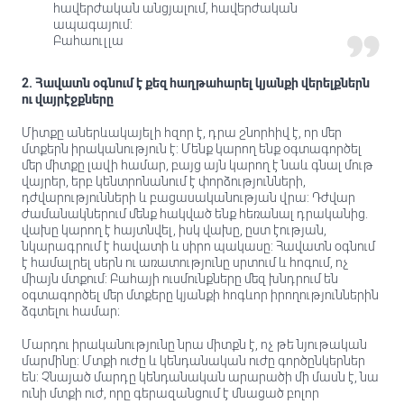
հավերժական անցյալում, հավերժական
ապագայում:
Բահաուլլա
2. Հավատն օգնում է քեզ հաղթահարել կյանքի վերելքներն
ու վայրէջքները
Միտքը աներևակայելի հզոր է, դրա շնորհիվ է, որ մեր
մտքերն իրականություն է: Մենք կարող ենք օգտագործել
մեր միտքը լավի համար, բայց այն կարող է նաև գնալ մութ
վայրեր, երբ կենտրոնանում է փորձությունների,
դժվարությունների և բացասականության վրա: Դժվար
ժամանակներում մենք հակված ենք հեռանալ դրականից.
վախը կարող է հայտնվել, իսկ վախը, ըստ էության,
նկարագրում է հավատի և սիրո պակասը: Հավատն օգնում
է համալրել սերն ու առատությունը սրտում և հոգում, ոչ
միայն մտքում: Բահայի ուսմունքները մեզ խնդրում են
օգտագործել մեր մտքերը կյանքի հոգևոր իրողություններին
ձգտելու համար։
Մարդու իրականությունը նրա միտքն է, ոչ թե նյութական
մարմինը: Մտքի ուժը և կենդանական ուժը գործընկերներ
են: Չնայած մարդը կենդանական արարածի մի մասն է, նա
ունի մտքի ուժ, որը գերազանցում է մնացած բոլոր