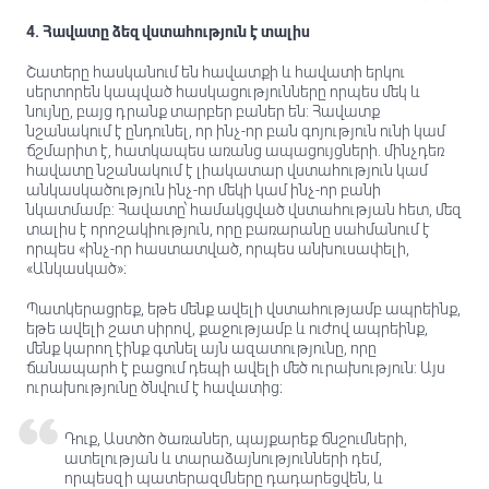
4. Հավատը ձեզ վստահություն է տալիս
Շատերը հասկանում են հավատքի և հավատի երկու
սերտորեն կապված հասկացությունները որպես մեկ և
նույնը, բայց դրանք տարբեր բաներ են: Հավատք
նշանակում է ընդունել, որ ինչ-որ բան գոյություն ունի կամ
ճշմարիտ է, հատկապես առանց ապացույցների. մինչդեռ
հավատը նշանակում է լիակատար վստահություն կամ
անկասկածություն ինչ-որ մեկի կամ ինչ-որ բանի
նկատմամբ: Հավատը՝ համակցված վստահության հետ, մեզ
տալիս է որոշակիություն, որը բառարանը սահմանում է
որպես «ինչ-որ հաստատված, որպես անխուսափելի,
«Անկասկած»։
Պատկերացրեք, եթե մենք ավելի վստահությամբ ապրեինք,
եթե ավելի շատ սիրով, քաջությամբ և ուժով ապրեինք,
մենք կարող էինք գտնել այն ազատությունը, որը
ճանապարհ է բացում դեպի ավելի մեծ ուրախություն: Այս
ուրախությունը ծնվում է հավատից։
Դուք, Աստծո ծառաներ, պայքարեք ճնշումների,
ատելության և տարաձայնությունների դեմ,
որպեսզի պատերազմները դադարեցվեն, և