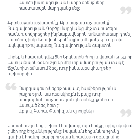
Աստծո խաղաղության և սիրո օրենքները
հաստատվեն մարդկանց մեջ:
Քրտնաջան աշխատե՛ք։ Քրտնաջան աշխատեք՝
Թագավորության Գործը մարդկանց մեջ տարածելու
համար. սովորեցրեք ինքնաբավներին խոնարհաբար դիմել
Աստծուն, իսկ մեղավորներին՝ այլևս չմեղանչել և ուրախ
ակնկալիքով սպասել Թագավորության գալստին:
Սիրեք և հնազանդվեք ձեր Երկնային Հորը և վստահ եղեք, որ
Աստվածային օգնությունը ձեր տրամադրության տակ է:
Ճշմարիտ եմ ասում ձեզ, դուք իսկապես կհաղթեք
աշխարհին:
Պարզապես ունեցեք հավատ, համբերություն և
քաջություն. սա դեռ սկիզբն է, բայց դուք
անպայման հաջողության կհասնեք, քանի որ
Աստված ձեզ հետ է:
Աբդուլ-Բահա, Փարիզյան զրույցներ
Վստահությունից է բխում հավատը, այն հիմքը, որից սկսվում
է մեր ողջ երջանկությունը: Իսկական երջանկությունը
գալիս է հոգևոր բարօրության և հավատի զգացումից: