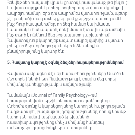
Հենվեք ձեր հավատի վրա և շուտով կհասկանաք, թե ինչու է
հավատն այդքան կարևոր հոգևորապես վստահ կյանքով
ապրելու համար: Երբ դու ապրում ես վստահությամբ, պետք
չէ կասկածի տակ առնել քեզ կամ քեզ շրջապատող ամեն
ինչ: Դուք հասկանում եք, որ ձեզ համար կա իմաստ,
նպատակ և ճանապարհ, որն իմաստ է տալիս այն ամենին,
ինչ տեղի է ունենում ձեզ շրջապատող աշխարհում:
Հավատով դուք կարող եք ազատ ապրել վախից և վստահ
լինել, որ ձեր գործողությունները և ձեր ներքին
բնավորությունը կարևոր են:
5. Հավատը կարող է օգնել ձեզ ձեր հարաբերություններում
Հավատն ամրացնում է մեր հարաբերությունները Աստծո և
մեր սիրելիների հետ։ Հավատը թույլ է տալիս մեզ սիրել
միմյանց կարեկցությամբ և ազնվությամբ:
Համաձայն «Journal of Family Psychology»-ում
հրապարակված վերջին հետազոտության՝ հոգևոր
մտերմությունը և կարեկցող սերը կարող են հաջողությամբ
հաղթահարել բազմաթիվ դժվարություններ, որոնց նրանք
կարող են հանդիպել՝ սկսած երեխաների
դաստիարակությունից մինչև միմյանց հանդեպ
ամենաջերմ զգացմունքները պահպանելը: