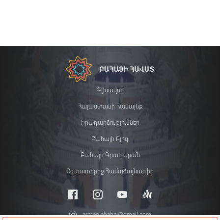
Գլխավոր
Հայաստանի Համայնք
Իրադարձություններ
Բահայի Բլոգ
Բահայի Գրադարան
Օգտատիրոջ Համաձայնագիր
armeniabahai@gmail.com