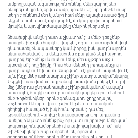
ամբողջական ազատություն ունենք, մենք կարող ենք
ընտրել անկյունը, օրվա ժամը, սյուժեն։ Չէ՞ որ գրեթե նույնը
տեղի է ունենում մեր կյանքի հետ՝ մենք, այսպես ասած ֆիլմ
ենք նկարահանում, այն կարճ է, մի կադրը փոխարինում է
մյուսին, և այդ կինոժապավենը մենք ինքներս ենք։
Տեսախցիկն անընդհատ աշխատում է, և մենք դեռ չենք
հասցրել ինչպես հարկն է վայելել, զգալ և ըստ արժանվույն
գնահատել բնապատկերը կամ փորձը, իսկ կադրն արդեն
նկարահանված է, և մենք արդեն զբաղված ենք հաջորդ
կադրով։ Երբ մենք մահանում ենք, մեր աչքերի առջև
պտտվում է ողջ ֆիլմը։ Դրա հետ մեկտեղ՝ յուրաքանչյուր
կադր անցնում է խիստ մեծացված, և էկրանին հայտնվում է
այն, ինչը մենք առհասարակ չէինք պատրաստվում նկարել։
Ներքևի հատվածում աղբանոցի հատվածն ընկել է կադրի
մեջ (մենք դա ընդհանրապես չէինք ցանկանում, սակայն
ահա այն), ծաղկի թփի վրա անակնկալ կերպով տեսնում
ենք թիթեռնիկներ, որոնք գունազարդ, շողշողալով
թռչկոտում են նրա վրա․ թվում է թե պատահական
գեղեցիկ հատված է, իսկ հիմա որքան է դա մեզ
երջանկացնում։ Կարիք չկա բացատրելու, որ աղբանոց
ասելով ի նկատի ունենք ինչ որ վատ սովորություններ կամ
կոպտություն, կամ օրենքի դիտավորյալ խախտում, իսկ
թիթեռնիկները բարի գործերն են, որոշակի
զոհողությունները, որոնք մենք արել ենք, ինչ որ լավ