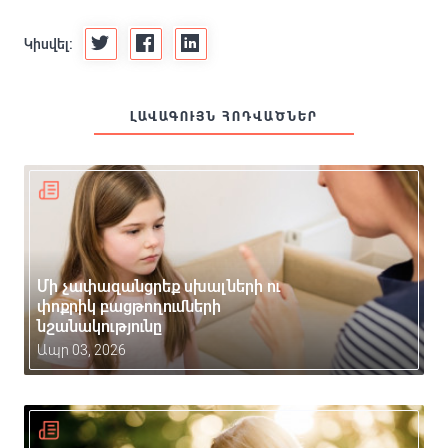
Կիսվել:
ԼԱՎԱԳՈՒՅՆ ՀՈԴՎԱԾՆԵՐ
Մի չափազանցրեք սխալների ու
փոքրիկ բացթողումների
նշանակությունը
Ապր 03, 2026