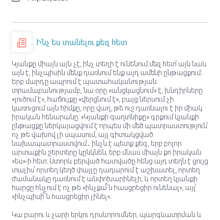
Ինչ ես տանելու քեզ հետ
Կյանքը միայն այն չէ, ինչ տեղի է ունենում մեզ հետ՝ այն նաև
այն է, ինչպիսին մենք դառնում ենք այդ ամենի ընթացքում։
Երբ մարդը ապրում է պատահականության
տրամաբանությամբ, նա օրը «անցկացնում» է, խնդիրները
«լուծում է», հաճույքը «վերցնում է», բայց ներսում չի
կառուցում այն հիմքը, որը վաղ, թե ուշ դառնալու է իր միակ
իրական հենարանը։ «Կյանքի գաղտնիքը» գրքում կյանքի
ընթացքը ներկայացվում է որպես մի մեծ պատրաստություն՝
ոչ թե վախով լի սպասում, այլ գիտակցված
նախապատրաստվում․ ինչն է պետք քեզ, երբ բոլոր
արտաքին շերտերը կընկնեն, երբ մնաս միայն քո իրական
«ես»-ի հետ։ Ստորև բերված հատվածը հենց այդ տեղն է ցույց
տալիս՝ որտեղ կեղծ փայլը դադարում է աշխատել, որտեղ
ժամանակը դառնում է անփոխարինելի, և որտեղ կյանքի
հարցը հնչում է ոչ թե «ինչքա՞ն հասցրեցիր ունենալ», այլ՝
«ինչպիսի՞ն հասցրեցիր լինել»։
Կա բարու և չարի երկու դրսևորումներ, պարգևատրման և