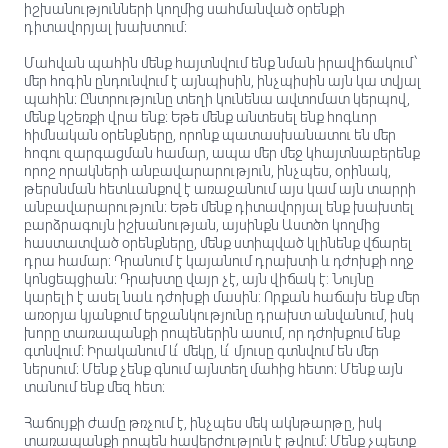
իշխանությունների կողմից սահմանված օրենքի
դիտավորյալ խախտում։
Մահվան պահին մենք հայտնվում ենք նման իրավիճակում՝
մեր հոգին ընդունվում է այնպիսին, ինչպիսին այն կա տվյալ
պահին։ Ընտրությունը տեղի կունենա ավտոմատ կերպով,
մենք կշեռքի վրա ենք։ Եթե մենք անտեսել ենք հոգևոր
հիմնական օրենքները, որոնք պատասխանատու են մեր
հոգու զարգացման համար, ապա մեր մեջ կհայտնաբերենք
որոշ որակների անբավարարություն, ինչպես, օրինակ,
թերսնման հետևանքով է առաջանում այս կամ այն տարրի
անբավարարություն։ Եթե մենք դիտավորյալ ենք խախտել
բարձրագույն իշխանության, այսինքն Աստծո կողմից
հաստատված օրենքները, մենք ստիպված կլինենք վճարել
դրա համար։ Դրանում է կայանում դրախտի և դժոխքի ողջ
կոնցեպցիան։ Դրախտը վայր չէ, այն վիճակ է: Նույնը
կարելի է ասել նաև դժոխքի մասին: Որքան հաճախ ենք մեր
առօրյա կյանքում երջանկությունը դրախտ անվանում, իսկ
խորը տառապանքի րոպեներին ասում, որ դժոխքում ենք
գտնվում։ Իրականում և՛ մեկը, և՛ մյուսը գտնվում են մեր
ներսում։ Մենք չենք գնում այնտեղ մահից հետո։ Մենք այն
տանում ենք մեզ հետ։
Հաճույքի ժամը թռչում է, ինչպես մեկ ակնթարթը, իսկ
տառապանքի րոպեն հավերժություն է թվում։ Մենք չպետք