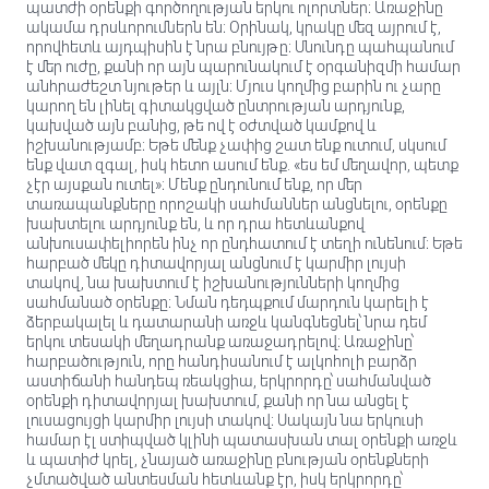
պատժի օրենքի գործողության երկու ոլորտներ։ Առաջինը
ակամա դրսևորումներն են։ Օրինակ, կրակը մեզ այրում է,
որովհետև այդպիսին է նրա բնույթը։ Սնունդը պահպանում
է մեր ուժը, քանի որ այն պարունակում է օրգանիզմի համար
անհրաժեշտ նյութեր և այլն։ Մյուս կողմից բարին ու չարը
կարող են լինել գիտակցված ընտրության արդյունք,
կախված այն բանից, թե ով է օժտված կամքով և
իշխանությամբ։ Եթե մենք չափից շատ ենք ուտում, սկսում
ենք վատ զգալ, իսկ հետո ասում ենք. «ես եմ մեղավոր, պետք
չէր այսքան ուտել»։ Մենք ընդունում ենք, որ մեր
տառապանքները որոշակի սահմաններ անցնելու, օրենքը
խախտելու արդյունք են, և որ դրա հետևանքով
անխուսափելիորեն ինչ որ ընդհատում է տեղի ունենում։ Եթե
հարբած մեկը դիտավորյալ անցնում է կարմիր լույսի
տակով, նա խախտում է իշխանությունների կողմից
սահմանած օրենքը։ Նման դեդպքում մարդուն կարելի է
ձերբակալել և դատարանի առջև կանգնեցնել՝ նրա դեմ
երկու տեսակի մեղադրանք առաջադրելով։ Առաջինը՝
հարբածություն, որը հանդիսանում է ալկոհոլի բարձր
աստիճանի հանդեպ ռեակցիա, երկրորդը՝ սահմանված
օրենքի դիտավորյալ խախտում, քանի որ նա անցել է
լուսացույցի կարմիր լույսի տակով։ Սակայն նա երկուսի
համար էլ ստիպված կլինի պատասխան տալ օրենքի առջև
և պատիժ կրել, չնայած առաջինը բնության օրենքների
չմտածված անտեսման հետևանք էր, իսկ երկրորդը՝