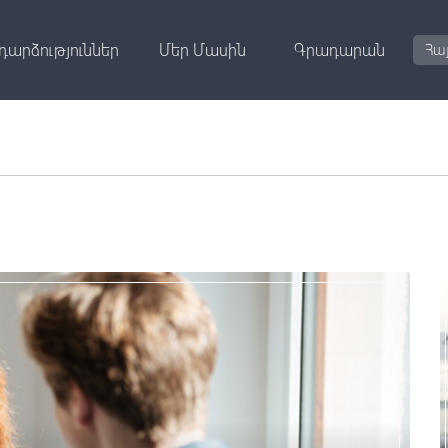
դարձություններ
Մեր Մասին
Գրադարան
Հա