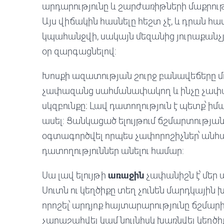
արդարությունը և շարժառիթների մաքրությո
Այս վիճակին հասնելը հեշտ չէ, և դրան հ
կպահանջվի, սակայն մեզանից յուրաքանչյ
օր զարգացնելով:
Խոսքի ազատության շուրջ բանավեճերը մոլե
չափազանց սահմանափակող և ինչը չափազ
սկզբունքը։ Լավ դատողություն է պետք՝ իմա
ասել: Ցանկացած ելույթում ճշմարտության
օգտագործվել որպես չափորոշիչներ՝ ա
դատողություններ անելու համար:
Սա լավ ելույթի
առաջին
չափանիշն է՝ մեր ա
Սուտն ու կեղծիքը տեղ չունեն մարդկային 
որոշել՝ արդյոք հայտարարությունը ճշմար
չարաշահվել կամ նույնիսկ խառնվել կեղծի