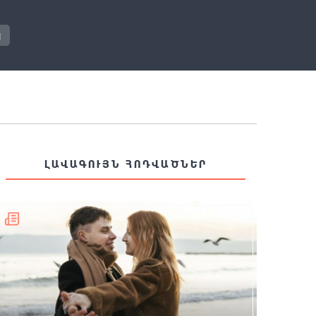
յ
ԼԱՎԱԳՈՒՅՆ ՀՈԴՎԱԾՆԵՐ