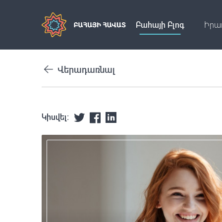
Բահայի Բլոգ
Իրա
Վերադառնալ
Կիսվել: