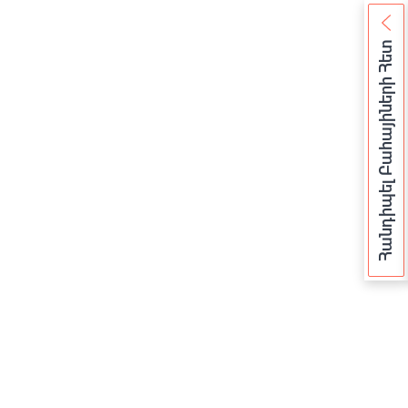
Հանդիպել Բահայիների Հետ