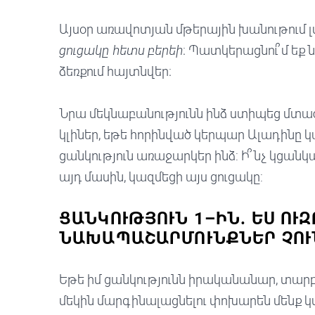
Այսօր առավոտյան մթերային խանութում լսեց
ցուցակը հետս բերեի
։ Պատկերացնու՞մ եք 
ձեռքում հայտնվեր։
Նրա մեկնաբանությունն ինձ ստիպեց մտածե
կլիներ, եթե հորինված կերպար Ալադինը
ցանկություն առաջարկեր ինձ: Ի՞նչ կցան
այդ մասին, կազմեցի այս ցուցակը:
ՑԱՆԿՈՒԹՅՈՒՆ 1–ԻՆ. ԵՍ ՈՒԶՈ
ԱԽԱՊԱՇԱՐՄՈՒՆՔՆԵՐ ՉՈՒ
Եթե իմ ցանկությունն իրականանար, տար
մեկին մարգինալացնելու փոխարեն մենք կտ