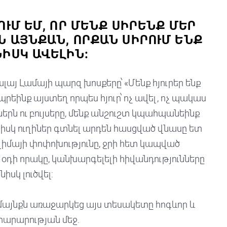
ՈՒՄ ԵՄ, ՈՐ ՄԵՆՔ ՍԻՐԵՆՔ ՄԵՐ
 ԱՅՆՔԱՆ, ՈՐՔԱՆ ՍԻՐՈՒՄ ԵՆՔ Ի
ԻՍԿ ԱՎԵԼԻՆ:
յ Լամայի պարզ խոսքերը՝ «Մենք հյուրեր ենք
պրեինք այստեղ որպես հյուր՝ ոչ ավել, ոչ պակաս
ներն ու բույսերը, մենք անշուշտ կպահպանեինք
նիսկ ուղիներ գտնել արդեն հասցված վնասը ետ
 կլիմայի փոփոխությունը, ջրի հետ կապված
, օդի որակը, կանխարգելելի հիվանդությունները
նիսկ լուծվել:
մայնքն առաջարկեց այս տեսակետը հոգևոր և
տարարության մեջ.