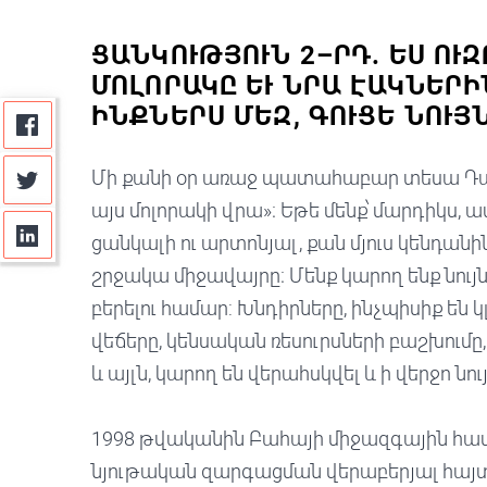
ՑԱՆԿՈՒԹՅՈՒՆ 2–ՐԴ. ԵՍ ՈՒԶ
ՄՈԼՈՐԱԿԸ ԵՒ ՆՐԱ ԷԱԿՆԵՐԻՆ
ՆՔՆԵՐՍ ՄԵԶ, ԳՈՒՑԵ ՆՈՒՅՆ
Մի քանի օր առաջ պատահաբար տեսա Դալա
այս մոլորակի վրա»։ Եթե մենք՝ մարդիկս, ա
ցանկալի ու արտոնյալ, քան մյուս կենդանի
շրջակա միջավայրը։ Մենք կարող ենք նույ
բերելու համար: Խնդիրները, ինչպիսիք են
վեճերը, կենսական ռեսուրսների բաշխումը
և այլն, կարող են վերահսկվել և ի վերջո նույ
1998 թվականին Բահայի միջազգային հա
նյութական զարգացման վերաբերյալ հայ