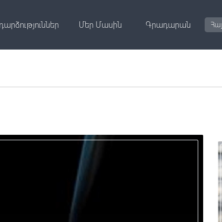
դարձություններ
Մեր Մասին
Գրադարան
Հա