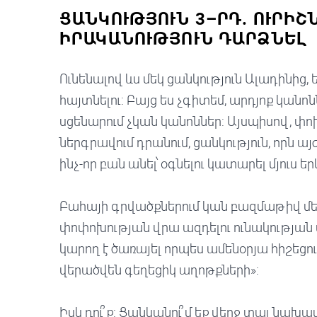
ՑԱՆԿՈՒԹՅՈՒՆ 3–ՐԴ. ՈՒՐԻ
ԻՐԱԿԱՆՈՒԹՅՈՒՆ ԴԱՐՁՆԵԼ
Ունենալով ևս մեկ ցանկություն Ալադինից, 
հայտնելու: Բայց ես չգիտեմ, արդյոք կանոն
սցենարում չկան կանոններ: Այսպիսով, փոխա
ներգրավում դրանում, ցանկություն, որն այ
ինչ-որ բան անել՝ օգնելու կատարել մյուս եր
Բահայի գրվածքներում կան բազմաթիվ մե
փոփոխության վրա ազդելու ունակության 
կարող է ծառայել որպես ամենօրյա հիշեցու
վերածվեն գեղեցիկ աղոթքների»:
Իսկ դու՞ք: Ցանկանու՞մ եք վերջ տալ նախ