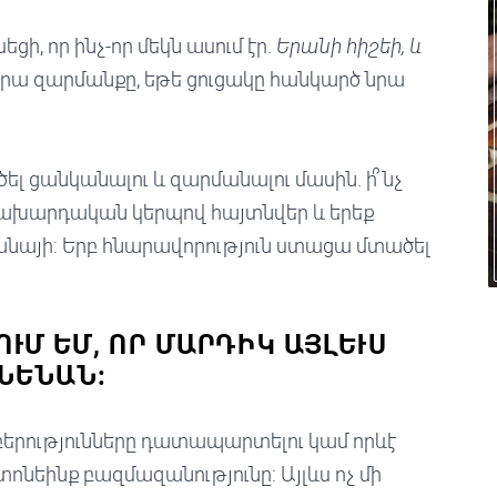
ի, որ ինչ-որ մեկն ասում էր.
Երանի հիշեի, և
նրա զարմանքը, եթե ցուցակը հանկարծ նրա
լ ցանկանալու և զարմանալու մասին. ի՞նչ
 կախարդական կերպով հայտնվեր և երեք
կանայի: Երբ հնարավորություն ստացա մտածել
ՒՄ ԵՄ, ՈՐ ՄԱՐԴԻԿ ԱՅԼԵՒՍ Ն
ՆԵՆԱՆ:
բերությունները դատապարտելու կամ որևէ
ոնեինք բազմազանությունը: Այլևս ոչ մի