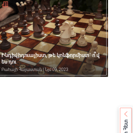
Ինդիվիդուալիստ, թե կոնֆորմիստ` ո՞վ
ես դու
Բահայի Հայաստան
|
Նյմ 09, 2023