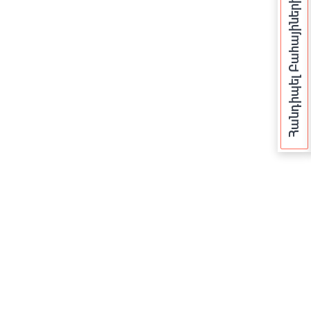
Հանդիպել Բահայիների Հետ