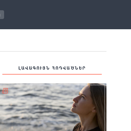
յ
ԼԱՎԱԳՈՒՅՆ ՀՈԴՎԱԾՆԵՐ