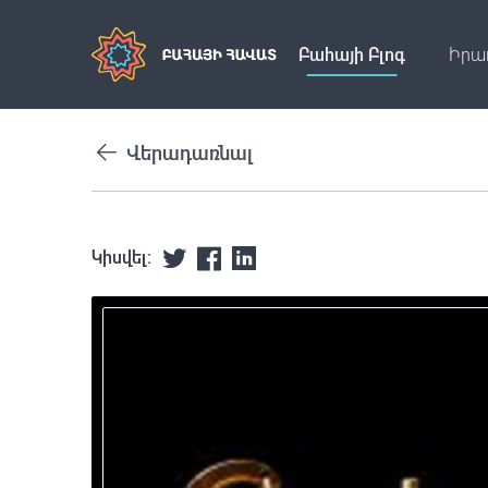
Բահայի Բլոգ
Իրա
Վերադառնալ
Կիսվել: