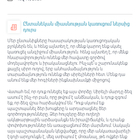
Ընտանեկան միասնության կառուցում ներսից
դուրս
Մեր ընտանիքները հասարակության կառուցողական
բլոկներն են, և հենց այնտեղ է, որ մենք կարող ենք սկսել
կառուցել անզիջում միասնություն. հենց այնտեղ է, որ մենք
հնարավորություն ունենք մեր հավատը գործով
մոդելավորելու և իրականացնելու։ Ինչպե՞ս շարունակենք
քայլել սիրո ուղով, երբ անհամաձայնություն և
տարաձայնություն ունենք մեր սիրելիների հետ։ Մենք դա
անում ենք մեր հոգիների ինքնախնամքի միջոցով։
Վստահ եմ, որ դուք ունեցել եք այս փորձը։ Սիրելի մարդը ձեզ
ասում է ինչ-որ բան, որը թվում է անձնական, և դուք զգում
եք, որ ձեզ վրա հարձակվում են։ Դուք սկսում եք
պաշտպանել ձեր խոսքերը և արդարացնել ձեր
գործողությունները։ Ձեր հույզերը ձեր ուղեղի
ակնթարթային արձագանքն են իրավիճակին, և դրանք
փոփոխություններ են առաջացնում ձեր մարմնում։ Սակայն
այս պաշտպանական կեցվածքը, որը մեր անկառավարելի
էգոյի արդյունքն է, մեզ ստիպում է մոռանալ, թե ովքեր ենք