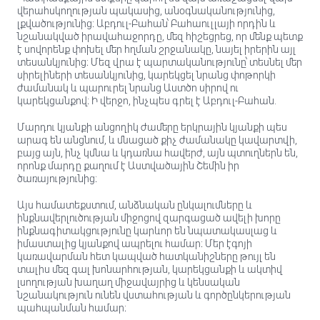
վերահսկողության պակասից, անօգնականությունից,
լքվածությունից։ Աբդուլ-Բահան՝ Բահաուլլայի որդին և
նշանակված իրավահաջորդը, մեզ հիշեցրեց, որ մենք պետք
է սովորենք փոխել մեր հղման շրջանակը, նայել իրերին այլ
տեսանկյունից։ Մեզ վրա է պարտականությունը՝ տեսնել մեր
սիրելիների տեսանկյունից, կարեկցել նրանց փոթորկի
ժամանակ և պարուրել նրանց Աստծո սիրով ու
կարեկցանքով։ Ի վերջո, ինչպես գրել է Աբդուլ-Բահան.
Մարդու կյանքի անցողիկ ժամերը երկրային կյանքի պես
արագ են անցնում, և մնացած քիչ ժամանակը կավարտվի,
բայց այն, ինչ կմնա և կդառնա հավերժ, այն պտուղներն են,
որոնք մարդը քաղում է Աստվածային Շեմին իր
ծառայությունից։
Այս համատեքստում, անձնական ընկալումները և
ինքնավերլուծության միջոցով զարգացած ավելի խորը
ինքնագիտակցությունը կարևոր են նպատակասլաց և
իմաստալից կյանքով ապրելու համար։ Մեր էգոյի
կառավարման հետ կապված հատկանիշները թույլ են
տալիս մեզ գալ խոնարհության, կարեկցանքի և ակտիվ
լսողության խաղաղ միջավայրից և կենսական
նշանակություն ունեն վստահության և գործընկերության
պահպանման համար։