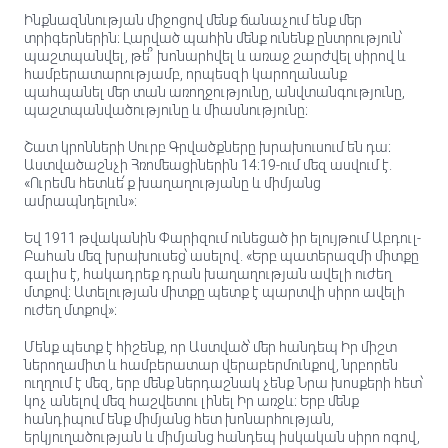
Ինքնազննության միջոցով մենք ճանաչում ենք մեր
տրիգերներին։ Լարված պահին մենք ունենք ընտրություն՝
պաշտպանվել, թե՞ խոնարհվել և առաջ շարժվել սիրով և
համբերատարությամբ, որպեսզի կարողանանք
պահպանել մեր տան առողջությունը, անվտանգությունը,
պաշտպանվածությունը և միասնությունը։
Շատ կրոնների Սուրբ Գրվածքները խրախուսում են դա։
Աստվածաշնչի Հռոմեացիներին 14։19-ում մեզ ասվում է.
«Ուրեմն հետևե՛ք խաղաղությանը և միմյանց
ամրապնդելուն»։
Եվ 1911 թվականին Փարիզում ունեցած իր ելույթում Աբդուլ-
Բահան մեզ խրախուսեց՝ ասելով. «Երբ պատերազմի միտքը
գալիս է, հակադրեք դրան խաղաղության ավելի ուժեղ
մտքով։ Ատելության միտքը պետք է պարտվի սիրո ավելի
ուժեղ մտքով»։
Մենք պետք է հիշենք, որ Աստված՝ մեր հանդեպ Իր միշտ
ներողամիտ և համբերատար վերաբերմունքով, նրբորեն
ուղղում է մեզ, երբ մենք ներդաշնակ չենք Նրա խոսքերի հետ՝
կոչ անելով մեզ հաշվետու լինել Իր առջև։ Երբ մենք
հանդիպում ենք միմյանց հետ խոնարհության,
երկյուղածության և միմյանց հանդեպ իսկական սիրո ոգով,