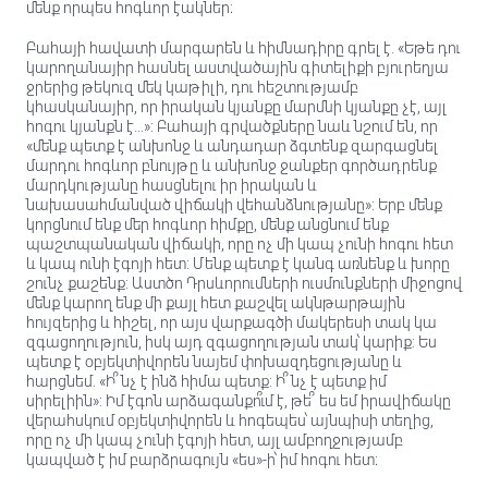
մենք որպես հոգևոր էակներ։
Բահայի հավատի մարգարեն և հիմնադիրը գրել է. «Եթե դու
կարողանայիր հասնել աստվածային գիտելիքի բյուրեղյա
ջրերից թեկուզ մեկ կաթիլի, դու հեշտությամբ
կհասկանայիր, որ իրական կյանքը մարմնի կյանքը չէ, այլ
հոգու կյանքն է…»: Բահայի գրվածքները նաև նշում են, որ
«մենք պետք է անխոնջ և անդադար ձգտենք զարգացնել
մարդու հոգևոր բնույթը և անխոնջ ջանքեր գործադրենք
մարդկությանը հասցնելու իր իրական և
նախասահմանված վիճակի վեհանձնությանը»: Երբ մենք
կորցնում ենք մեր հոգևոր հիմքը, մենք անցնում ենք
պաշտպանական վիճակի, որը ոչ մի կապ չունի հոգու հետ
և կապ ունի էգոյի հետ: Մենք պետք է կանգ առնենք և խորը
շունչ քաշենք: Աստծո Դրսևորումների ուսմունքների միջոցով
մենք կարող ենք մի քայլ հետ քաշվել ակնթարթային
հույզերից և հիշել, որ այս վարքագծի մակերեսի տակ կա
զգացողություն, իսկ այդ զգացողության տակ՝ կարիք: Ես
պետք է օբյեկտիվորեն նայեմ փոխազդեցությանը և
հարցնեմ. «Ի՞նչ է ինձ հիմա պետք: Ի՞նչ է պետք իմ
սիրելիին»: Իմ էգոն արձագանքո՞ւմ է, թե՞ ես եմ իրավիճակը
վերահսկում օբյեկտիվորեն և հոգեպես՝ այնպիսի տեղից,
որը ոչ մի կապ չունի էգոյի հետ, այլ ամբողջությամբ
կապված է իմ բարձրագույն «ես»-ի՝ իմ հոգու հետ։