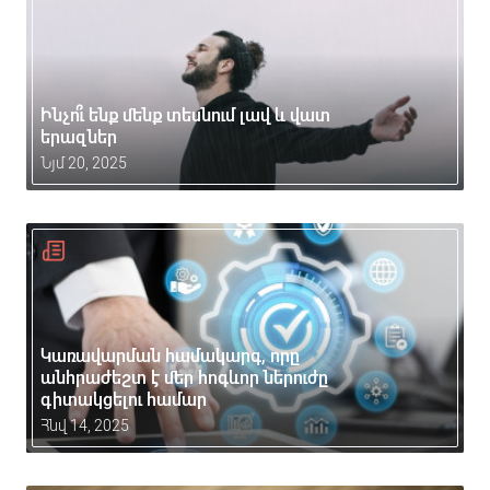
Ինչո՞ւ ենք մենք տեսնում լավ և վատ
երազներ
Նյմ 20, 2025
Կառավարման համակարգ, որը
անհրաժեշտ է մեր հոգևոր ներուժը
գիտակցելու համար
Հնվ 14, 2025