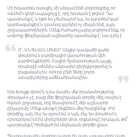
Մի իմաստուն ուսուցիչ մի անգամ ինձ սովորեցրեց, որ
«ՎԱԽԸ» կեղծ ապացույց է, որը իրական է թվում։ Դա
պատրանք է, և եթե ես չճանաչեմ դա, ես կգործեմ կամ
կարձագանքեմ և դրանով կզրկեմ ոչ միայն ինձ, այլև
շրջապատողներին։ Մենք Բահաուլլայից սովորում ենք, որ
ամբողջ ֆիզիկական աշխարհը պատրանք է։ Նա գրել է.
Օ՜, ԱՆՀԱՎԱՆ ՍՏՎԵՐ։ Անցիր կասկածի ցածր
փուլերով և բարձրացիր վստահության վեհ
բարձունքներին։ Բացիր ճշմարտության աչքը,
որպեսզի տեսնես անբասիր գեղեցկությունը և
բացականչես. «Սուրբ լինի Տերը՝ բոլոր
արարիչներից ամենահիանալին»։
Երբ խոսքը գնում է դրա մասին, մեր իրականությունը
«իրական» չէ, բայց մեր ֆիզիկական փորձը մեզ տալիս է
հղման շրջանակ, որը ձևավորում է մեր աշխարհի
ընկալումը։ Մենք պետք է ինքներս մեզ հարցնենք. «Իմ
փորձից, այն, ինչ ես զգում եմ, և այն, ինչ ես մտածում և
դիտարկում եմ իմ սիրելիների մոտ, որքանով է իրական, թե՞
պատրանք է՝ հիմնված իմ սեփական փորձի վրա»։
Պատրանքային մտքերը կարող են վախ առաջացնել՝ վախ