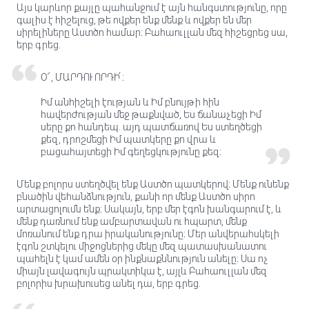
Այս կարևոր քայլը պահանջում է այն հանգստությունը, որը
գալիս է հիշելուց, թե ովքեր ենք մենք և ովքեր են մեր
սիրելիները Աստծո համար։ Բահաուլլան մեզ հիշեցրեց սա,
երբ գրեց.
Օ՜, ՄԱՐԴՈՒ ՈՐԴԻ՛։
Իմ անհիշելի էության և Իմ բնույթի հին
հավերժության մեջ թաքնված, Ես ճանաչեցի Իմ
սերը քո հանդեպ. այդ պատճառով Ես ստեղծեցի
քեզ, դրոշմեցի ​​Իմ պատկերը քո վրա և
բացահայտեցի Իմ գեղեցկությունը քեզ։
Մենք բոլորս ստեղծվել ենք Աստծո պատկերով։ Մենք ունենք
բնածին վեհանձնություն, քանի որ մենք Աստծո սիրո
արտացոլումն ենք։ Սակայն, երբ մեր էգոն խանգարում է, և
մենք դառնում ենք ամբարտավան ու հպարտ, մենք
մոռանում ենք դրա իրականությունը։ Մեր անվերահսկելի
էգոն շտկելու միջոցներից մեկը մեզ պատասխանատու
պահելն է կամ ամեն օր ինքնաքննություն անելը։ Սա ոչ
միայն լավագույն պրակտիկա է, այլև Բահաուլլան մեզ
բոլորիս խրախուսեց անել դա, երբ գրեց.