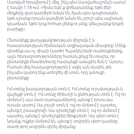
Աստված հրավիրում է մեզ, ինչպես Աստվածաշունչն ասում
է Եսայի 1։18-ում. «Հիմա եկե՛ք վիճաբանենք, եթե ձեր
մեղքերը վառ կարմիրի նման են, ձյան պես կսպիտակեն.
եթե դրանք որդան կարմիրի նման են, բրդի պես սպիտակ
կդառնան։ Եթե դուք հոժար լինեք ու լսեք, կճաշակեք երկրի
բարիքը»։
Ընտանիքը քաղաքակրթության միջուկն է և
հասարակության հիմնական սոցիալական միավորը։ Մենք
գիտենք սա ոչ միայն Աստծո Հայտնիչների ուսմունքներից,
այլև հետազոտությունները հստակ ցույց են տալիս, որ
ընտանիքի ինստիտուտը համայնքի առաջին ձևն է։ Աբդուլ-
Բահան մեզ հասկացողություն է տվել այն մասին, թե
ինչպես կարող ենք ստեղծել մի տուն, որը կսնուցի
ընտանիքը.
Իմ տունը խաղաղության տուն է։ Իմ տունը ուրախության և
վայելքի տուն է։ Իմ տունը ծիծաղի և ցնծության տուն է։ Ով որ
մտնում է այս տան դարպասներով, պետք է դուրս գա
ուրախ սրտով։ Սա լույսի տուն է. ով որ մտնում է այստեղ,
պետք է լուսավորվի։ Սա գիտելիքի տուն է. ով որ մտնում է
այստեղ, պետք է գիտելիքներ ձեռք բերի։ Սա սիրո տուն է.
նրանք, ովքեր մտնում են, պետք է սովորեն սիրո դասերը.
ուստի թող սովորեն սիրել միմյանց։