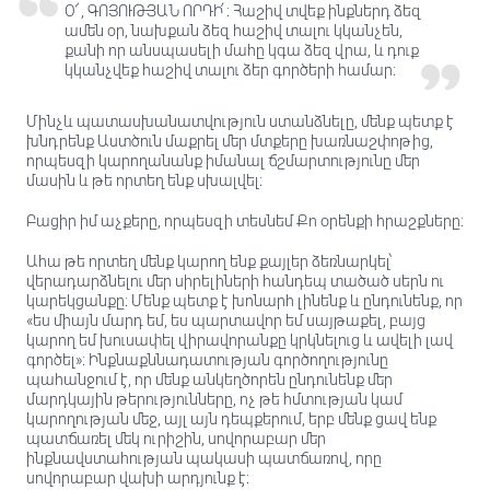
Օ՜, ԳՈՅՈՒԹՅԱՆ ՈՐԴԻ՛։ Հաշիվ տվեք ինքներդ ձեզ
ամեն օր, նախքան ձեզ հաշիվ տալու կկանչեն,
քանի որ անսպասելի մահը կգա ձեզ վրա, և դուք
կկանչվեք հաշիվ տալու ձեր գործերի համար։
Մինչև պատասխանատվություն ստանձնելը, մենք պետք է
խնդրենք Աստծուն մաքրել մեր մտքերը խառնաշփոթից,
որպեսզի կարողանանք իմանալ ճշմարտությունը մեր
մասին և թե որտեղ ենք սխալվել։
Բացիր իմ աչքերը, որպեսզի տեսնեմ Քո օրենքի հրաշքները։
Ահա թե որտեղ մենք կարող ենք քայլեր ձեռնարկել՝
վերադարձնելու մեր սիրելիների հանդեպ տածած սերն ու
կարեկցանքը։ Մենք պետք է խոնարհ լինենք և ընդունենք, որ
«ես միայն մարդ եմ, ես պարտավոր եմ սայթաքել, բայց
կարող եմ խուսափել վիրավորանքը կրկնելուց և ավելի լավ
գործել»։ Ինքնաքննադատության գործողությունը
պահանջում է, որ մենք անկեղծորեն ընդունենք մեր
մարդկային թերությունները, ոչ թե հմտության կամ
կարողության մեջ, այլ այն դեպքերում, երբ մենք ցավ ենք
պատճառել մեկ ուրիշին, սովորաբար մեր
ինքնավստահության պակասի պատճառով, որը
սովորաբար վախի արդյունք է։