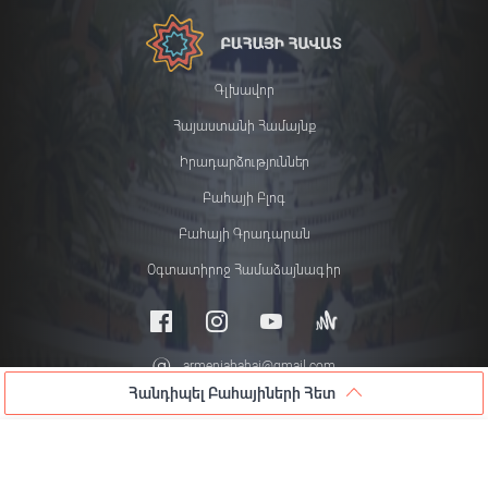
Գլխավոր
Հայաստանի Համայնք
Իրադարձություններ
Բահայի Բլոգ
Բահայի Գրադարան
Օգտատիրոջ Համաձայնագիր
armeniabahai@gmail.com
Հանդիպել Բահայիների Հետ
© 2026 All rights reserved
Հանդիպել Բահայիների Հետ