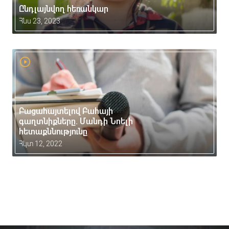
Ընդլայնվող հեռանկար
Հնս 23, 2023
Բացահայտելով Բահայի
գաղտնիքները. Մանդի Նոելի
հետաքննությունը
Հկտ 12, 2022