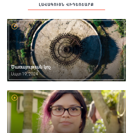
ԼԱՎԱԳՈՒՅՆ ՎԻԴԵՈՇԱՐՔ
Ծառայության կոչ
Սպտ 19, 2024