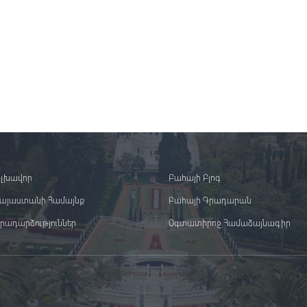
լխավոր
Բահայի Բլոգ
այաստանի Համայնք
Բահայի Գրադարան
րադարձություններ
Օգտատիրոջ Համաձայնագիր