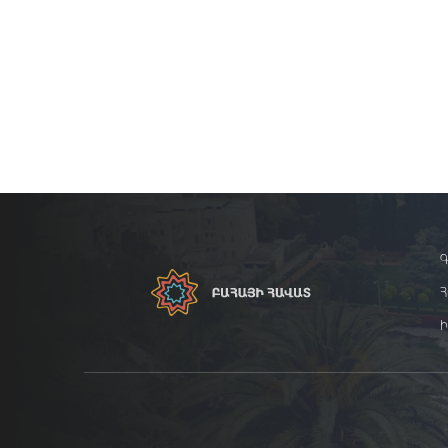
Գ
Հ
Ի