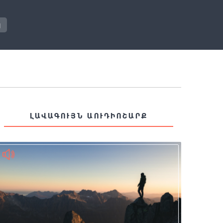
յ
ԼԱՎԱԳՈՒՅՆ ԱՈՒԴԻՈՇԱՐՔ