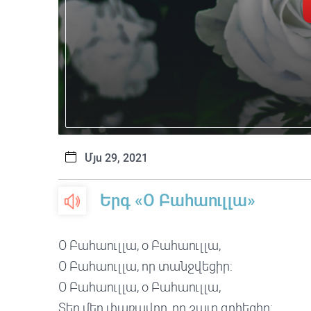
Մյս 29, 2021
Երգ «Օ Բահաուլլա»
Օ Բահաուլլա, օ Բահաուլլա,
Օ Բահաուլլա, որ տանջվեցիր:
Օ Բահաուլլա, օ Բահաուլլա,
Տեր մեր փառավոր, որ շատ զոհեցիր: