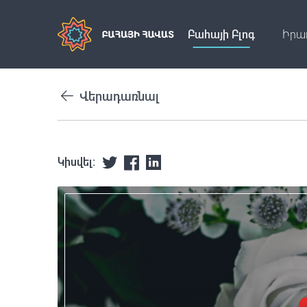
Բահայի Բլոգ
Իրա
Վերադառնալ
Կիսվել: