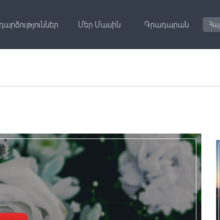
դարձություններ
Մեր Մասին
Գրադարան
Հա