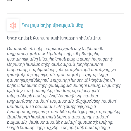
Դու լույս եղիր մթության մեջ
Երգը գրվել է Բահաուլլայի խոսքերի հիման վրա:
Առատաձեռն եղիր հարստության մեջ և վեհանձն
աղքատության մեջ: Արժանի եղիր մերձավորիդ
վստահությանը և նայիր նրան բաց և բարի հայացքով:
Աղքատի համար եղիր գանձարան, խորհրդատու
հարուստի, կարիքավորի խնդրանքին արձագանքող, քո
գրավականի սրբության պահապանը: Արդար եղիր
դատողություններում և ուշադիր խոսքում: Կեղծավոր մի
եղիր և խոնարհ եղիր ցանկացած մարդու առաջ: Լույս եղիր
մթի մեջ թափառողների համար, ուրախություն`
տխրածների համար, ծով` ծարավների համար,
աղքատների համար` ապաստան, ճնշվածների համար`
պահապան և օգնական: Թող մաքրությունը և
ճշմարտացիությունը առանձնացնեն քո բոլոր արարքները:
Ճամփորդի համար տուն եղիր, տառապողի համար`
բալասան, փախստականի համար` վստահելի ամրոց:
Կույրի համար եղիր աչքեր և մոլորվածի համար եղիր