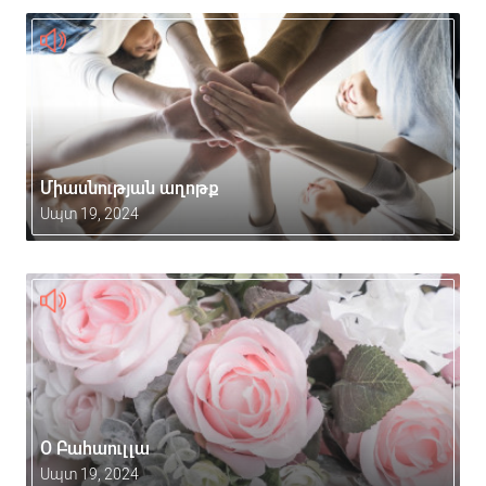
Միասնության աղոթք
Սպտ 19, 2024
Օ Բահաուլլա
Սպտ 19, 2024