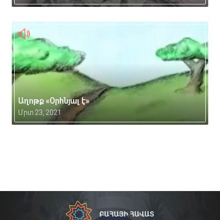
Աղոթք «Օրհնյալ է»
Մրտ 23, 2021