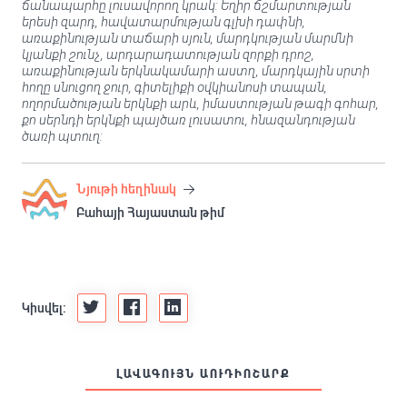
ճանապարհը լուսավորող կրակ: Եղիր ճշմարտության
երեսի զարդ, հավատարմության գլխի դափնի,
առաքինության տաճարի սյուն, մարդկության մարմնի
կյանքի շունչ, արդարադատության զորքի դրոշ,
առաքինության երկնակամարի աստղ, մարդկային սրտի
հողը սնուցող ջուր, գիտելիքի օվկիանոսի տապան,
ողորմածության երկնքի արև, իմաստության թագի գոհար,
քո սերնդի երկնքի պայծառ լուսատու, հնազանդության
ծառի պտուղ:
Նյութի հեղինակ
Բահայի Հայաստան թիմ
Կիսվել:
ԼԱՎԱԳՈՒՅՆ ԱՈՒԴԻՈՇԱՐՔ