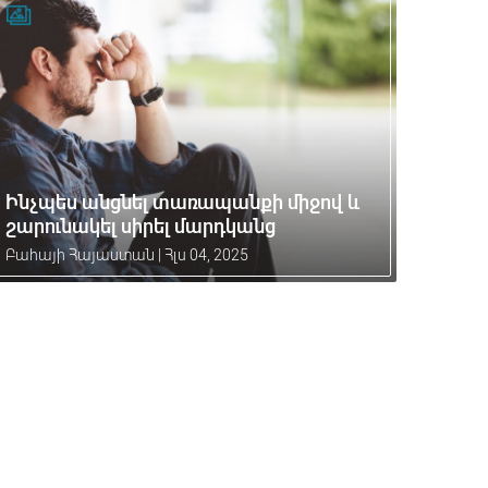
Ինչպես անցնել տառապանքի միջով և
շարունակել սիրել մարդկանց
Բահայի Հայաստան
|
Հլս 04, 2025