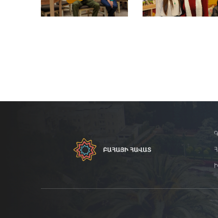
Գ
Հ
Ի