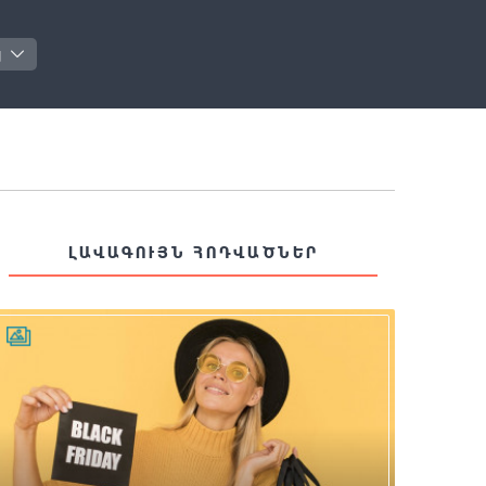
յ
ԼԱՎԱԳՈՒՅՆ ՀՈԴՎԱԾՆԵՐ