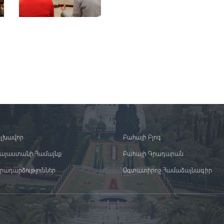
լխավոր
Բահայի Բլոգ
այաստանի Համայնք
Բահայի Գրադարան
րադարձություններ
Օգտատիրոջ Համաձայնագիր