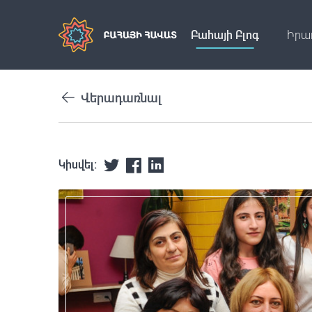
Բահայի Բլոգ
Իրա
Վերադառնալ
Կիսվել: