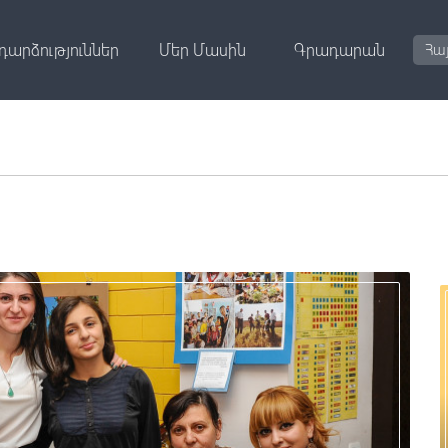
դարձություններ
Մեր Մասին
Գրադարան
Հա