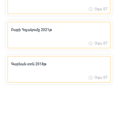
Օգս, 07
Բաբի Հռչակումը 2021թ
Օգս, 07
Գարնան տոն 2018թ
Օգս, 07