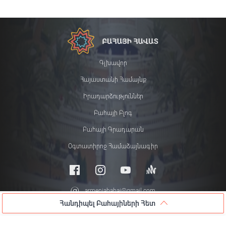
Գլխավոր
Հայաստանի Համայնք
Իրադարձություններ
Բահայի Բլոգ
Բահայի Գրադարան
Օգտատիրոջ Համաձայնագիր
armeniabahai@gmail.com
Հանդիպել Բահայիների Հետ
© 2026 All rights reserved